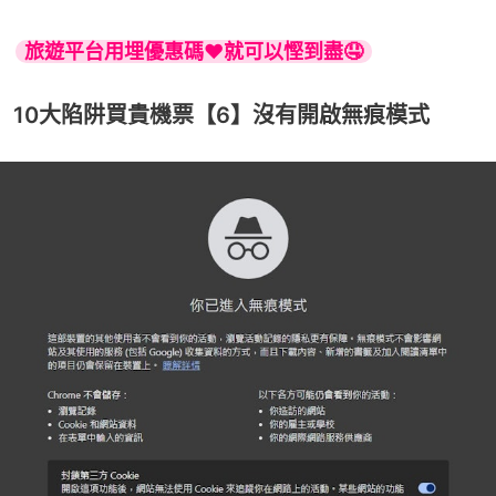
旅遊平台用埋優惠碼❤️就可以慳到盡🤤
10大陷阱買貴機票【6】沒有開啟無痕模式