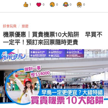
1
0
0
0
0
好食玩飛
旅遊
機票優惠｜買貴機票10大陷阱 早買不
一定平！預訂來回票隨時更貴