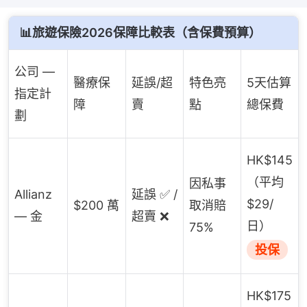
📊旅遊保險2026保障比較表（含保費預算）
公司 —
醫療保
延誤/超
特色亮
5天估算
指定計
障
賣
點
總保費
劃
HK$145
（平均
因私事
Allianz
延誤 ✅ /
$29/
$200 萬
取消賠
— 金
超賣 ❌
日）
75%
投保
HK$175