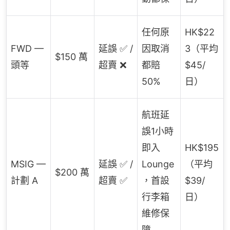
任何原
HK$22
FWD —
延誤 ✅ /
因取消
3（平均
$150 萬
頭等
超賣 ❌
都賠
$45/
50%
日）
航班延
誤1小時
即入
HK$195
MSIG —
延誤 ✅ /
Lounge
（平均
$200 萬
計劃 A
超賣 ✅
，首設
$39/
行李箱
日）
維修保
障