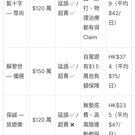
藍十字
延誤 ✅ /
9（平均
$120 萬
打、物
— 尊尚
超賣 ✅
$42/
理治療
日）
都有得
Claim
自駕遊
HK$37
蘇黎世
延誤 ✅ /
有$1.5
4（平均
$150 萬
— 優選
超賣 ✅
萬自負
$75/
額保障
日）
無墊底
HK$23
保誠 —
延誤 ✅ /
費、高
5（平均
$120 萬
旅遊樂
超賣 ❌
風險運
$47/
動都保
日）