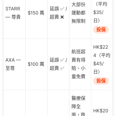
（平均
大部份
STARR
延誤 ✅ /
$35/
$150 萬
運動都
— 尊貴
超賣 ❌
日）
無限制
投保
HK$22
航班超
4（平均
AXA —
延誤 ✅ /
賣有得
$45/
$100 萬
至尊
超賣 ✅
賠、小
日）
童免費
投保
醫療保
障全
HK$20
面，跌