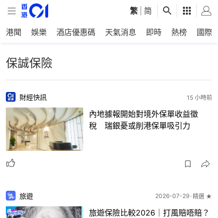
繁
|
简
港聞
娛樂
酒店優惠碼
天氣消息
即時
熱榜
國際
保誠保險
財經快訊
15 小時前
內地據報開始對境外保單收益徵
稅 瑞銀憂或削港保單吸引力
旅遊
2026-07-29
精選 ★
旅遊保險比較2026｜打風賠唔賠？