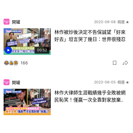
開罐
2023-06-08
精選 ★
林作被炒後決定不告保誠望「好來
好去」坦言哭了幾日：世界很殘忍
00:52
166
開罐
2023-06-05
精選 ★
林作大律師生涯戰績幾乎全敗被網
民恥笑！僅贏一次全靠對家放棄..
88