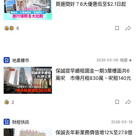
買邊間好？8大優惠低至$2.1日起
6
地產樓市
2026-05-06
精選 ★
保誠提早續租國金一期3層樓面共6
萬呎 市傳月租830萬、呎租140元
2
財經快訊
2026-03-18
保誠去年新業務價值增12%至27.8億