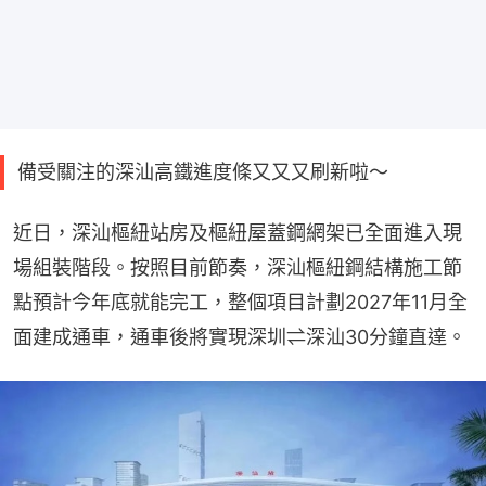
備受關注的深汕高鐵進度條又又又刷新啦～
近日，深汕樞紐站房及樞紐屋蓋鋼網架已全面進入現
場組裝階段。按照目前節奏，深汕樞紐鋼結構施工節
點預計今年底就能完工，整個項目計劃2027年11月全
面建成通車，通車後將實現深圳⇌深汕30分鐘直達。