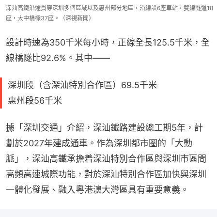
深汕高鐵沿途貫穿深圳多個區域以及惠州部分地區，沿線設6座車站，雙線隧道18
座，大中橋樑37座。（深視新聞）
設計時速為350千米每小時，正線全長125.5千米，全
線橋隧比92.6%。其中——
深圳段（含深汕特別合作區）69.5千米
惠州段56千米
據「深圳交通」介紹，深汕鐵路建設總工期5年，計
劃於2027年建成通車。作為深圳都市圈的「大動
脈」，深汕高鐵承擔着深汕特別合作區與深圳市區間
高頻高速城際功能，對於深汕特別合作區加快與深圳
一體化發展、融入粵港澳大灣區具有重要意義。