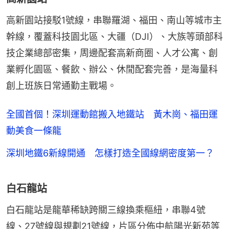
高新園站接駁1號線，串聯羅湖、福田、南山等城市主
幹線，覆蓋科技園北區、大疆（DJI）、大族等頭部科
技企業總部密集，周邊配套高新商圈、人才公寓、創
業孵化園區、餐飲、辦公、休閒配套完善，是海量科
創上班族日常通勤主戰場。
全國首個！深圳運動館搬入地鐵站 黃木崗、福田運
動美食一條龍
深圳地鐵6新線開通 怎樣打造全國線網密度第一？
白石龍站
白石龍站是龍華稀缺跨關三線換乘樞紐，串聯4號
線、27號線與規劃21號線，片區分佈中航陽光新苑等