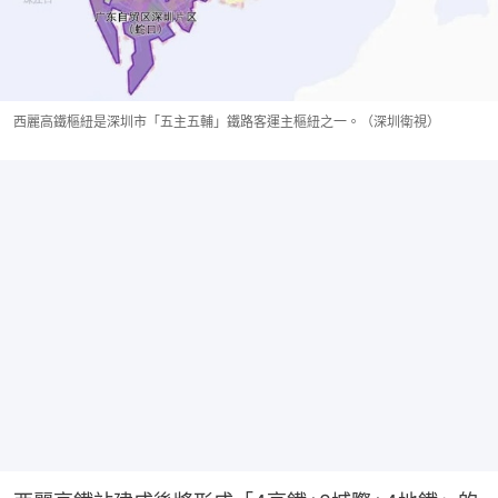
西麗高鐵樞紐是深圳市「五主五輔」鐵路客運主樞紐之一。（深圳衛視）