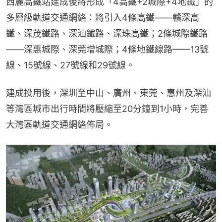
西麗高鐵站建成後將形成「4高鐵+2城際+4地鐵」的
多層級軌道交通網絡：將引入4條高鐵——贛深高
鐵、深茂鐵路、深汕鐵路、深珠高鐵；2條城際鐵路
——深惠城際、深莞增城際；4條地鐵線路——13號
線、15號線、27號線和29號線。
建成投用後，深圳至中山、廣州、東莞、惠州及深汕
等灣區城市出行時間將壓縮至20分鐘到1小時，完善
大灣區軌道交通網絡佈局。