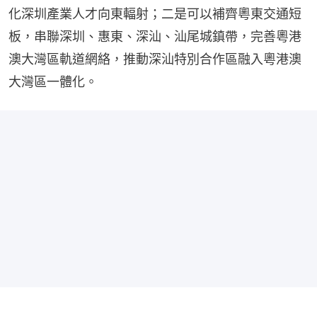
化深圳產業人才向東輻射；二是可以補齊粵東交通短
板，串聯深圳、惠東、深汕、汕尾城鎮帶，完善粵港
澳大灣區軌道網絡，推動深汕特別合作區融入粵港澳
大灣區一體化。