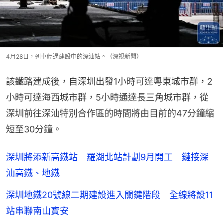
4月28日，列車經過建設中的深汕站。（深視新聞）
該鐵路建成後，自深圳出發1小時可達粵東城市群，2
小時可達海西城市群，5小時通達長三角城市群，從
深圳前往深汕特別合作區的時間將由目前的47分鐘縮
短至30分鐘。
深圳將添新高鐵站 羅湖北站計劃9月開工 鏈接深
汕高鐵、地鐵
深圳地鐵20號線二期建設進入關鍵階段 全線將設11
站串聯南山寶安