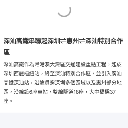
深汕高鐵串聯起深圳⇌惠州⇌深汕特別合作
區
深汕高鐵作為粵港澳大灣區交通建設重點工程，起於
深圳西麗樞紐站，終至深汕特別合作區，並引入廣汕
高鐵深汕站，沿途貫穿深圳多個區域以及惠州部分地
區，沿線設6座車站，雙線隧道18座，大中橋樑37
座。