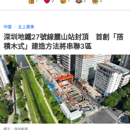
1
0
1
0
0
中國
北上廣東
深圳地鐵27號線麗山站封頂 首創「搭
積木式」建造方法將串聯3區
撰文：
深圳衛視