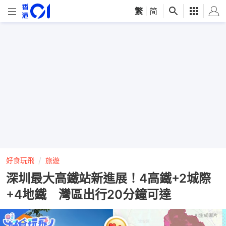
繁
|
简
好食玩飛
旅遊
深圳最大高鐵站新進展！4高鐵+2城際
+4地鐵 灣區出行20分鐘可達