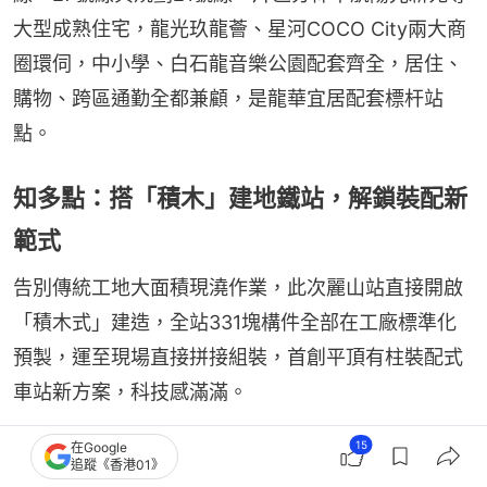
大型成熟住宅，龍光玖龍薈、星河COCO City兩大商
圈環伺，中小學、白石龍音樂公園配套齊全，居住、
購物、跨區通勤全都兼顧，是龍華宜居配套標杆站
點。
知多點：搭「積木」建地鐵站，解鎖裝配新
範式
告別傳統工地大面積現澆作業，此次麗山站直接開啟
「積木式」建造，全站331塊構件全部在工廠標準化
預製，運至現場直接拼接組裝，首創平頂有柱裝配式
車站新方案，科技感滿滿。
15
在Google
相關文章：
深圳北站萬象龍華官宣2027年開業　引進
追蹤《香港01》