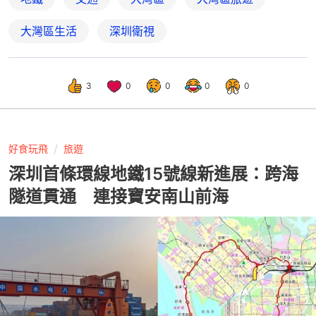
大灣區生活
深圳衛視
3
0
0
0
0
好食玩飛
旅遊
深圳首條環線地鐵15號線新進展：跨海
隧道貫通 連接寶安南山前海