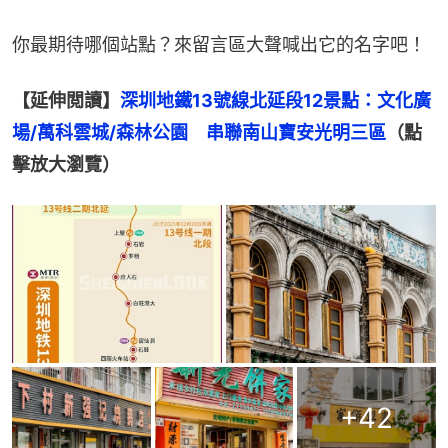
你最期待哪個站點？來留言區大聲喊出它的名字吧！
【延伸閲讀】
深圳地鐵13號線北延段12景點：文化廣
場/萬科雲城/森林公園　串聯南山寶安光明三區
（點
擊放大瀏覽）
+
42