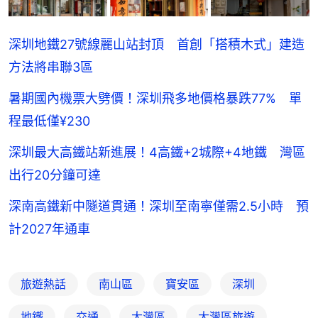
深圳地鐵27號線麗山站封頂 首創「搭積木式」建造
方法將串聯3區
暑期國內機票大劈價！深圳飛多地價格暴跌77% 單
程最低僅¥230
深圳最大高鐵站新進展！4高鐵+2城際+4地鐵 灣區
出行20分鐘可達
深南高鐵新中隧道貫通！深圳至南寧僅需2.5小時 預
計2027年通車
旅遊熱話
南山區
寶安區
深圳
地鐵
交通
大灣區
大灣區旅遊