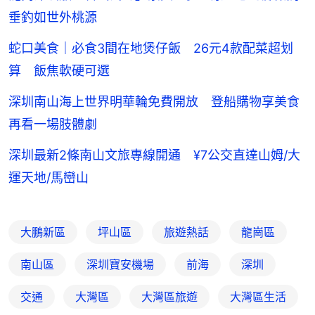
垂釣如世外桃源
蛇口美食｜必食3間在地煲仔飯 26元4款配菜超划
算 飯焦軟硬可選
深圳南山海上世界明華輪免費開放 登船購物享美食
再看一場肢體劇
深圳最新2條南山文旅專線開通 ¥7公交直達山姆/大
運天地/馬巒山
大鵬新區
坪山區
旅遊熱話
龍崗區
南山區
深圳寶安機場
前海
深圳
交通
大灣區
大灣區旅遊
大灣區生活