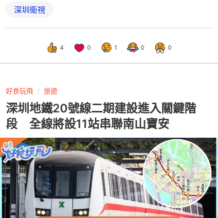
深圳衛視
4
0
1
0
0
好食玩飛
旅遊
深圳地鐵20號線二期建設進入關鍵階
段 全線將設11站串聯南山寶安