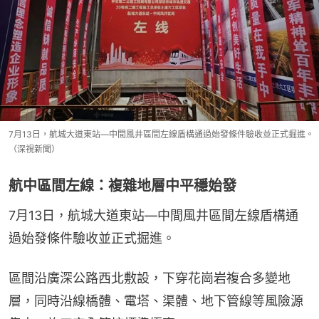
7月13日，航城大道東站—中間風井區間左線盾構通過始發條件驗收並正式掘進。
（深視新聞）
航中區間左線：複雜地層中平穩始發
7月13日，航城大道東站—中間風井區間左線盾構通
過始發條件驗收並正式掘進。
區間沿廣深公路西北敷設，下穿花崗岩複合多變地
層，同時沿線橋體、電塔、渠體、地下管線等風險源