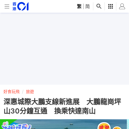
繁
|
简
好食玩飛
旅遊
深惠城際大鵬支線新進展 大鵬龍崗坪
山30分鐘互通 換乘快達南山