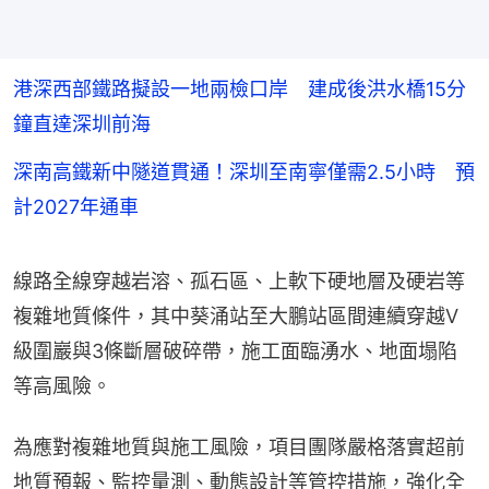
港深西部鐵路擬設一地兩檢口岸 建成後洪水橋15分
鐘直達深圳前海
深南高鐵新中隧道貫通！深圳至南寧僅需2.5小時 預
計2027年通車
線路全線穿越岩溶、孤石區、上軟下硬地層及硬岩等
複雜地質條件，其中葵涌站至大鵬站區間連續穿越Ⅴ
級圍巖與3條斷層破碎帶，施工面臨湧水、地面塌陷
等高風險。
為應對複雜地質與施工風險，項目團隊嚴格落實超前
地質預報、監控量測、動態設計等管控措施，強化全