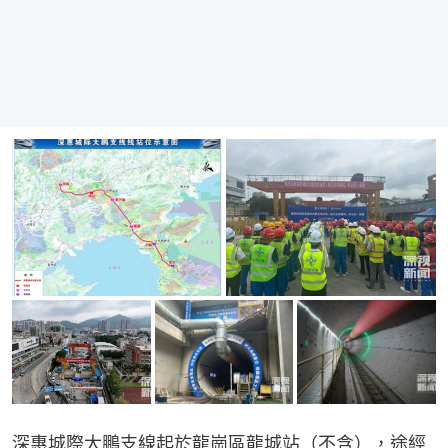
深惠城際大鵬支線起於龍崗區龍城站（不含），途經