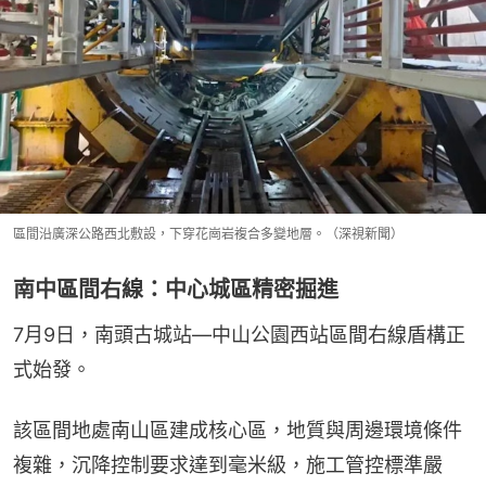
區間沿廣深公路西北敷設，下穿花崗岩複合多變地層。（深視新聞）
南中區間右線：中心城區精密掘進
7月9日，南頭古城站—中山公園西站區間右線盾構正
式始發。
該區間地處南山區建成核心區，地質與周邊環境條件
複雜，沉降控制要求達到毫米級，施工管控標準嚴