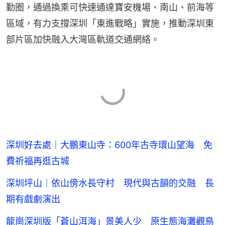
勤圈，通過換乘可快速通達寶安機場、南山、前海等
區域，有力支撐深圳「東進戰略」實施，推動深圳東
部片區加快融入大灣區軌道交通網絡。
深圳好去處｜大鵬東山寺：600年古寺環山望海 免
費祈福再逛古城
深圳坪山｜依山傍水長守村 現代與古韻的交融 長
期有戲劇演出
龍崗深圳版「蒼山洱海」景美人少 原生態海灘觀鳥