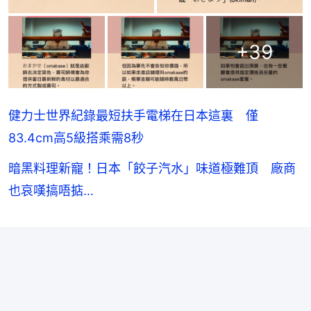
+
39
健力士世界紀錄最短扶手電梯在日本這裏 僅
83.4cm高5級搭乘需8秒
暗黑料理新寵！日本「餃子汽水」味道極難頂 廠商
也哀嘆搞唔掂…