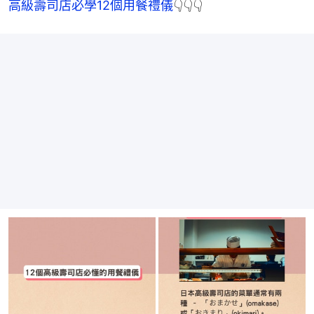
高級壽司店必學12個用餐禮儀
👇👇👇