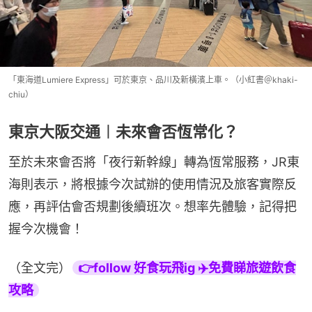
「東海道Lumiere Express」可於東京、品川及新橫濱上車。（小紅書＠khaki-
chiu）
東京大阪交通︱未來會否恆常化？
至於未來會否將「夜行新幹線」轉為恆常服務，JR東
海則表示，將根據今次試辦的使用情況及旅客實際反
應，再評估會否規劃後續班次。想率先體驗，記得把
握今次機會！
（全文完）
👉follow 好食玩飛ig ✈️免費睇旅遊飲食
攻略