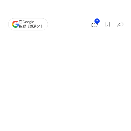
2
在Google
日本旅遊
日本
行程攻略
JR
追蹤《香港01》
1
0
0
0
0
國際
環球趣聞
日本首款時速300公里新幹線將退役！
一文盤點持續提速的歷代車型