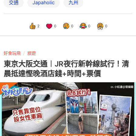
交通
Japaholic
九州
2
0
0
0
0
好食玩飛
旅遊
東京大阪交通︱JR夜行新幹線試行！清
晨抵達慳晚酒店錢+時間+票價