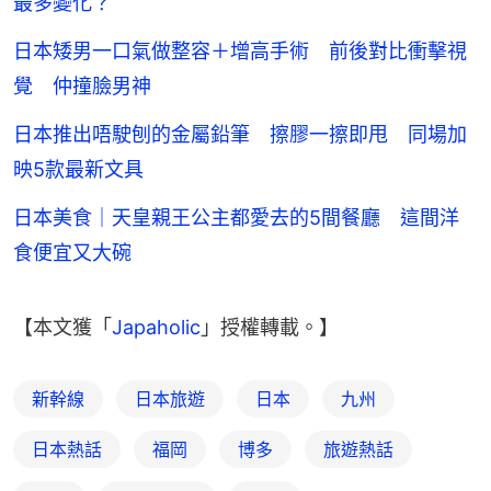
最多變化？
日本矮男一口氣做整容＋增高手術 前後對比衝擊視
覺 仲撞臉男神
日本推出唔駛刨的金屬鉛筆 擦膠一擦即甩 同場加
映5款最新文具
日本美食｜天皇親王公主都愛去的5間餐廳 這間洋
食便宜又大碗
【本文獲「
Japaholic
」授權轉載。】
新幹線
日本旅遊
日本
九州
日本熱話
福岡
博多
旅遊熱話