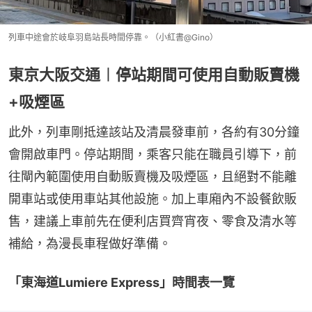
列車中途會於岐阜羽島站長時間停靠。（小紅書@Gino）
東京大阪交通︱停站期間可使用自動販賣機
+吸煙區
此外，列車剛抵達該站及清晨發車前，各約有30分鐘
會開啟車門。停站期間，乘客只能在職員引導下，前
往閘內範圍使用自動販賣機及吸煙區，且絕對不能離
開車站或使用車站其他設施。加上車廂內不設餐飲販
售，建議上車前先在便利店買齊宵夜、零食及清水等
補給，為漫長車程做好準備。
「東海道Lumiere Express」時間表一覽