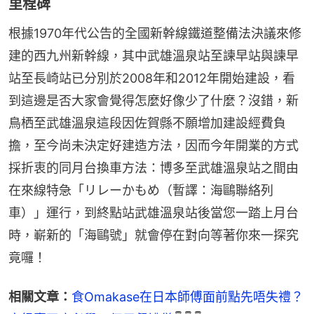
里程碑
根據1970年代公告的全國新幹線鐵道整備法決議來修
建的西九州新幹線，其中武雄溫泉站至諫早站與諫早
站至長崎站已分別於2008年和2012年開始建設，看
到這邊是否大家會覺得怎麼好像少了什麼？沒錯，新
鳥栖至武雄溫泉這段因佐賀縣不願增加建設經費負
擔，至今尚未決定好建造方法，因而今年開業的方式
採折衷的同月台換車方法：博多至武雄溫泉站之間由
在來線特急「リレーかもめ（暫譯：海鷗聯絡列
車）」運行，到終點站武雄溫泉站後當您一踏上月台
時，嶄新的「海鷗號」就會停在對向等著你來一探究
竟囉！
相關文章：
食Omakase在日本師傅面前點先唔失禮？