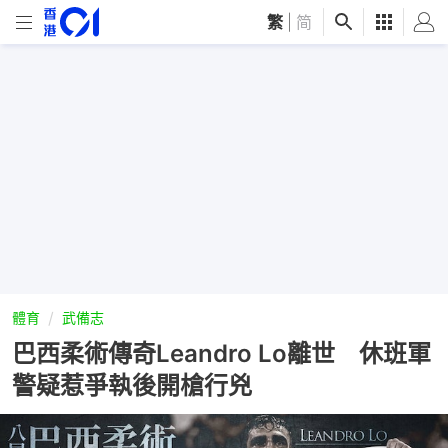
繁
|
简
體育
武備志
巴西柔術傳奇Leandro Lo離世 休班軍
警疑惹爭執後開槍行兇