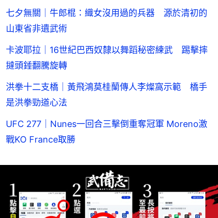
七夕無關｜牛郎棍：織女沒用過的兵器 源於清初的
山東省非遺武術
卡波耶拉｜16世紀巴西奴隸以舞蹈秘密練武 踢擊摔
撻頭錘翻騰旋轉
洪拳十二支橋｜黃飛鴻莫桂蘭傳人李燦窩示範 橋手
是洪拳勁道心法
UFC 277｜Nunes一回合三擊倒重奪冠軍 Moreno激
戰KO France取勝