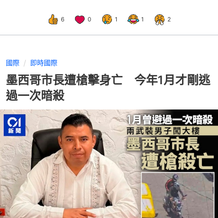
6
0
1
1
2
國際
即時國際
墨西哥市長遭槍擊身亡 今年1月才剛逃
過一次暗殺