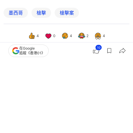
墨西哥
槍擊
槍擊案
4
0
4
2
4
10
在Google
追蹤《香港01》
國際
即時國際
巴西校園爆發槍擊案 13歲學生持繼父
槍闖學校致2死2傷