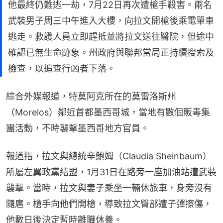
他最終仍難逃一劫，7月22日再次遭槍手殺害。兩名
武裝男子周三中午進入大樓，向拉文開槍後乘電單車
逃走。救護人員立即趕抵並將拉文送往醫院，但途中
確認已無生命跡象。州政府與聯邦當局正持續搜索及
檢查，以追查行凶者下落。
綜合外媒報道，特莫阿克所在的莫雷洛斯州
（Morelos）鄰近首都墨西哥城，當地有數個販毒集
團活動，不時襲擊墨西哥地方官員。
報道指，拉文與總統辛鮑姆（Claudia Sheinbaum）
所屬左翼政黨結盟，1月31日在路旁一座加油站遭武裝
襲擊。當時，拉文與妻子乘坐一輛休旅車，身旁沒有
隨扈。槍手向他們開槍，導致拉文臀部遭子彈擦傷，
他數日後決定暫時離職休養。