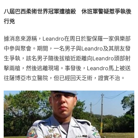
八屆巴西柔術世界冠軍遭槍殺　休班軍警疑惹爭執後
行兇
據消息來源稱，Leandro在周日於聖保羅一家俱樂部
中參與聚會。期間，一名男子與Leandro及其朋友發
生爭執，該名男子隨後拔槍近距離向Leandro頭部射
擊兩槍，然後逃離現場。事發後，Leandro馬上被送
往薩博亞市立醫院，但已經回天乏術，證實不治。