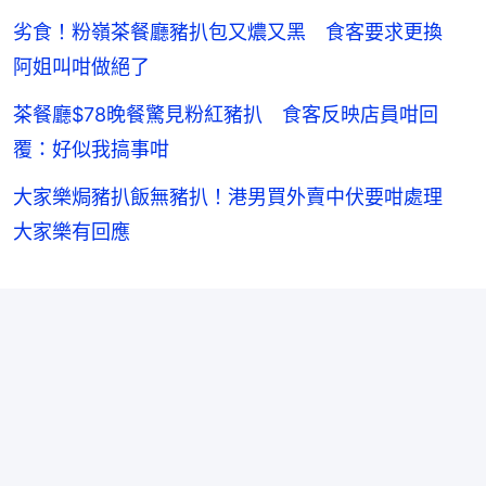
劣食！粉嶺茶餐廳豬扒包又燶又黑 食客要求更換
阿姐叫咁做絕了
茶餐廳$78晚餐驚見粉紅豬扒 食客反映店員咁回
覆：好似我搞事咁
大家樂焗豬扒飯無豬扒！港男買外賣中伏要咁處理
大家樂有回應