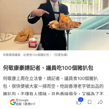
何敬康請議員、記者食100個豬扒包。（何夏怡攝）
何敬康豪請記者、議員吃100個豬扒包
何敬康上周在立法會，請記者、議員食100個豬扒
包，很快便被大家一掃而空。他說香港老字號出品的
豬扒包，不僅有人情味，且色香味俱全，又稱為了不
23
在Google
讓老闆擔心他「走數」，自己親身去到店鋪付全款。
追蹤《香港01》