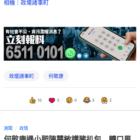
相機｜政壇諸事町
政壇諸事町
何敬康
10
3
0
3
2
港聞
政情
何敬康遇小肥陳慧敏講豬扒包 轉口風