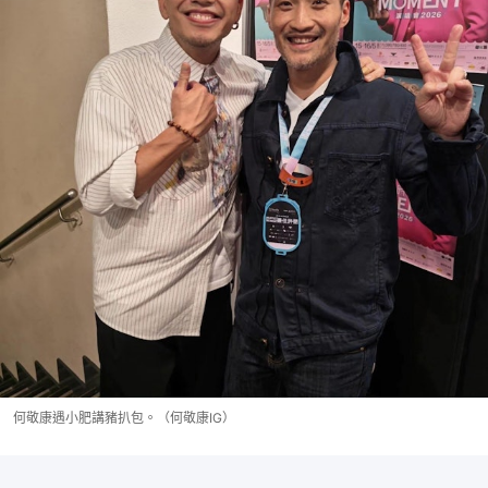
何敬康遇小肥講豬扒包。（何敬康IG）