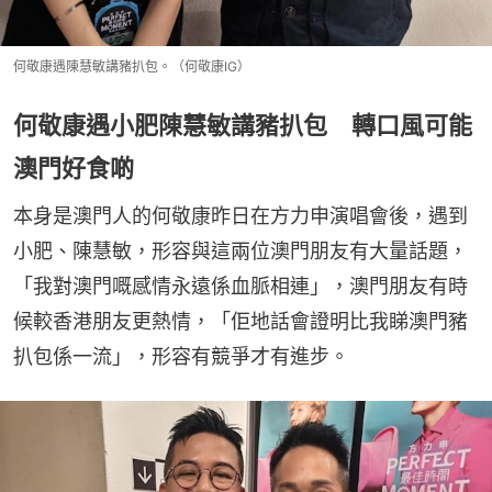
何敬康遇陳慧敏講豬扒包。（何敬康IG）
何敬康遇小肥陳慧敏講豬扒包 轉口風可能
澳門好食啲
本身是澳門人的何敬康昨日在方力申演唱會後，遇到
小肥、陳慧敏，形容與這兩位澳門朋友有大量話題，
「我對澳門嘅感情永遠係血脈相連」，澳門朋友有時
候較香港朋友更熱情，「佢地話會證明比我睇澳門豬
扒包係一流」，形容有競爭才有進步。