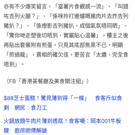
亦有不少爆笑留言，「當薯片食觀感一流」、「叫錯
咗吉列火腿？」、「係咪拎打邊爐嘅豬肉片去炸吉列
豬扒？」、「係燈影吉列豬扒，成個氣氛唔同晒」、
「驚你哋走塑後切唔到，實屬貼心温馨」。樓主之後
再貼出套餐附有煎蛋，只見其底部焦黑不已，明顯
「煎過龍」，賣相的確欠佳，更苦言「太燶，完全食
唔到」。
（FB「香港茶餐廳及美食關注組」）
$88芝士蛋糕！驚見薄到得「一條」 食客斥似食
剩 網民：食刀工
火鍋放題牛肉片薄到透底！食客嘲：岡本001牛板
腱 廚房師傅解謎