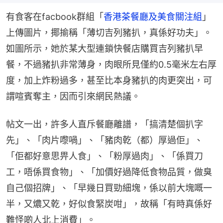
有食客在facbook群組「
香港茶餐廳及美食關注組
」
上傳圖片，揶揄稱「薄切吉列豬扒，真係好功夫」。
如圖所示，她於某大型連鎖快餐店購買吉列豬扒早
餐，不過豬扒非常薄身，肉眼所見僅約0.5毫米左右厚
度，加上炸粉過多，甚至比本身豬扒的肉更突出，可
謂喧賓奪主，因而引來網民熱議。
帖文一出，許多人直斥餐廳離譜，「搞清楚個扒字
先」、「肉片嚟喎」、「豬肉乾（都）厚過佢」、
「佢都好意思畀人食」、「粉厚過肉」、「係買刀
工，唔係買食物」、「加價好過降低食物品質，做臭
自己個招牌」、「早幾日買勁細塊，係以前大塊嘅一
半，又燶又乾，好似食緊炭咁」，故稱「有時真係好
難怪啲人北上消費」。