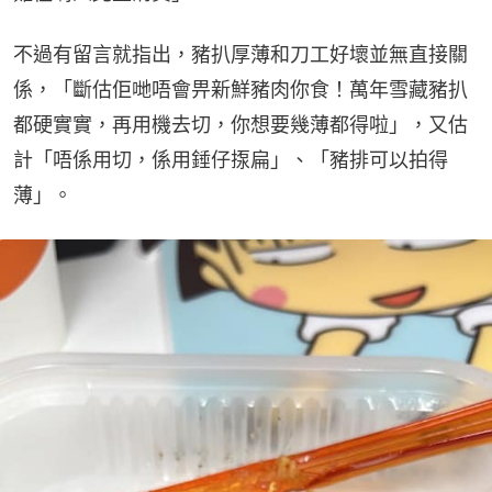
不過有留言就指出，豬扒厚薄和刀工好壞並無直接關
係，「斷估佢哋唔會畀新鮮豬肉你食！萬年雪藏豬扒
都硬實實，再用機去切，你想要幾薄都得啦」，又估
計「唔係用切，係用錘仔揼扁」、「豬排可以拍得
薄」。