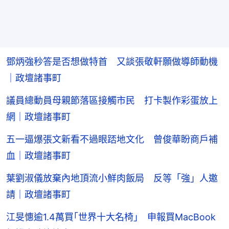
鄧炳強秒答是否想做特首 又談張敬軒願做導師動機
｜政壇諸事町
議員總動員母親節落區接觸市民 打卡製作彩蛋放上
網｜政壇諸事町
五一逼爆張文新看不過眼踎地文化 曾俊華盼商戶補
血｜政壇諸事町
葉劉淑儀放棄內地頂流小鮮肉飯局 反等「強」人邀
請｜政壇諸事町
江旻憓逾1.4萬買｢世界十大名椅｣ 申報買MacBook