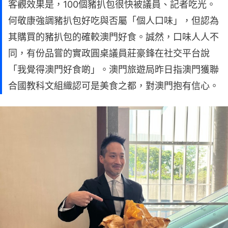
客觀效果是，100個豬扒包很快被議員、記者吃光。
何敬康強調豬扒包好吃與否屬「個人口味」，但認為
其購買的豬扒包的確較澳門好食。誠然，口味人人不
同，有份品嘗的實政圓桌議員莊豪鋒在社交平台說
「我覺得澳門好食啲」。澳門旅遊局昨日指澳門獲聯
合國教科文組織認可是美食之都，對澳門抱有信心。