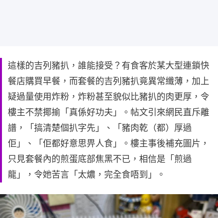
這樣的吉列豬扒，誰能接受？有食客於某大型連鎖快
餐店購買早餐，而套餐的吉列豬扒竟異常纖薄，加上
疑過量使用炸粉，炸粉甚至貌似比豬扒的肉更厚，令
樓主不禁揶揄「真係好功夫」。帖文引來網民直斥離
譜，「搞清楚個扒字先」、「豬肉乾（都）厚過
佢」、「佢都好意思畀人食」。樓主事後補充圖片，
只見套餐內的煎蛋底部焦黑不已，相信是「煎過
龍」，令她苦言「太燶，完全食唔到」。