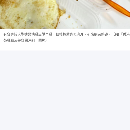
有食客於大型連鎖快餐店購早餐，但豬扒薄身似肉片，引來網民熱議。（FB「香港
茶餐廳及美食關注組」圖片）