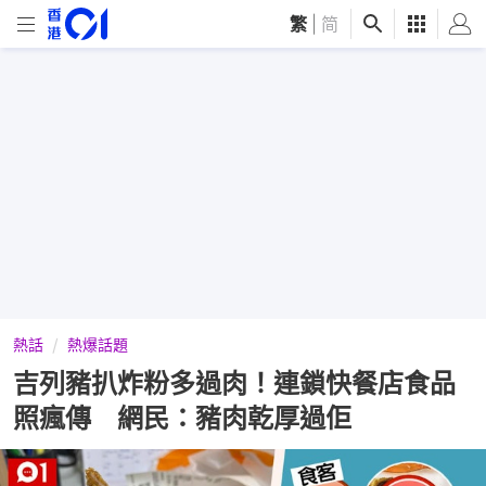
繁
|
简
熱話
熱爆話題
吉列豬扒炸粉多過肉！連鎖快餐店食品
照瘋傳 網民：豬肉乾厚過佢