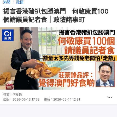
港聞
政情
揚言香港豬扒包勝澳門 何敬康買100
個請議員記者食｜政壇諸事町
撰文：
何夏怡
出版：
2026-05-13 17:53
更新：
2026-05-14 12:31