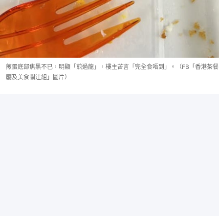
煎蛋底部焦黑不已，明顯「煎過龍」，樓主苦言「完全食唔到」。（FB「香港茶餐
廳及美食關注組」圖片）