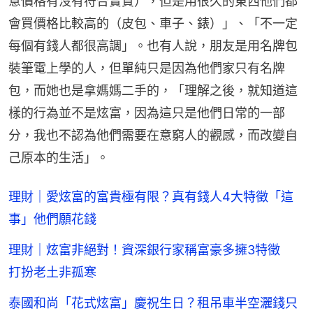
意價格有沒有符合實質），但是用很久的東西他們都
會買價格比較高的（皮包、車子、錶）」、「不一定
每個有錢人都很高調」。也有人說，朋友是用名牌包
裝筆電上學的人，但單純只是因為他們家只有名牌
包，而她也是拿媽媽二手的，「理解之後，就知道這
樣的行為並不是炫富，因為這只是他們日常的一部
分，我也不認為他們需要在意窮人的觀感，而改變自
己原本的生活」。
理財｜愛炫富的富貴極有限？真有錢人4大特徵「這
事」他們願花錢
理財｜炫富非絕對！資深銀行家稱富豪多擁3特徵
打扮老土非孤寒
泰國和尚「花式炫富」慶祝生日？租吊車半空灑錢只