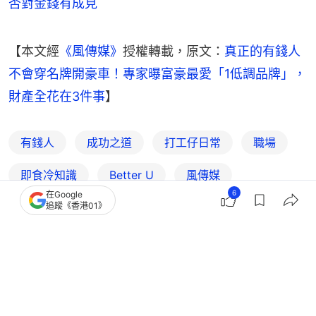
否對金錢有成見
【本文經
《風傳媒》
授權轉載，原文：
真正的有錢人
不會穿名牌開豪車！專家曝富豪最愛「1低調品牌」，
財產全花在3件事
】
有錢人
成功之道
打工仔日常
職場
即食冷知識
Better U
風傳媒
6
在Google
追蹤《香港01》
14
1
0
5
0
熱話
開罐