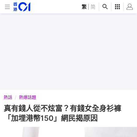
繁
|
简
熱話
熱爆話題
真有錢人從不炫富？有錢女全身衫褲
「加埋港幣150」網民揭原因