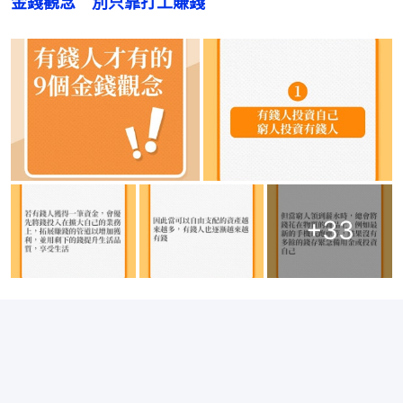
金錢觀念　別只靠打工賺錢
+
33