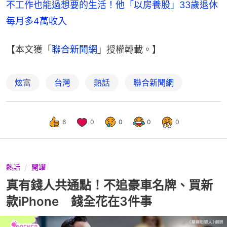
不工作也能過想要的生活！他「以房養股」33歲退休 
每月多4萬收入
【本文獲「
聯合新聞網
」授權轉載。】
炫富
台灣
熱話
聯合新聞網
6
0
0
0
0
熱話
開罐
真有錢人共通點！不追豪車名牌、買新
款iPhone 錢全花在3件事