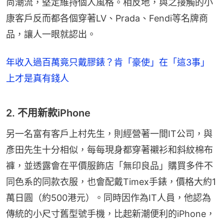
尚潮流，堅定維持個人風格。相反地，與之接觸的小
康客戶反而都各個穿著LV、Prada、Fendi等名牌商
品，讓人一眼就認出。
年收入過百萬竟只戴膠錶？肯「豪使」在「這3事」
上才是真有錢人
2. 不用新款iPhone
另一名富有客戶上村先生，則經營著一間IT公司，與
彥田先生十分相似，每每現身都穿著襯衫和斜紋棉布
褲，並透露會在平價服飾店「無印良品」購買多件不
同色系的同款衣服，也會配戴Timex手錶，價格大約1
萬日圓（約500港元）。同時因作為IT人員，他認為
傳統的小尺寸舊型號手機，比起新潮便利的iPhone，