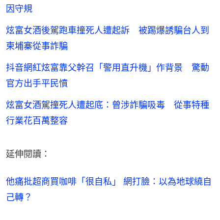
因守規
炫富女酒後駕跑車撞死人遭起訴 被踢爆誘騙台人到
柬埔寨從事詐騙
抖音網紅炫富靠父幹召「警用直升機」作背景 驚動
官方出手平民憤
炫富女酒駕撞死人遭起底：曾涉詐騙吸毒 從事特種
行業花百萬整容
延伸閱讀：
他痛批超商買咖啡「很自私」 網打臉：以為地球繞自
己轉？