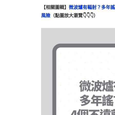
【相關圖輯】
微波爐有輻射？多年謠
風險
（點圖放大瀏覽👇👇👇）