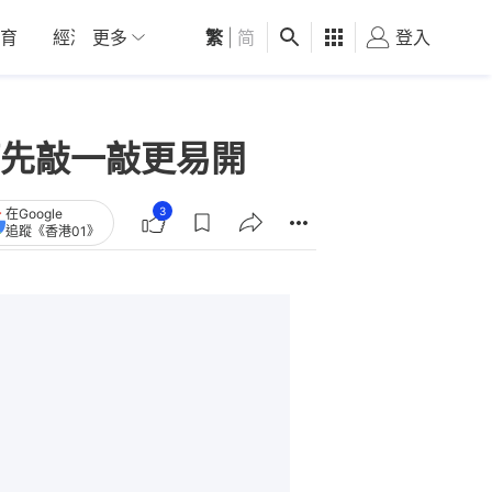
育
經濟
更多
01深圳
繁
觀點
|
简
健康
好食玩飛
登入
女
先敲一敲更易開
3
在Google
追蹤《香港01》