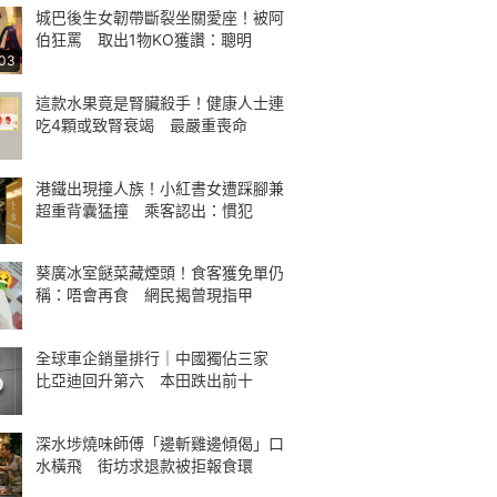
城巴後生女韌帶斷裂坐關愛座！被阿
伯狂罵 取出1物KO獲讚：聰明
:03
這款水果竟是腎臟殺手！健康人士連
吃4顆或致腎衰竭 最嚴重喪命
港鐵出現撞人族！小紅書女遭踩腳兼
超重背囊猛撞 乘客認出：慣犯
葵廣冰室餸菜藏煙頭！食客獲免單仍
稱：唔會再食 網民揭曾現指甲
全球車企銷量排行｜中國獨佔三家
比亞迪回升第六 本田跌出前十
深水埗燒味師傅「邊斬雞邊傾偈」口
水橫飛 街坊求退款被拒報食環