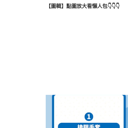
【圖輯】點圖放大看懶人包👇👇👇