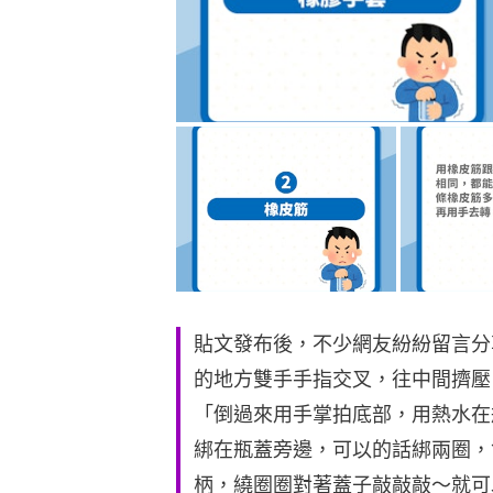
貼文發布後，不少網友紛紛留言分
的地方雙手手指交叉，往中間擠壓
「倒過來用手掌拍底部，用熱水在
綁在瓶蓋旁邊，可以的話綁兩圈，
柄，繞圈圈對著蓋子敲敲敲～就可