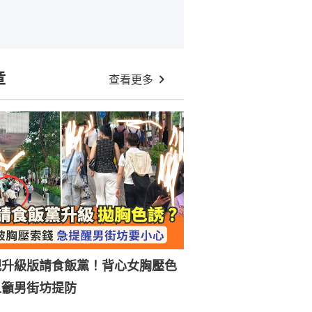
章
查看更多
現升級版請食飯黨！背心女胸壓色
人籲男街坊提防