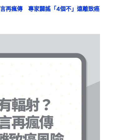
言再瘋傳　專家闢謠「4個不」遠離致癌