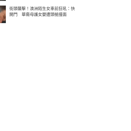
街頭襲擊！澳洲陌生女車前狂吼：快
開門 華裔母護女嬰遭頭槌撞面