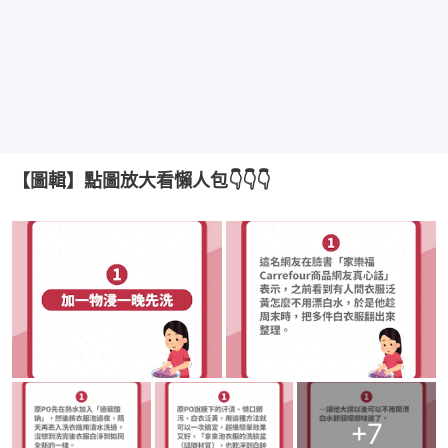
【圖輯】點圖放大看懶人包👇👇👇
+
7