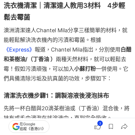
洗衣機清潔｜清潔達人教用3材料 4步輕
鬆去霉菌
澳洲清潔達人Chantel Mila分享三樣簡單的材料，就
能輕鬆解決洗衣機內的污漬和霉菌。根據
《Express》
報道，Chantel Mila指岀，分別使用
白醋
和茶樹油/（丁香油 ）
兩種天然材料，就可以輕鬆去
霉！假如污漬頑強，可以加入
小蘇打粉
一併使用。它
們具備清除污垢及抗真菌的功效，步驟如下：
清潔洗衣機步驟1：調製溶液後浸泡抺布
先將一杯白醋與20滴茶樹油或（丁香油）混合後，將
抹布或毛巾浸泡在該溶液中，直到完全吸收。
3
在Google
追蹤《香港01》