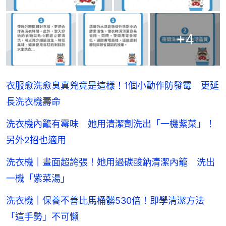
+
4
衣服愈洗愈臭真兇竟是這樣！1個小動作防發霉 更延
長洗衣機壽命
洗衣機內籠有霉味 她用清潔劑洗出「一機紫菜」！
另外2招也適用
洗衣機｜畫面超誇張！她用過碳酸鈉清潔內籠 洗出
一機「紫菜湯」
洗衣機｜保養不善比馬桶髒530倍！即學清潔方法
「這手勢」不可懶