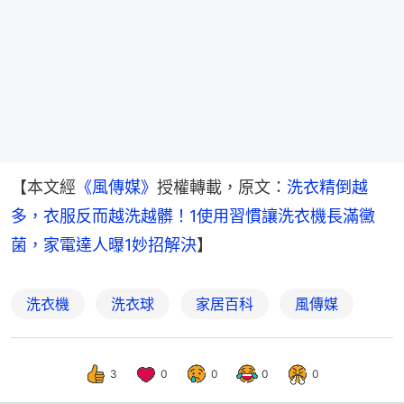
【本文經
《風傳媒》
授權轉載，原文：
洗衣精倒越
多，衣服反而越洗越髒！1使用習慣讓洗衣機長滿黴
菌，家電達人曝1妙招解決
】
洗衣機
洗衣球
家居百科
風傳媒
3
0
0
0
0