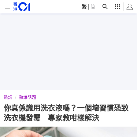
繁
|
简
熱話
熱爆話題
你真係識用洗衣液嗎？一個壞習慣恐致
洗衣機發霉 專家教咁樣解決