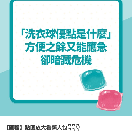
【圖輯】點圖放大看懶人包👇👇👇