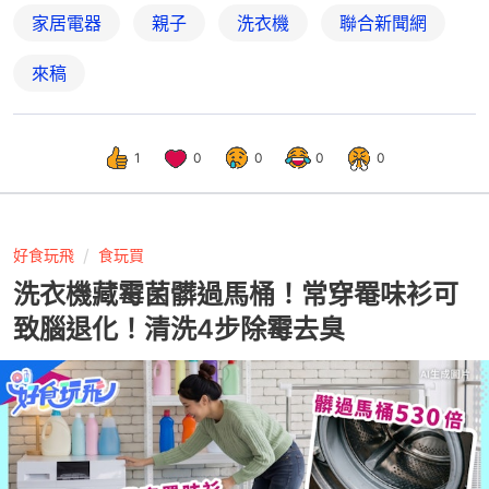
家居電器
親子
洗衣機
聯合新聞網
來稿
1
0
0
0
0
好食玩飛
食玩買
洗衣機藏霉菌髒過馬桶！常穿罨味衫可
致腦退化！清洗4步除霉去臭