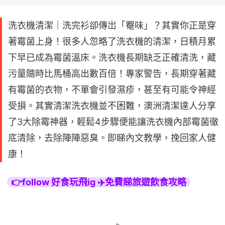
洗衣機清潔｜洗完衫卻傳岀「罨味」？其實你正是穿
著霉菌上身！很多人忽略了洗衣機的清潔，日積月累
下早已成為霉菌溫床。洗衣機長期缺乏正確清洗，藏
污量隨時比馬桶高出數百倍！專家警告，長期穿著藏
有霉菌的衣物，不單會引發濕疹，甚至有可能令神經
受損。其實清潔洗衣機並不困難，澳洲清潔達人分享
了3大除霉神器，輕鬆4步驟便能讓洗衣機內部霉菌徹
底清除，去除陣陣惡臭。即睇內文教學，挽回家人健
康！
👉follow 好食玩飛ig ✈️免費睇旅遊飲食攻略