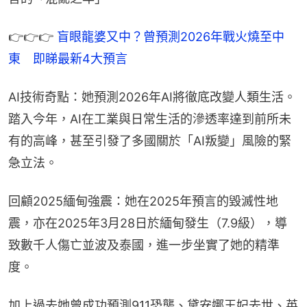
👉👉👉 
盲眼龍婆又中？曾預測2026年戰火燒至中
東　即睇最新4大預言
AI技術奇點：她預測2026年AI將徹底改變人類生活。
踏入今年，AI在工業與日常生活的滲透率達到前所未
有的高峰，甚至引發了多國關於「AI叛變」風險的緊
急立法。
回顧2025緬甸強震：她在2025年預言的毀滅性地
震，亦在2025年3月28日於緬甸發生（7.9級），導
致數千人傷亡並波及泰國，進一步坐實了她的精準
度。
加上過去她曾成功預測911恐襲、黛安娜王妃去世、英