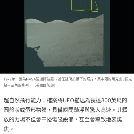
1972年，圖為NASA通過阿波羅17號任務所拍攝下的照片，其中隱約可見由3個光
點呈三角形排列。（美國國防部）
超自然飛行能力：檔案將UFO描述為長達300英尺的
圓盤狀或蛋形物體，具備瞬間懸浮與驚人高速。其釋
放的力場不但會干擾電磁設備，甚至會導致地表燒
焦。