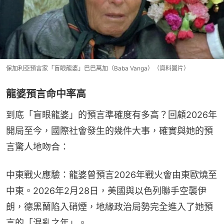
保加利亞預言家「盲眼龍婆」巴巴萬加（Baba Vanga）（資料圖片）
龍婆預言命中率高
到底「盲眼龍婆」的預言準確度有多高？回顧2026年
開局至今，國際社會發生的幾件大事，確實與她的預
言驚人地吻合：
中東戰火應驗：龍婆曾預言2026年戰火會由東歐燒至
中東。2026年2月28日，美國與以色列聯手空襲伊
朗，德黑蘭陷入硝煙，地緣政治局勢完全進入了她預
言的「混亂之年」。