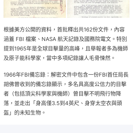
根據美方公開的資料，首批釋出共162份文件，內容
涵蓋 FBI 檔案、NASA 航天記錄及國務院電文。特別
提到1965年是全球目擊量的高峰，且舉報者多為機師
及原子能科學家，當中多項紀錄讓人毛骨悚然。
1966年FBI備忘錄：解密文件中包含一份FBI首任局長
胡佛曾收到的備忘錄顯示，多名具高度公信力的目擊
者（包括頂尖科學家與機師）曾目擊不明飛行物降
落，並走出「身高僅3.5到4英尺、身穿太空衣與頭
盔」的未知生物。