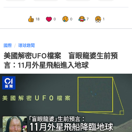
18
0
0
7
1
國際
環球趣聞
美國解密UFO檔案 盲眼龍婆生前預
言：11月外星飛船進入地球