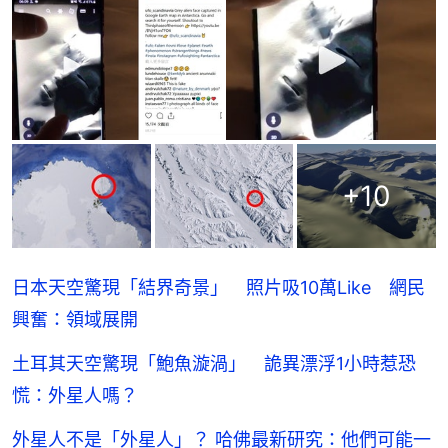
+
10
日本天空驚現「結界奇景」 照片吸10萬Like 網民
興奮：領域展開
土耳其天空驚現「鮑魚漩渦」 詭異漂浮1小時惹恐
慌：外星人嗎？
外星人不是「外星人」？ 哈佛最新研究：他們可能一