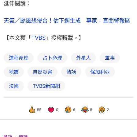
延伸閱讀：
天氣／颱風恐侵台！估下週生成　專家：直闖警報區
【本文獲「
TVBS
」授權轉載。】
運程命理
占卜命理
外星人
軍事
地震
自然災害
熱話
保加利亞
法國
TVBS新聞網
55
0
6
8
2
熱話
開罐