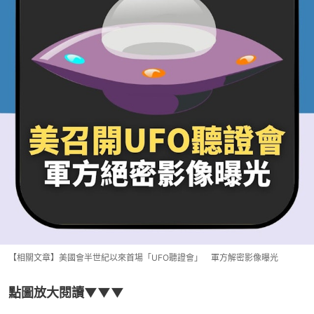
【相關文章】美國會半世紀以來首場「UFO聽證會」 軍方解密影像曝光
點圖放大閱讀▼▼▼