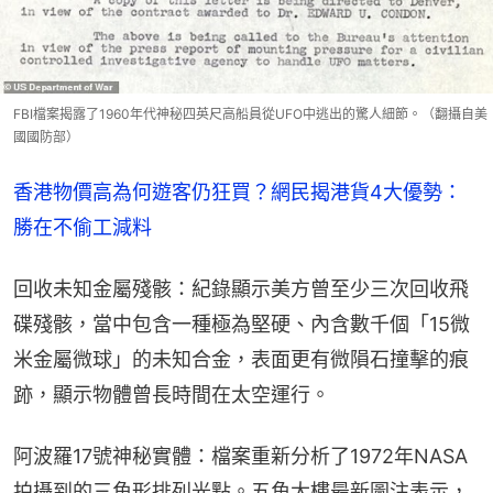
FBI檔案揭露了1960年代神秘四英尺高船員從UFO中逃出的驚人細節。（翻攝自美
國國防部）
香港物價高為何遊客仍狂買？網民揭港貨4大優勢：
勝在不偷工減料
回收未知金屬殘骸：紀錄顯示美方曾至少三次回收飛
碟殘骸，當中包含一種極為堅硬、內含數千個「15微
米金屬微球」的未知合金，表面更有微隕石撞擊的痕
跡，顯示物體曾長時間在太空運行。
阿波羅17號神秘實體：檔案重新分析了1972年NASA
拍攝到的三角形排列光點。五角大樓最新圖注表示，