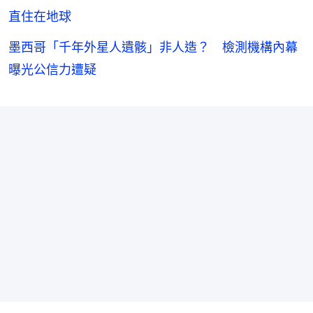
直住在地球
墨西哥「千年外星人遺骸」非人造？ 檢測機構內幕
曝光公信力遭疑