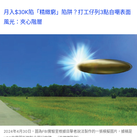
月入$30K陷「精緻窮」陷阱？打工仔列3點自嘲表面
風光：夾心階層
2024年4月30日，圖為FBI實驗室根據目擊者說法製作的一張模擬圖片，據稱是