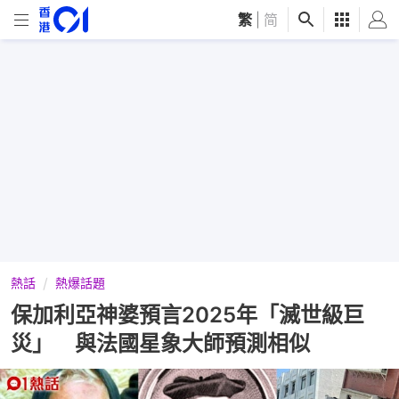
繁
|
简
熱話
熱爆話題
保加利亞神婆預言2025年「滅世級巨
災」 與法國星象大師預測相似