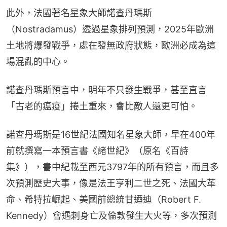
此外，法國著名星象大師諾查丹瑪斯
（Nostradamus）透過星象排列預測，2025年歐洲
土地將爆發戰爭，處在發無政府狀態，歐洲必成為這
場混亂的中心。
諾查丹瑪斯預言中，明年不只發生戰爭，甚至直言
「古老的瘟疫」捲土重來，會比敵人還更可怕。
諾查丹瑪斯是16世紀法國知名星象大師，早在400年
前就撰寫一本預言書《諸世紀》（原名《百詩
集》），書中紀載至西元3797年的所有預言，而且多
次預測歷史大事，像是法王亨利二世之死、法國大革
命、希特拉崛起、美國前總統甘迺迪（Robert F. 
Kennedy）會遇刺身亡及倫敦發生大火等，多次預測