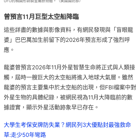
UFO的橢圓形銅製金屬狀物體。（美國國防部）
曾預言11月巨型太空船降臨
這些詳盡的數據與影像資料，有網民發現與「盲眼龍
婆」巴巴萬加生前留下的2026年預言形成了強烈呼
應。
龍婆曾預言2026年11月外星智慧生命將正式與人類接
觸，屆時一艘巨大的太空船將進入地球大氣層。雖然
龍婆的預言主要集中於太空船的出現，但FBI檔案中對
外星生物的具體紀錄，被網民視為11月大降臨前的數
據證實，顯示外星活動跡象早已存在。
大學生考保安牌防失業？網民列3大優點封最強救命
草:走少50年彎路