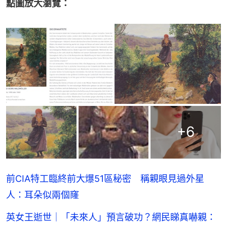
點圖放大瀏覽：
+
6
前CIA特工臨終前大爆51區秘密 稱親眼見過外星
人：耳朵似兩個窿
英女王逝世｜「未來人」預言破功？網民睇真嚇親：