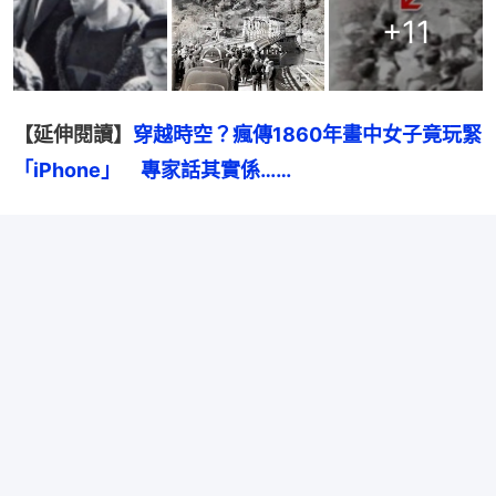
+
11
【延伸閱讀】
穿越時空？瘋傳1860年畫中女子竟玩緊
「iPhone」　專家話其實係……