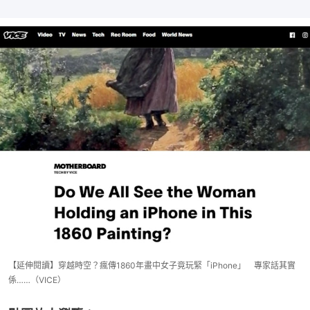
【延伸閱讀】穿越時空？瘋傳1860年畫中女子竟玩緊「iPhone」 專家話其實
係……（VICE）