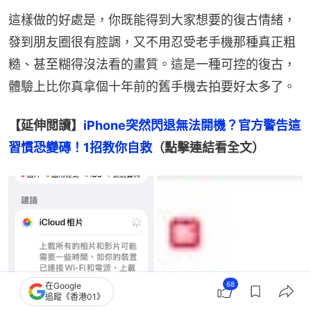
這樣做的好處是，你既能得到大家想要的復古情緒，
發到朋友圈很有腔調，又不用忍受老手機那種真正粗
糙、甚至糊得沒法看的畫質。這是一種可控的復古，
體驗上比你真拿個十年前的舊手機去拍要好太多了。
【延伸閲讀】
iPhone突然閃退無法開機？官方警告這
習慣恐變磚！1招教你自救
（點擊連結看全文）
68
在Google
追蹤《香港01》