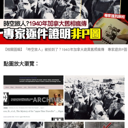
【相關圖輯】「時空旅人」被拍到了？1940年加拿大詭異舊照瘋傳 專家證非P圖
點圖放大瀏覽：