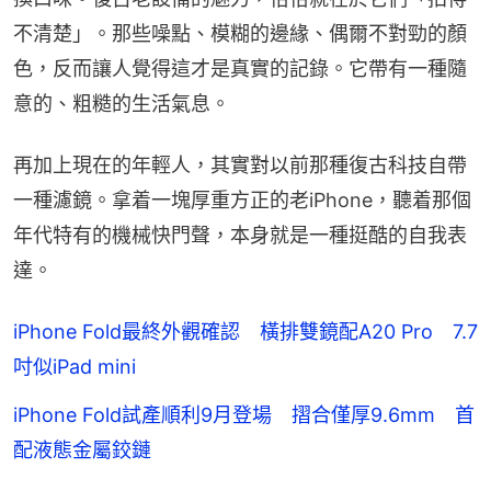
不清楚」。那些噪點、模糊的邊緣、偶爾不對勁的顏
色，反而讓人覺得這才是真實的記錄。它帶有一種隨
意的、粗糙的生活氣息。
再加上現在的年輕人，其實對以前那種復古科技自帶
一種濾鏡。拿着一塊厚重方正的老iPhone，聽着那個
年代特有的機械快門聲，本身就是一種挺酷的自我表
達。
iPhone Fold最終外觀確認 橫排雙鏡配A20 Pro 7.7
吋似iPad mini
iPhone Fold試產順利9月登場 摺合僅厚9.6mm 首
配液態金屬鉸鏈