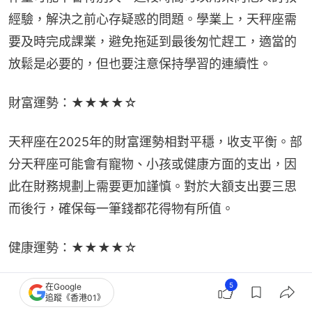
經驗，解決之前心存疑惑的問題。學業上，天秤座需
要及時完成課業，避免拖延到最後匆忙趕工，適當的
放鬆是必要的，但也要注意保持學習的連續性。
財富運勢：★★★★☆
天秤座在2025年的財富運勢相對平穩，收支平衡。部
分天秤座可能會有寵物、小孩或健康方面的支出，因
此在財務規劃上需要更加謹慎。對於大額支出要三思
而後行，確保每一筆錢都花得物有所值。
健康運勢：★★★★☆
天秤座在2025年需要注意內分泌和腸胃問題，建議不
5
在Google
追蹤《香港01》
要熬夜，調節飲食，並多補充水分。保持良好的生活