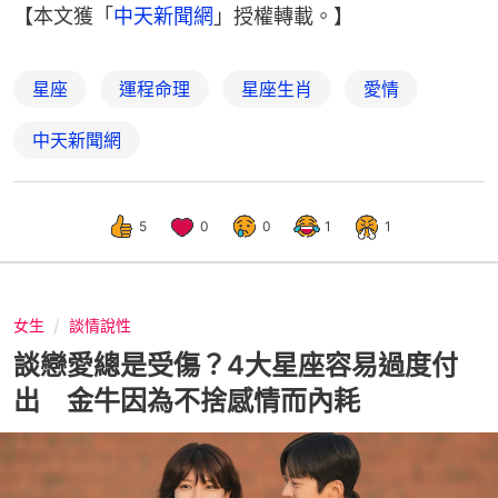
【本文獲「
中天新聞網
」授權轉載。】
星座
運程命理
星座生肖
愛情
中天新聞網
5
0
0
1
1
女生
談情說性
談戀愛總是受傷？4大星座容易過度付
出 金牛因為不捨感情而內耗