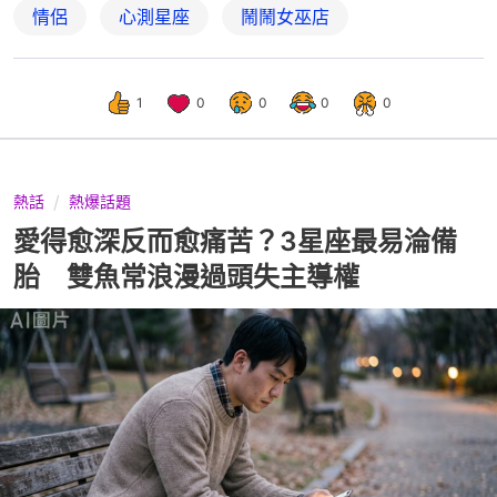
情侶
心測星座
鬧鬧女巫店
1
0
0
0
0
熱話
熱爆話題
愛得愈深反而愈痛苦？3星座最易淪備
胎 雙魚常浪漫過頭失主導權