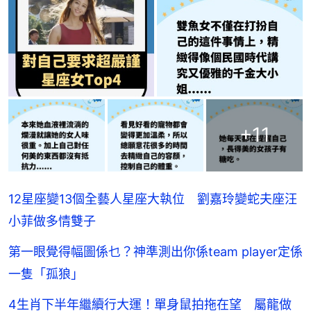
+
11
12星座變13個全藝人星座大執位 劉嘉玲變蛇夫座汪
小菲做多情雙子
第一眼覺得幅圖係乜？神準測出你係team player定係
一隻「孤狼」
4生肖下半年繼續行大運！單身鼠拍拖在望 屬龍做