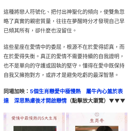
這種將戀人符號化、把付出神聖化的傾向，使雙魚忽
略了真實的親密質量，往往在夢醒時分才發現自己早
已傾其所有，卻什麼也沒留住。
這些星座在愛情中的委屈，根源不在於愛得認真，而
在於愛得失衡。真正的愛情不需要持續的自我證明，
也不是單向的守護或固執的堅守。懂得在愛中既保持
自我又擁抱對方，或許才是避免吃虧的最深智慧。
同場加映：
5個生肖戀愛中極慢熱　屬牛內心羞於表
達　深思熟慮後才開啟戀情
（點擊放大瀏覽）▼▼▼