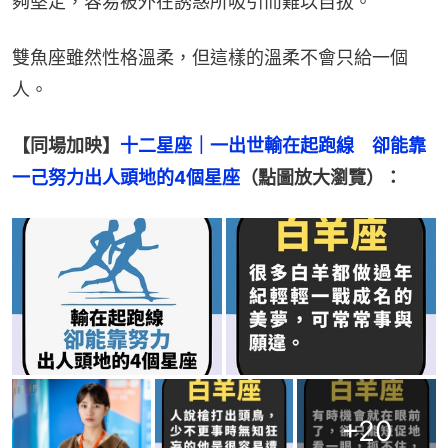
夠堅定，容易被外在誘惑所吸引而難以自拔。
雙魚座雖然性格溫柔，但這樣的溫柔不會只給一個
人。
【同場加映】
十二星座｜一出世輸在起跑線　卻能靠
一己努力出人頭地的4個星座
（點圖放大瀏覽）：
+
20