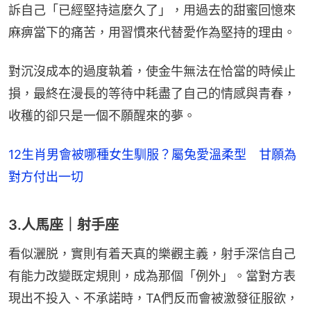
訴自己「已經堅持這麼久了」，用過去的甜蜜回憶來
麻痹當下的痛苦，用習慣來代替愛作為堅持的理由。
對沉沒成本的過度執着，使金牛無法在恰當的時候止
損，最終在漫長的等待中耗盡了自己的情感與青春，
收穫的卻只是一個不願醒來的夢。
12生肖男會被哪種女生馴服？屬兔愛溫柔型 甘願為
對方付出一切
3.人馬座｜射手座
看似灑脱，實則有着天真的樂觀主義，射手深信自己
有能力改變既定規則，成為那個「例外」。當對方表
現出不投入、不承諾時，TA們反而會被激發征服欲，