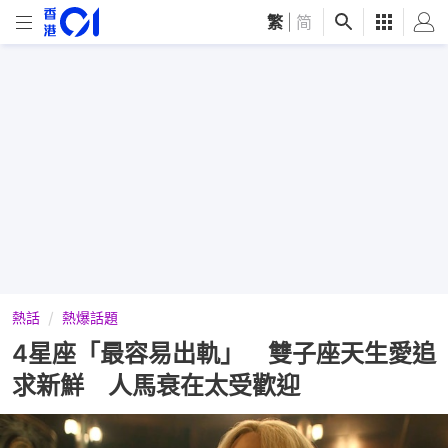
繁
|
简
熱話
熱爆話題
4星座「最容易出軌」 雙子座天生愛追
求新鮮 人馬衰在太受歡迎