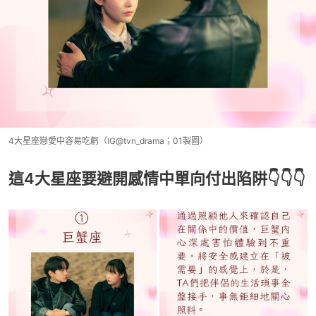
4大星座戀愛中容易吃虧（IG@tvn_drama；01製圖）
這4大星座要避開感情中單向付出陷阱👇👇👇