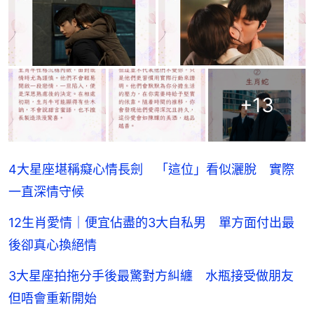
+
13
4大星座堪稱癡心情長劍 「這位」看似灑脫 實際
一直深情守候
12生肖愛情｜便宜佔盡的3大自私男 單方面付出最
後卻真心換絕情
3大星座拍拖分手後最驚對方糾纏 水瓶接受做朋友
但唔會重新開始