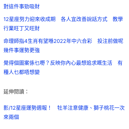
對這件事勁吸財
12星座努力迎來收成期 各人宜改善說話方式 教學
行業旺丁又旺財
命理師指4生肖有望喺2022年中六合彩 投注前做呢
幾件事運勢更強
覺得個圖案係乜嘢？反映你內心最想追求嘅生活 有
種人乜都唔想變
延伸閱讀：
影/12星座運勢週報！　牡羊注意健康、獅子桃花一次
來兩個