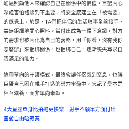
通過照顧他人來確認自己在關係中的價值，巨蟹內心
深處害怕體驗到不重要，將安全感建立在「被需要」
的感覺上，於是，TA們把伴侶的生活瑣事全盤接手，
事無鉅細地關心照料。當付出成為一種下意識，對方
的需求也被內化為自己的義務，用「你看，沒有我你
怎麼辦」來捆綁關係，也捆綁自己，逐漸喪失尋求自
我滿足的能力。
這種單向的守護模式，最終會讓伴侶感到窒息，也讓
巨蟹自己困在親手打造的巢穴牢籠中，忘記了愛本是
相互滋養，而非單向奉獻。
4大星座單身比拍拖更快樂 射手不願單方面付出
喜愛自由唔寂寞