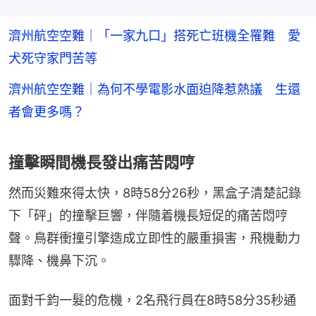
濟州航空空難｜「一家九口」搭死亡班機全罹難 愛
犬死守家門苦等
濟州航空空難｜為何不學電影水面迫降惹熱議 生還
者會更多嗎？
撞擊瞬間機長發出痛苦悶哼
然而災難來得太快，8時58分26秒，黑盒子清楚記錄
下「砰」的撞擊巨響，伴隨着機長短促的痛苦悶哼
聲。鳥群衝撞引擎造成立即性的嚴重損害，飛機動力
驟降、機鼻下沉。
面對千鈞一髮的危機，2名飛行員在8時58分35秒通