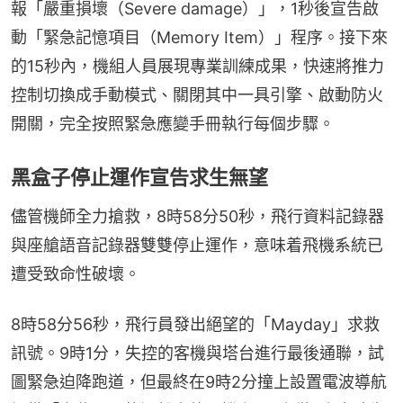
報「嚴重損壞（Severe damage）」，1秒後宣告啟
動「緊急記憶項目（Memory Item）」程序。接下來
的15秒內，機組人員展現專業訓練成果，快速將推力
控制切換成手動模式、關閉其中一具引擎、啟動防火
開關，完全按照緊急應變手冊執行每個步驟。
黑盒子停止運作宣告求生無望
儘管機師全力搶救，8時58分50秒，飛行資料記錄器
與座艙語音記錄器雙雙停止運作，意味着飛機系統已
遭受致命性破壞。
8時58分56秒，飛行員發出絕望的「Mayday」求救
訊號。9時1分，失控的客機與塔台進行最後通聯，試
圖緊急迫降跑道，但最終在9時2分撞上設置電波導航