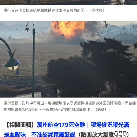
盧衍良無法直接確認鳥擊就是導致本次事故的原因。（路透社）
盧衍良說，影片中可看出，飛機觸地後以高速衝撞機場跑道外圍的障礙物，而該機
場的跑道長2800公尺，一般來說已足夠航機起降操作。（路透社）
【相關圖輯】
濟州航空179死空難｜現場慘況曝光滿
是血腥味　不准認屍家屬鼓譟
（點圖放大瀏覽👇👇👇）