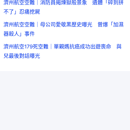
濟州航空空難｜消防員揭煉獄般景象 遺體「碎到拼
不了」忍痛挖屍
濟州航空空難｜母公司愛敬黑歷史曝光 曾爆「加濕
器殺人」事件
濟州航空179死空難｜單親媽抗癌成功出遊喪命 與
兒最後對話曝光