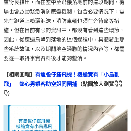
盧衍良指出，而在空中至飛機落地前的這段期間，機
場也會啟動緊急消防應變機制，包含必要情況下，需
先在跑道上噴灑泡沫，消防車輛也須在旁待命等措
施，但在目前有限的資訊中，都沒有看到這些環節，
因此，從遭遇鳥擊到落地的這個過程中，具體發生那
些系統故障，以及期間地空通聯的情況內容等，都需
要逐一取得事實資料後才能夠釐清。
【相關圖輯】
有隻雀仔搭飛機！機艙竟有「小鳥亂
飛」　熱心男乘客助空姐同圍捕
（點圖放大瀏覽👇👇
👇）