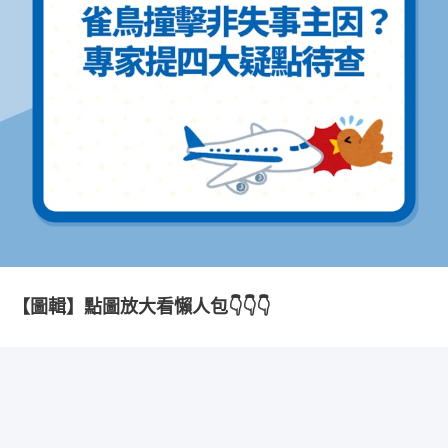
【圖輯】點圖放大看懶人包👇👇👇