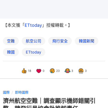
【本文獲「
ETtoday
」授權轉載。】
空難
航空公司
飛行安全
韓國新聞
韓國
ETtoday
18
0
23
3
3
國際
即時國際
濟州航空空難｜調查顯示機師錯關引