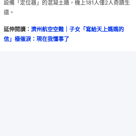
設備「定位器」的混凝土牆，機上181人僅2人奇蹟生
還。
延伸閱讀：
濟州航空空難｜子女「寫給天上媽媽的
信」極催淚：現在我懂事了