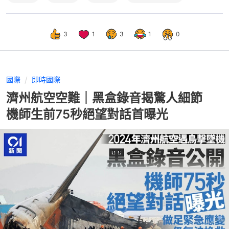
3
1
3
1
0
國際
即時國際
濟州航空空難｜黑盒錄音揭驚人細節
機師生前75秒絕望對話首曝光