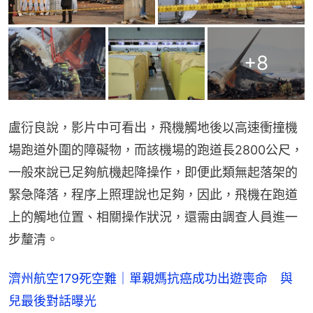
+
8
盧衍良說，影片中可看出，飛機觸地後以高速衝撞機
場跑道外圍的障礙物，而該機場的跑道長2800公尺，
一般來說已足夠航機起降操作，即便此類無起落架的
緊急降落，程序上照理說也足夠，因此，飛機在跑道
上的觸地位置、相關操作狀況，還需由調查人員進一
步釐清。
濟州航空179死空難｜單親媽抗癌成功出遊喪命 與
兒最後對話曝光