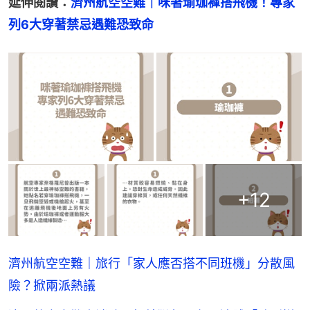
延伸閱讀：
濟州航空空難｜咪著瑜珈褲搭飛機！專家
列6大穿著禁忌遇難恐致命
+
12
濟州航空空難｜旅行「家人應否搭不同班機」分散風
險？掀兩派熱議