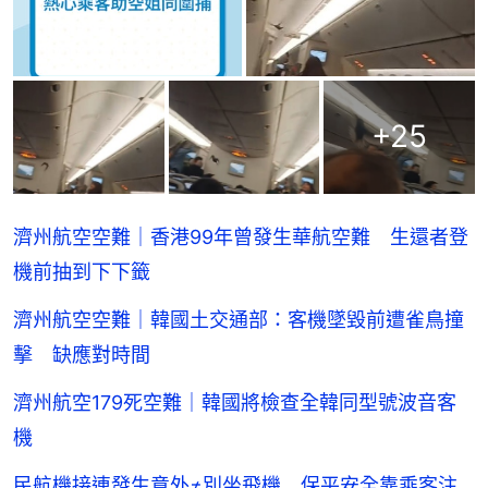
+
25
濟州航空空難｜香港99年曾發生華航空難 生還者登
機前抽到下下籤
濟州航空空難｜韓國土交通部：客機墜毀前遭雀鳥撞
擊 缺應對時間
濟州航空179死空難｜韓國將檢查全韓同型號波音客
機
民航機接連發生意外≠別坐飛機 保平安全靠乘客注