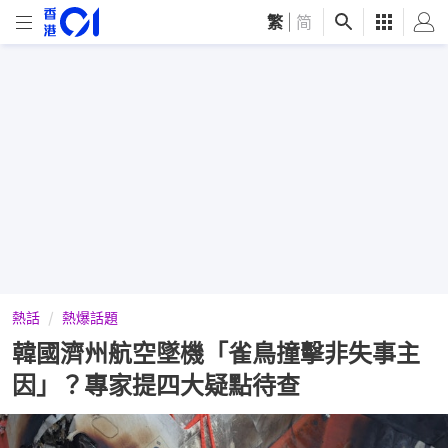
繁
|
简
熱話
熱爆話題
韓國濟州航空墜機「雀鳥撞擊非失事主
因」？專家提四大疑點待查