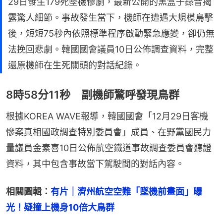
29日發生179死墜機慘劇，最新公開的黑盒子錄音揭
露驚人細節。事故發生當下，機師在遭遇大規模鳥擊
後，短短75秒內依照標準程序啟動緊急應變，卻仍無
法挽回悲劇。韓國國會議員10日公佈調查資料，完整
還原機師在生死關頭的對話紀錄。
8時58分11秒 副機師驚呼發現鳥群
根據KOREA WAVE報導，韓國國會「12月29日客機
慘案真相國政調查特別委員會」成員、在野黨國民力
量議員金素喜10日公佈航空鐵道事故調查委員會聽證
資料，其中包含事故當下駕駛間的對話內容。
相關圖輯：
有片｜濟州航空空難「墜機前畫面」曝
光！疑撞上機身10倍大鳥群