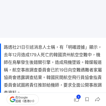
路透社21日引述消息人士稱，有「明確證據」顯示，
去年12月造成179人死亡的韓國濟州航空空難中，機
師在鳥擊發生後錯關引擎，造成飛機墜毀。韓媒報道
稱，航空事故調查委員會已於19日向空難遇難者家屬
協商會透露調查結果。韓國民間航空飛行員協會指責
委員會試圖將責任推卸給機師，要求全面公開事故調
查資料。
8
在Google
追蹤《香港01》
匿名消息人士向路透社透露，委員會根據駕駛艙語音