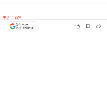
生活
寵物
在Google
巨貓肥到上頸被誤認大肚！網民憑剪耳
追蹤《香港01》
揭爆笑真相：原來係絕育公公
撰文：
貓來了
出版：
2026-07-18 08:00
更新：
2026-07-20 11:33