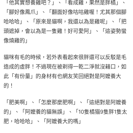
「他其實想養雞吧？」、「看成雞，果然是胖橘」、
「腳好像鳳爪」、「翻面好像咕咕雞喔！尤其那個腳
哈哈哈」、「原來是貓啊，我還以為是雞呢」、「把
頭遮掉，會以為是一隻雞！好可愛阿」、「這姿勢蠻
像燒雞的」
貓咪有毛的時候，若外表看起來很胖還可以反駁是毛
造成的虛胖！不過現在被剃得一乾二淨就沒藉口，如
此「有份量」的身材有也網友笑回絕對是阿嬤養大
的！
「肥美啊」、「怎麼那麼肥啊」、「這絕對是阿嬤養
的」、「阿嬤養的貓無誤」、「10隻橘猫9隻胖1隻太
肥，哈哈哈」、「阿嬤養大的嗎」