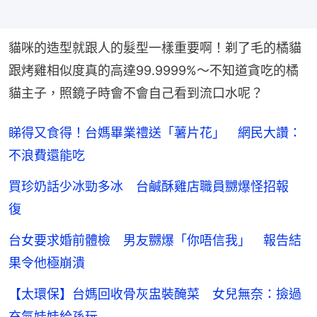
貓咪的造型就跟人的髮型一樣重要啊！剃了毛的橘貓
跟烤雞相似度真的高達99.9999%～不知道貪吃的橘
貓主子，照鏡子時會不會自己看到流口水呢？
睇得又食得！台媽畢業禮送「薯片花」 網民大讚：
不浪費還能吃
買珍奶話少冰勁多冰 台鹹酥雞店職員嬲爆怪招報
復
台女要求婚前體檢 男友嬲爆「你唔信我」 報告結
果令他極崩潰
【太環保】台媽回收骨灰盅裝醃菜 女兒無奈：撿過
充氣娃娃給孫玩