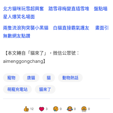
北方貓咪玩雪超興奮 踏雪尋梅變直插雪堆 盤點喵
星人爆笑名場面
兩隻流浪狗突襲小黑貓 白貓直接霸氣護友 畫面引
無數網友點讚
【本文轉自「貓來了」，微信公眾號：
aimenggongchang】
寵物
唐貓
貓
動物熱話
萌寵充電站
貓來了
12
3
0
0
0