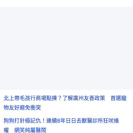
北上帶毛孩行商場點揀？了解廣州友善政策 首選寵
物友好避免衝突
狗狗打針極記仇！連續8年日日去獸醫診所狂吠維
權 網笑純屬醫鬧