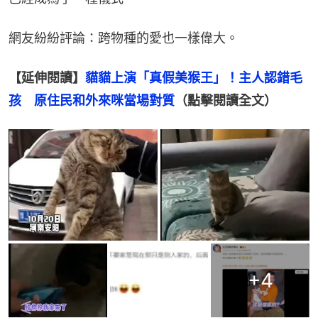
網友紛紛評論：跨物種的愛也一樣偉大。
【延伸閱讀】
貓貓上演「真假美猴王」！主人認錯毛
孩　原住民和外來咪當場對質
（點擊閱讀全文）
+
4