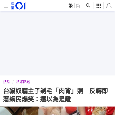
繁
|
简
熱話
熱爆話題
台貓奴曬主子剃毛「肉背」照 反轉即
惹網民爆笑：還以為是雞