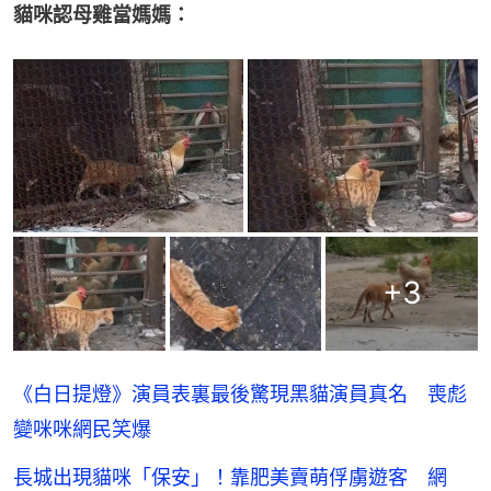
貓咪認母雞當媽媽：
+
3
《白日提燈》演員表裏最後驚現黑貓演員真名 喪彪
變咪咪網民笑爆
長城出現貓咪「保安」！靠肥美賣萌俘虜遊客 網