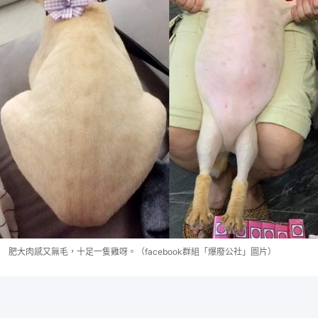
肥大肉感又無毛，十足一隻雞呀。（facebook群組「爆廢公社」圖片）