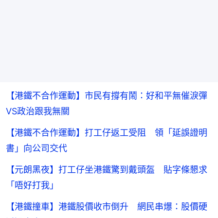
【港鐵不合作運動】市民有撐有鬧：好和平無催淚彈
VS政治跟我無關
【港鐵不合作運動】打工仔返工受阻 領「延誤證明
書」向公司交代
【元朗黑夜】打工仔坐港鐵驚到戴頭盔 貼字條懇求
「唔好打我」
【港鐵撞車】港鐵股價收市倒升 網民串爆：股價硬