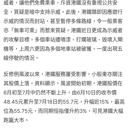
威者，讓他們免費乘車，斥資港鐵沒有重視公共安
全，質疑是暗中支持示威。此後，港鐵隨即因應遊行
示威的情況而封站，甚至暫停多條路線，令一般乘客
亦「無車可乘」而惹來質疑。港鐵近日更成為示威者
的攻擊目標，多個車站遭噴漆、打爛玻璃、毁壞入閘
機等，上周六更因為多個地車站被破獲，一度出現五
線停駛的情況。
反修例風波以來，港鐵服務屢受影響，小股東亦關注
其股價上落，資料顯示，風波開始初期，港鐵股價在
6月初至7月中仍然不斷上升，由6月10日的收市價
48.45元累升至7月18日的55.7元，升幅近15%，最高
位為55.75元，而同期恒指僅升約3%，可見港鐵大幅
跑贏大巿。