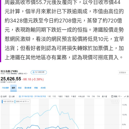
周最高收市價55.7元後反覆向下，以今日收市價44
元計算，個半月來累計已下跌逾兩成，巿值由高位的
約3428億元跌至今日約2708億元，蒸發了約720億
元，表現跑輸同期下跌近一成的恒指。港鐵股價走勢
惹網民激辯，看淡的網民預言股價將低見10元，宜早
沽貨；但看好者則認為可將損失轉嫁於加票價上，加
上港鐵在其他地區亦有業務，認為現價可撈底買入。