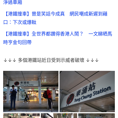
淨過車廂
【港鐵撞車】曾是笑話今成真 網民嘲成新遲到藉
口：下次或爆軚
【港鐵撞車】全世界都讚得香港人鬧？ 一文睇晒馬
時亨金句回帶
↓↓↓ 多個港鐵站近日受到示威者破壞 ↓↓↓