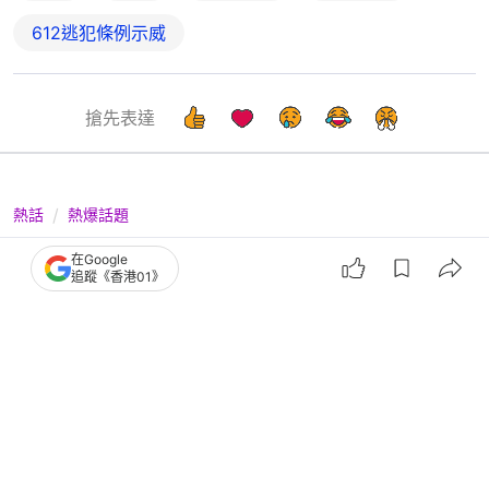
612逃犯條例示威
搶先表達
熱話
熱爆話題
港鐵屍殺列車？全車乘客尖叫逃走雜物
在Google
追蹤《香港01》
遍地險人踩人 恐怖真相曝光