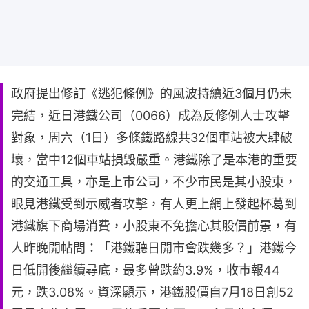
政府提出修訂《逃犯條例》的風波持續近3個月仍未
完結，近日港鐵公司（0066）成為反修例人士攻擊
對象，周六（1日）多條鐵路線共32個車站被大肆破
壞，當中12個車站損毁嚴重。港鐵除了是本港的重要
的交通工具，亦是上巿公司，不少巿民是其小股東，
眼見港鐵受到示威者攻擊，有人更上網上發起杯葛到
港鐵旗下商場消費，小股東不免擔心其股價前景，有
人昨晚開帖問：「港鐵聽日開市會跌幾多？」港鐵今
日低開後繼續尋底，最多曾跌約3.9%，收巿報44
元，跌3.08%。資深顯示，港鐵股價自7月18日創52