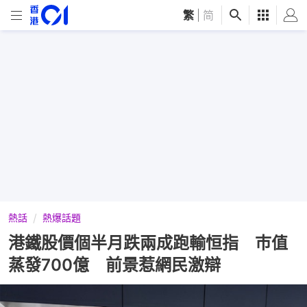
繁
|
简
熱話
熱爆話題
港鐵股價個半月跌兩成跑輸恒指 巿值
蒸發700億 前景惹網民激辯