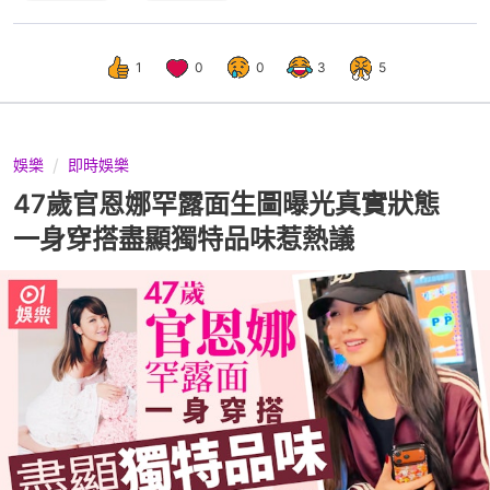
1
0
0
3
5
娛樂
即時娛樂
47歲官恩娜罕露面生圖曝光真實狀態
一身穿搭盡顯獨特品味惹熱議