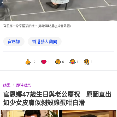
官恩娜一身穿搭惹熱議。(粵港澳明星@抖音截圖)
官恩娜
香港藝人動向
12
1
0
1
1
娛樂
即時娛樂
官恩娜47歲生日與老公慶祝 原圖直出
如少女皮膚似剝殼雞蛋咁白滑