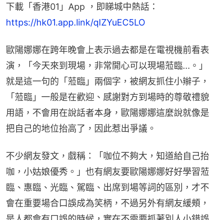
下載「香港01」App ，即睇城中熱話：
https://hk01.app.link/qIZYuEC5LO
歐陽娜娜在跨年晚會上表示過去都是在電視機前看表
演，「今天來到現場，非常開心可以現場蒞臨...。」
就是這一句的「蒞臨」兩個字，被網友抓住小辮子，
「蒞臨」一般是在歡迎、感謝對方到場時的尊敬禮貌
用語，不會用在說話者本身，歐陽娜娜這麼說就像是
把自己的地位抬高了，因此惹出爭議。
不少網友發文，戲稱：「咖位不夠大，知道給自己抬
咖，小姑娘優秀。」也有網友要歐陽娜娜好好學習蒞
臨、惠臨、光臨、駕臨、出席到場等詞的區別，才不
會在重要場合口誤成為笑柄，不過另外有網友緩頰，
是人都會有口誤的時候，實在不需要抓著別人小錯誤