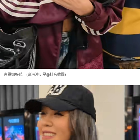
官恩娜好靚。(粵港澳明星@抖音截圖)