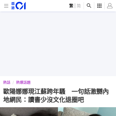
繁
|
简
熱話
熱爆話題
歐陽娜娜現江蘇跨年騷 一句話激嬲內
地網民：讀書少沒文化退圈吧