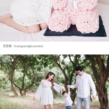
官恩娜（Instagram@koonella）