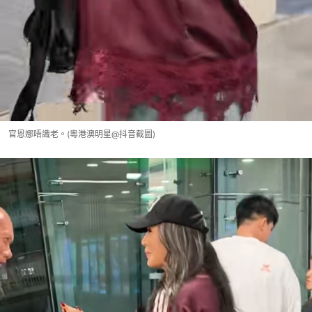
官恩娜唔識老。(粵港澳明星@抖音截圖)