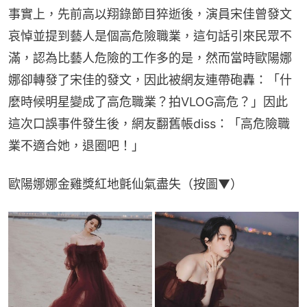
事實上，先前高以翔錄節目猝逝後，演員宋佳曾發文
哀悼並提到藝人是個高危險職業，這句話引來民眾不
滿，認為比藝人危險的工作多的是，然而當時歐陽娜
娜卻轉發了宋佳的發文，因此被網友連帶砲轟：「什
麼時候明星變成了高危職業？拍VLOG高危？」因此
這次口誤事件發生後，網友翻舊帳diss：「高危險職
業不適合她，退圈吧！」
歐陽娜娜金雞獎紅地氈仙氣盡失（按圖▼）