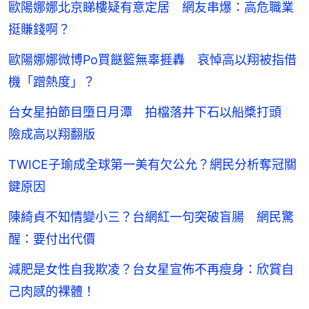
歐陽娜娜北京睇樓疑有意定居 網友串爆：高危職業
挺賺錢啊？
歐陽娜娜微博Po買餸籃無辜捱轟 哀悼高以翔被指借
機「蹭熱度」？
台女星拍節目墮日月潭 拍檔落井下石以船槳打頭
險成高以翔翻版
TWICE子瑜成全球第一美有欠公允？網民分析奪冠關
鍵原因
陳綺貞不知情變小三？台網紅一句突破盲腸 網民驚
醒：要付出代價
減肥是女性自我欺凌？台女星宣佈不再瘦身：欣賞自
己肉感的裸體！