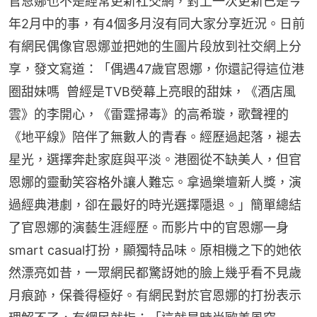
官恩娜也不是經常更新社交網，對上一次更新已是今
年2月中的事，有4個多月沒有同大家分享近況。日前
有網民偶像官恩娜並把她的生圖片段放到社交網上分
享，發文寫道：「偶遇47歲官恩娜，你還記得這位港
圈甜妹嗎  曾經是TVB熒幕上亮眼的甜妹，《酒店風
雲》的李開心，《雷霆掃毒》的高希璇，歌聲裡的
《地平線》陪伴了無數人的青春。經歷過起落，褪去
星光，選擇奔赴家庭與平淡。港圈從不缺美人，但官
恩娜的靈動笑容格外讓人難忘。拿過樂壇新人獎，演
過經典港劇，卻在最好的時光選擇隱退。」簡單總結
了官恩娜的演藝生涯經歷。而影片中的官恩娜一身
smart casual打扮，顯獨特品味。原相機之下的她依
然漂亮如昔，一眾網民都驚訝她的臉上幾乎看不見歲
月痕跡，保養得極好。有網民對於官恩娜的打扮表示