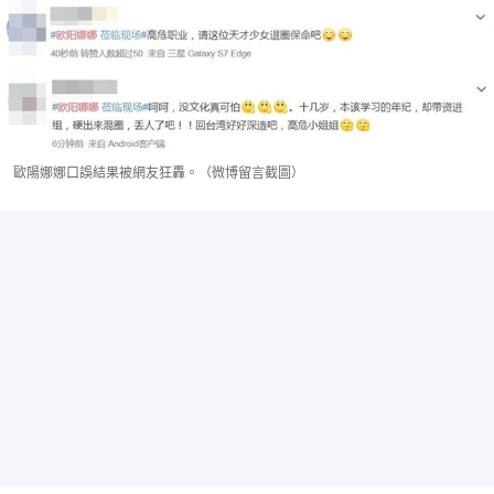
歐陽娜娜口誤結果被網友狂轟。（微博留言截圖）