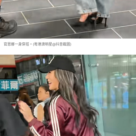
官恩娜一身穿搭。(粵港澳明星@抖音截圖)