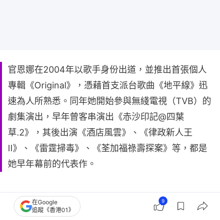
官恩娜在2004年以歌手身份出道，並推出首張個人
專輯《Original》，憑藉首支派台歌曲《地平線》迅
速為人所熟悉。同年她開始參與無綫電視（TVB）的
劇集演出，早年曾客串演出《赤沙印記@四葉
草.2》，其後出演《酒店風雲》、《律政新人王
II》、《雷霆掃毒》、《荃加福祿壽探案》等，都是
她早年幕前的代表作。
9
在Google
追蹤《香港01》