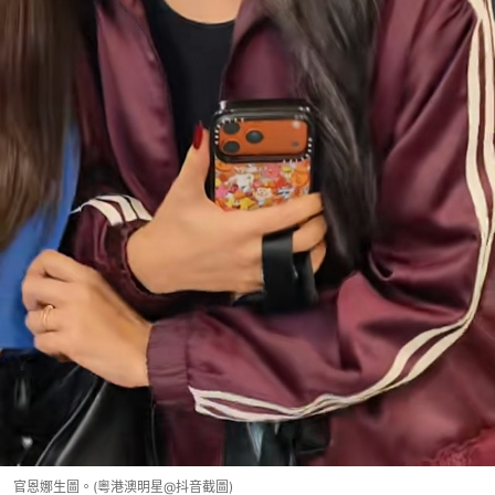
官恩娜生圖。(粵港澳明星@抖音截圖)