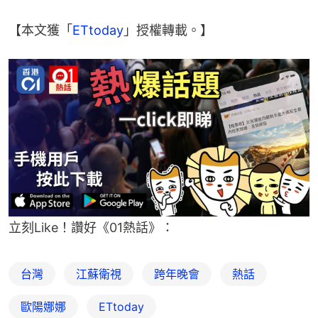
【本文獲「
ETtoday
」授權轉載。】
立刻Like！讚好《01熱話》：
台灣
江蘇衛視
跨年晚會
熱話
歐陽娜娜
ETtoday