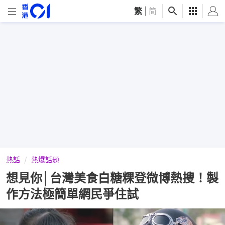
繁
|
简
熱話
熱爆話題
想見你│台灣美食白糖粿登微博熱搜！製
作方法極簡單網民爭住試