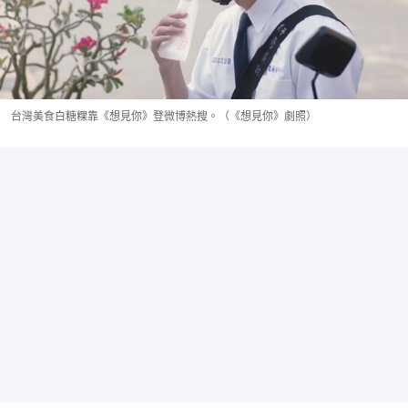
台灣美食白糖粿靠《想見你》登微博熱搜。（《想見你》劇照）