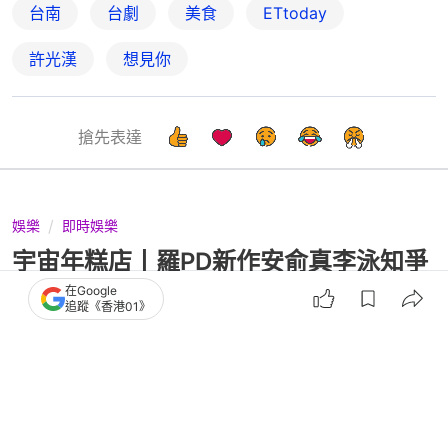
台南
台劇
美食
ETtoday
許光漢
想見你
搶先表達
娛樂
即時娛樂
宇宙年糕店丨羅PD新作安俞真李泳知爭
奪主廚寶座 驚變權聖晙舞弊
在Google
追蹤《香港01》