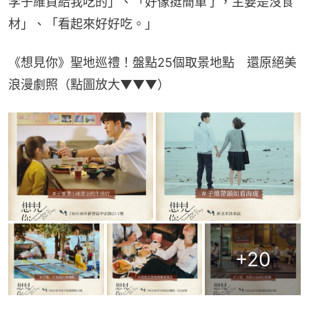
李子維買給我吃的」、「好像挺簡單了，主要是沒食
材」、「看起來好好吃。」
《想見你》聖地巡禮！盤點25個取景地點　還原絕美
浪漫劇照（點圖放大▼▼▼）
+
20