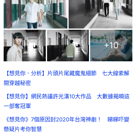
+
10
【想見你．分析】片頭片尾藏魔鬼細節 七大線索解
開穿越秘密
【想見你】網民熱議許光漢10大作品 大數據揭曉這
一部奪冠軍
《想見你》7個原因封2020年台灣神劇！ 睇睇吓變
懸疑片考你智慧