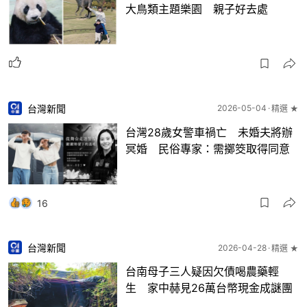
大鳥類主題樂園 親子好去處
台灣新聞
2026-05-04
精選 ★
台灣28歲女警車禍亡 未婚夫將辦
冥婚 民俗專家：需擲筊取得同意
16
台灣新聞
2026-04-28
精選 ★
台南母子三人疑因欠債喝農藥輕
生 家中赫見26萬台幣現金成謎團