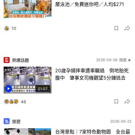
層泳池／免費迷你吧／人均$271
10
熱爆話題
2026-06-26
精選 ★
20歲孕婦摔車遭車輾過 倒地胎死
腹中 肇事女司機觀望5分鐘逃去
01:07
46
旅遊
2026-06-22
台灣景點｜7家特色動物園 全台最