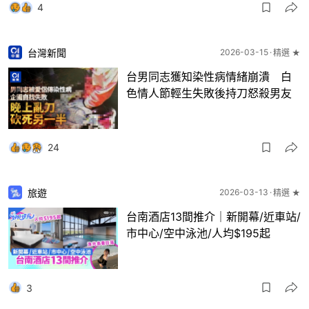
4
台灣新聞
2026-03-15
精選 ★
台男同志獲知染性病情緒崩潰 白
色情人節輕生失敗後持刀怒殺男友
24
旅遊
2026-03-13
精選 ★
台南酒店13間推介｜新開幕/近車站/
市中心/空中泳池/人均$195起
3