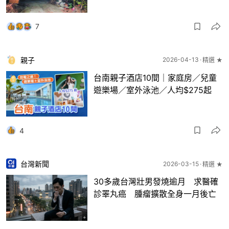
7
親子
2026-04-13
精選 ★
台南親子酒店10間｜家庭房／兒童
遊樂場／室外泳池／人均$275起
4
台灣新聞
2026-03-15
精選 ★
30多歲台灣壯男發燒逾月 求醫確
診睪丸癌 腫瘤擴散全身一月後亡