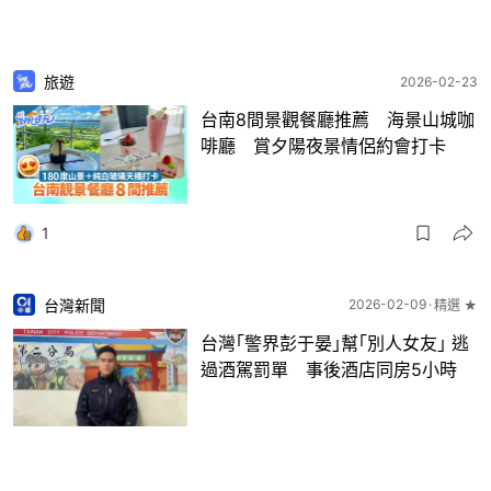
旅遊
2026-02-23
台南8間景觀餐廳推薦 海景山城咖
啡廳 賞夕陽夜景情侶約會打卡
1
台灣新聞
2026-02-09
精選 ★
台灣｢警界彭于晏｣幫｢別人女友｣ 逃
過酒駕罰單 事後酒店同房5小時
10