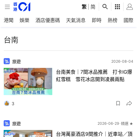
繁
|
简
港聞
娛樂
酒店優惠碼
天氣消息
即時
熱榜
國際
台南
旅遊
2026-08-04
台南美食｜7間冰品推薦 打卡IG爆
紅雪糕 雪花冰店開到凌晨兩點
3
旅遊
2026-06-29
精選 ★
台灣萬豪酒店9間推介｜近車站／頂