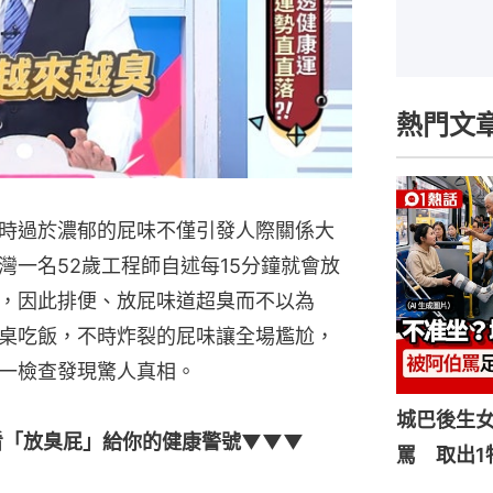
熱門文
時過於濃郁的屁味不僅引發人際關係大
灣一名52歲工程師自述每15分鐘就會放
，因此排便、放屁味道超臭而不以為
桌吃飯，不時炸裂的屁味讓全場尷尬，
一檢查發現驚人真相。
城巴後生
看「放臭屁」給你的健康警號▼▼▼
罵 取出1