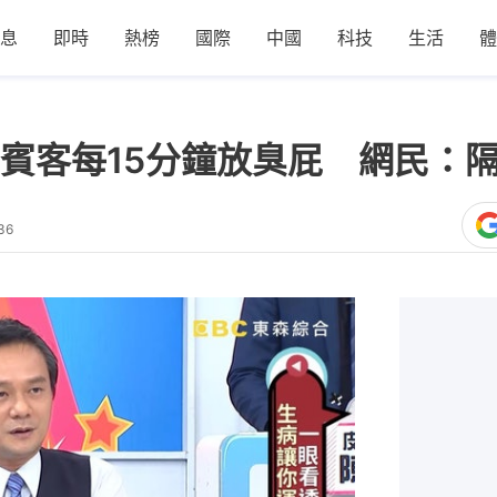
息
即時
熱榜
國際
中國
科技
生活
體
賓客每15分鐘放臭屁 網民：隔
36