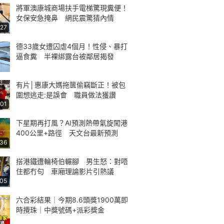
將軍澳康城商場扶手電梯驚現糞便！
女保安急掩鼻 網民震驚猜內情
:27
德33歲女遭囚虐4個月！性侵、暴打
逼食糞 半裸綁露台被鄰居揭發
有片│惠康大媽拖篋偷竊斷正！被包
圍想逃走:是誤會 職員做法獲讚
:01
下星期再打風？AI預測熱帶氣旋闖港
400公里+路徑 天文台最新預測
:36
搭港鐵遭輪椅伯輾腳 男生怒：對唔
住都冇句 車廂理論影片引熱議
:05
六合彩結果｜今期8.6頭獎1900萬即
時攪珠｜中獎號碼+派彩獎金