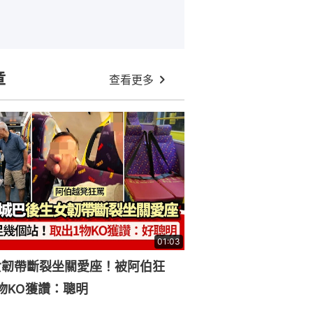
章
查看更多
01:03
女韌帶斷裂坐關愛座！被阿伯狂
物KO獲讚：聰明