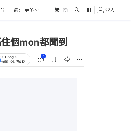
育
經濟
更多
01深圳
繁
觀點
|
简
健康
好食玩飛
登入
女
住個mon都聞到
3
在Google
追蹤《香港01》