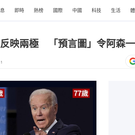
息
即時
熱榜
國際
中國
科技
生活
體
反映兩極 「預言圖」令阿森一
41