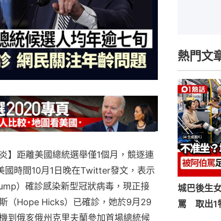
熱門文
炎】距離美國總統選舉僅1個月，競逐連
於美國時間10月1日晚在Twitter發文，表示
 Trump）確診感染新型冠狀病毒，現正接
城巴後生
Hope Hicks）已確診，她於9月29
罵 取出1
機到俄亥俄州克里夫蘭參加首場總統候