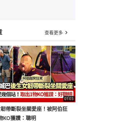
章
查看更多
01:03
女韌帶斷裂坐關愛座！被阿伯狂
物KO獲讚：聰明