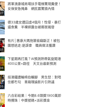
將軍澳康城商場扶手電梯驚現糞便！
女保安急掩鼻 網民震驚猜內情
:27
德33歲女遭囚虐4個月！性侵、暴打
逼食糞 半裸綁露台被鄰居揭發
有片│惠康大媽拖篋偷竊斷正！被包
圍想逃走:是誤會 職員做法獲讚
:01
下星期再打風？AI預測熱帶氣旋闖港
400公里+路徑 天文台最新預測
:36
搭港鐵遭輪椅伯輾腳 男生怒：對唔
住都冇句 車廂理論影片引熱議
:05
六合彩結果｜今期8.6頭獎1900萬即
時攪珠｜中獎號碼+派彩獎金