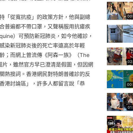
00
持「從寬抗疫」的政策方針，他與副總
合普遍都不帶口罩，又聲稱服用抗瘧疾
roquine）可預防新冠肺炎，如今他確診，
感染新冠肺炎後的死亡率遠高於年輕
齡；而網上曾流傳《阿森一族》（The
02
材的圖片，雖然官方早已澄清是假圖，但因網
關熱搜詞。香港網民對特朗普確診的反
香港討論區」，許多人都留言說「恭
00
01