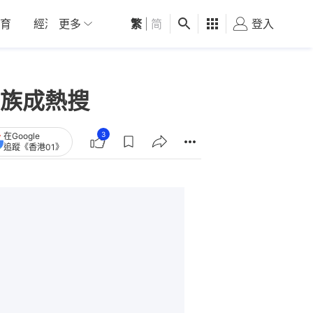
育
經濟
更多
01深圳
繁
觀點
|
简
健康
好食玩飛
登入
女
族成熱搜
3
在Google
追蹤《香港01》