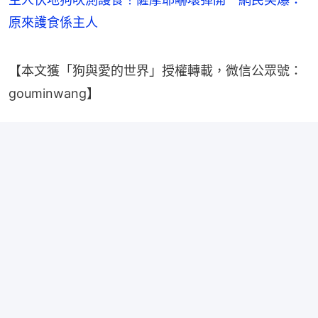
原來護食係主人
【本文獲「狗與愛的世界」授權轉載，微信公眾號：
gouminwang】