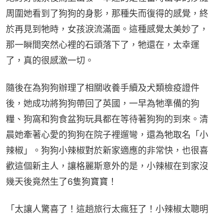
周圍她看到了狗狗的身影，那種失而復得的感覺，終
於再見到牠時，女孩淚流滿面。這種感覺太美妙了，
那一瞬間突然心裡的石頭落下了，牠還在，太幸運
了，真的很感激一切。
隨後在為狗狗辦理了相關收養手續及犬類檢疫證件
後，她成功將狗狗帶回了英國，一早為牠準備的狗
糧、狗窩和狗食盆狗玩具都在等待著狗狗的到來。清
晨她牽著心愛的狗狗在院子裡遛彎，還為牠取名「小
辣椒」。狗狗小辣椒對於新家適應的非常快，也很喜
歡這個新主人，讓格麗斯意外的是，小辣椒在到家沒
幾天後竟然生了6隻狗寶寶！
「太讓人驚喜了！這趟旅行太瘋狂了！小辣椒太聰明