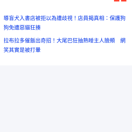
導盲犬入書店被拒以為遭歧視！店員揭真相：保護狗
狗免遭惡貓狂揍
拉布拉多催飯出奇招！大尾巴狂抽熟睡主人臉頰 網
笑其實是被打暈