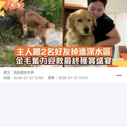
撰文：
狗與愛的世界
出版：
2026-07-31 12:00
更新：
2026-07-31 12:00