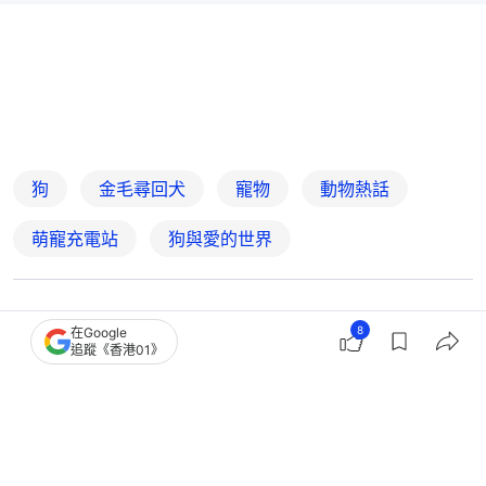
狗
金毛尋回犬
寵物
動物熱話
萌寵充電站
狗與愛的世界
7
0
0
0
0
8
在Google
追蹤《香港01》
生活
寵物
街頭避雨流浪狗惹心碎 網民尋找未