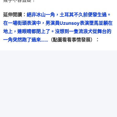
幾乎不容置疑！
延伸閱讀：
絕非冰山一角，土耳其不久前便發生過。
在一場街頭表演中，男演員Uzunsoy表演墜馬並躺在
地上，連眼睛都閉上了。沒想到一隻流浪犬從舞台的
一角突然跑了過來……
（點圖看看事情發展）：