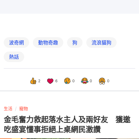
波奇網
動物奇趣
狗
流浪貓狗
熱話
2
6
0
0
0
生活
寵物
金毛奮力救起落水主人及兩好友 獲邀
吃盛宴懂事拒絕上桌網民激讚