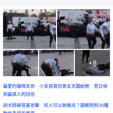
+
8
最愛的貓咪去世 小女孩寫信寄去天國給牠 翌日收
到最感人的回信
訓犬師被哥基攻擊 咬人可以無徵兆？圖解狗狗30種