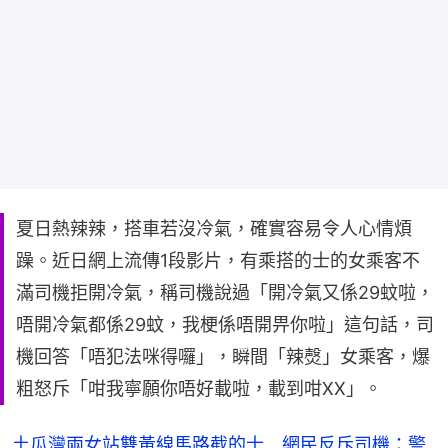
夏日熱辣辣，搭車若沒冷氣，確實容易令人心情煩
躁。近日網上流傳1段影片，有乘搭的士的女乘客不
滿司機拒開冷氣，稱司機說過「開冷氣又係29蚊啦，
唔開冷氣都係29蚊，我梗係唔開畀你啦」這句話，司
機回答「唔犯法咪得囉」，瞬間「辣㷫」女乘客，爆
粗怒斥「咁我寧願你唔好載啦，載到咁XX」。
土瓜灣兩女站雙黃線馬路截的士 網民反斥司機：警