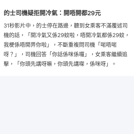
的士司機疑拒開冷氣：開唔開都29元
31秒影片中，的士停在路邊，聽到女乘客不滿覆述司
機的話，「開冷氣又係29蚊啦，唔開冷氣都係29蚊，
我梗係唔開畀你啦」，不斷重複問司機「啱唔啱
呀？」，司機回答「你話係咪係囉」，女乘客繼續追
擊，「你頭先講呀嘛，你頭先講㗎，係咪呀」。