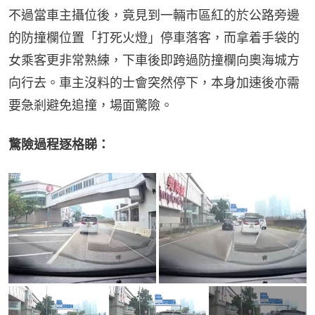
不過當車主攝位後，竟見到一輛市區紅的於公路旁邊
的防撞欄位置「打死火燈」停車落客，而拿着手袋的
女乘客更非常熟練，下車後即跨過防撞欄向奧海城方
向行去。車主沒料的士會突然停下，本身加速後亦需
要急剎避免追撞，場面驚險。
驚險過程逐格睇：