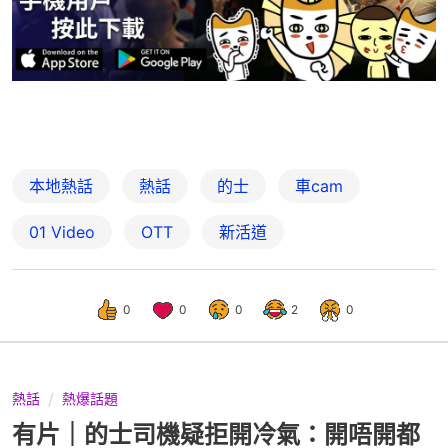
本地熱話
熱話
的士
車cam
01 Video
OTT
新活道
0
0
0
2
0
熱話
熱爆話題
有片｜的士司機疑拒開冷氣：開唔開都