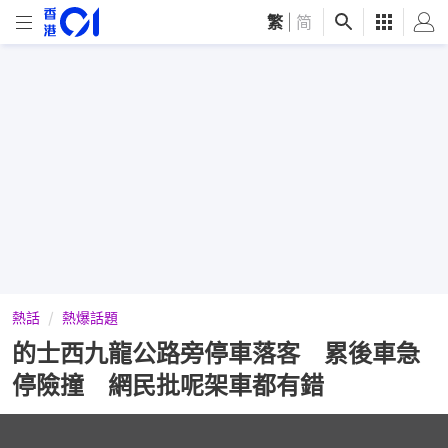
繁
|
简
熱話
熱爆話題
的士西九龍公路旁停車落客 累後車急
停險撞 網民批呢架車都有錯