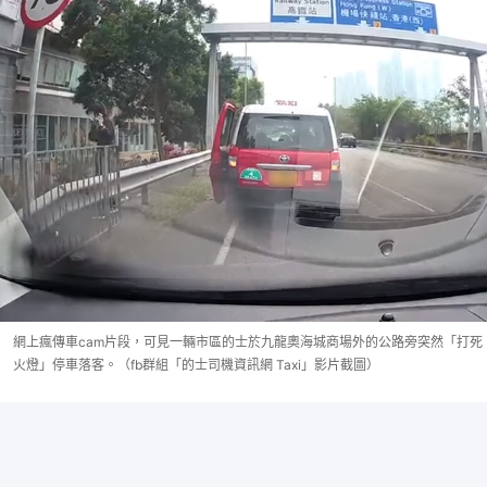
網上瘋傳車cam片段，可見一輛市區的士於九龍奧海城商場外的公路旁突然「打死
火燈」停車落客。（fb群組「的士司機資訊網 Taxi」影片截圖）