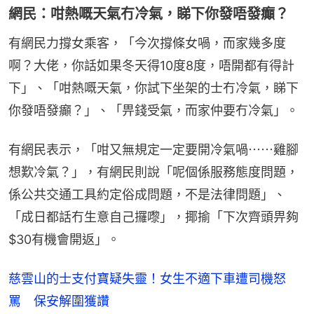
網民：咁熱嘅天氣冇冷氣，睇下你發唔發癲？
有網民力撐女乘客，「今次撐條女喎，而家幾多度
啊？大佬，你話如果冬天得10度8度，唔開都有得計
下」、「咁熱嘅天氣，你試下坐架的士冇冷氣，睇下
你發唔發癲？」、「畀錢受氣，而家仲要冇冷氣」。
有網民表示，「咁又無規定一定要開冷氣喎⋯⋯雞腳
想歎冷氣？」，有網民則說「呢個係服務態度問題，
係公共交通工具約定俗成問題，不是法律問題」、
「成日都話冇生意自己攞嚟」，揶揄「下次齊頭畀夠
$30有機會開返」。
慈雲山的士支付寶疑失靈！女生不適下車遭司機怒
罵 保安解圍獲讚