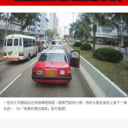
一名的士司機疑似在等候轉燈期間，開車門就地小便，而的士駛走後地上留下一灘
水迹。（fb「馬路的事討論區」影片截圖）