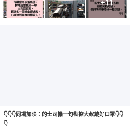
+
11
👇👇👇同場加映：的士司機一句勸掂大叔戴好口罩👇👇
👇