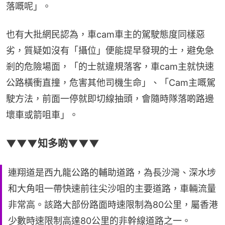
落嘅呢」。
也有大批網民認為，車cam車主的駕駛態度同樣惡
劣，質疑如沒有「攝位」便能提早發現的士，避免急
剎的危險場面，「的士就違規落客，車cam主就快速
公路橫衝直撞，危害其他司機生命」、「Cam主嘅駕
駛方法，前面一停就即切線抽頭，會隨時隊落啲路邊
壞車或箭咀車」。
▼▼▼知多啲▼▼▼
連翔道是西九龍公路的輔助道路，為長沙灣、深水埗
和大角咀一帶快速前往尖沙咀的主要道路，車輛流量
非常高。該路大部份路面時速限制為80公里，屬香港
少數時速限制高達80公里的非幹線道路之一。