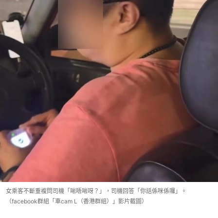
女乘客不斷重複問司機「啱唔啱呀？」，司機回答「你話係咪係囉」。
（facebook群組「車cam L（香港群組）」影片截圖）