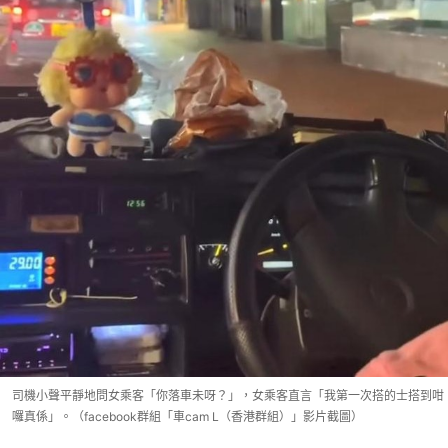
司機小聲平靜地問女乘客「你落車未呀？」，女乘客直言「我第一次搭的士搭到咁
囉真係」。（facebook群組「車cam L（香港群組）」影片截圖）