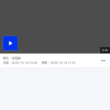
播
放
0:40
總
影
共
片
時
撰文：
安祖娜
間
出版：
2020-12-14 13:30
更新：
2020-12-14 17:10