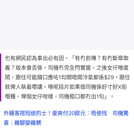
也有網民認為事出必有因，「有冇前傳？有冇斷章取
義？版本會否係，司機冇完全閂實窗，之後女仔喺度
鬧，跟住可能隨口應咗1句開唔開冷氣都係$29，跟住
就俾人執着嚟講。喺呢段片如果個司機係好寸好X街
嗰種，俾個女仔咁樣，司機粗口都冇出1句」。
外籍客搭短途的士！豪爽付20歐元：唔使找 司機驚
喜：雞腳變雞髀