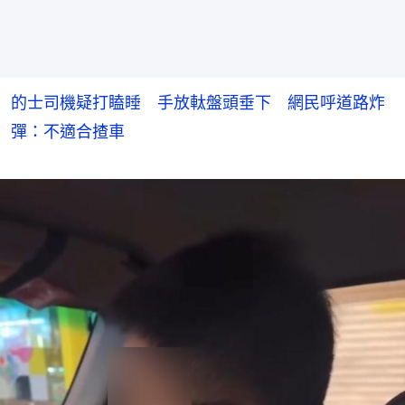
的士司機疑打瞌睡 手放軚盤頭垂下 網民呼道路炸
彈：不適合揸車