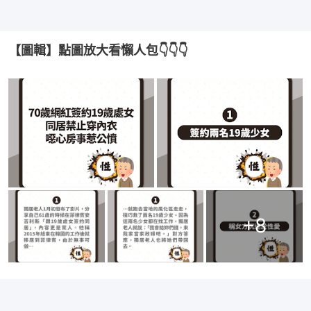
【圖輯】點圖放大看懶人包👇👇👇
+
8