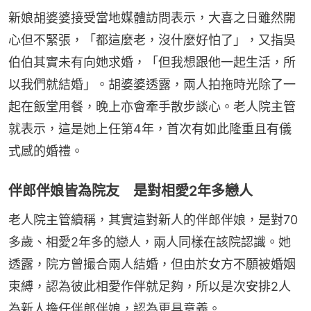
新娘胡婆婆接受當地媒體訪問表示，大喜之日雖然開
心但不緊張，「都這麼老，沒什麼好怕了」，又指吳
伯伯其實未有向她求婚，「但我想跟他一起生活，所
以我們就結婚」。胡婆婆透露，兩人拍拖時光除了一
起在飯堂用餐，晚上亦會牽手散步談心。老人院主管
就表示，這是她上任第4年，首次有如此隆重且有儀
式感的婚禮。
伴郎伴娘皆為院友 是對相愛2年多戀人
老人院主管續稱，其實這對新人的伴郎伴娘，是對70
多歲、相愛2年多的戀人，兩人同樣在該院認識。她
透露，院方曾撮合兩人結婚，但由於女方不願被婚姻
束縛，認為彼此相愛作伴就足夠，所以是次安排2人
為新人擔任伴郎伴娘，認為更具意義。