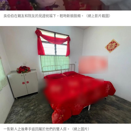
吳伯伯在親友和院友的見證祝福下，輕吻新娘臉頰。（網上影片截圖）
一對新人之後牽手返回屬於他們的雙人房。（網上圖片）