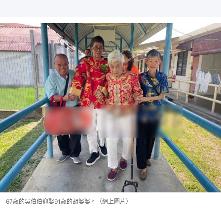
67歲的吳伯伯迎娶91歲的胡婆婆。（網上圖片）