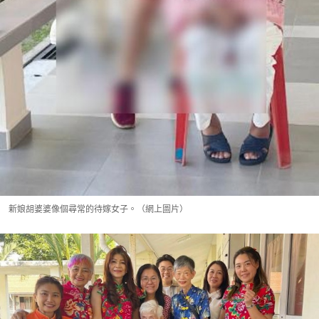
新娘胡婆婆像個尋常的待嫁女子。（網上圖片）