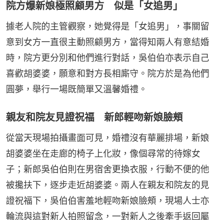
院方爆新娘極照顧男方 似是「女追男」
據老人院的主管觀察，她覺得是「女追男」，事關留
意到女方一直很主動照顧男方，當得知兩人有意結婚
時，院方更分別和他們進行對話，吳伯伯亦表示自己
喜歡胡婆婆，願意和對方長相廝守。院方於是為他們
圓夢，舉行一場既簡單又溫馨婚禮。
親友和院友見證祝福 新郎輕吻新娘臉頰
從當天現場拍攝畫面可見，婚禮沒有華麗排場，新娘
胡婆婆坐在走廊的椅子上化妝，像個尋常的待嫁女
子；新郎吳伯伯則在男宿舍更換衣服，行動不便的他
被攙扶下，逐步走近胡婆婆。兩人在親友和院友的見
證祝福下，吳伯伯害羞地輕吻新娘臉頰，現場人士亦
輪流與這對新人拍照留念，一對新人之後牽手返回屬