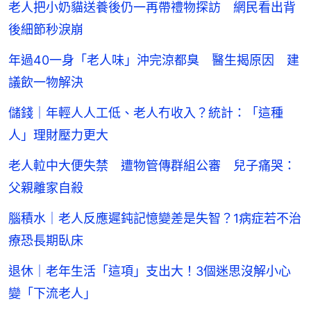
老人把小奶貓送養後仍一再帶禮物探訪 網民看出背
後細節秒淚崩
年過40一身「老人味」沖完涼都臭 醫生揭原因 建
議飲一物解決
儲錢｜年輕人人工低、老人冇收入？統計：「這種
人」理財壓力更大
老人𨋢中大便失禁 遭物管傳群組公審 兒子痛哭：
父親離家自殺
腦積水｜老人反應遲鈍記憶變差是失智？1病症若不治
療恐長期臥床
退休｜老年生活「這項」支出大！3個迷思沒解小心
變「下流老人」