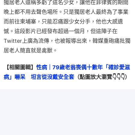
獨居老人還稱多虧了這名少女，讓他在菲律賓的期間
晚上都不用去聲色場所。只是獨居老人最終為了事業
而前往柬埔寨，只能忍痛跟少女分手，他也大感遺
憾。這段影片已經發布超過一個月，但這陣子在
Twitter上廣為流傳，也被報導出來，韓媒重砲痛批獨
居老人簡直就是禽獸。
【相關圖輯】
性病｜79歲老翁喪偶十數年「確診愛滋
病」嚇呆　坦言從沒戴安全套
（點圖放大瀏覽👇👇👇）