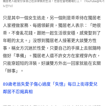
獨居老人經常分享自己在菲律賓的生活，也曾在當地賭場打工。（YouTube@독거
노인TV）
只是其中一個女生逃走，另一個則是乖乖待在獨居老
人家裡做家務、每週領薪資，獨居老人表示：「她很
乖，不會亂花錢，跟她一起生活很安穩，感覺娶到了
年輕的太太。」沒想到獨居老人接著更大談雙方性
事，稱女方沉迷於性愛，只要自己的手摸上去就隨時
做好「準備」。獨居老人還不許女方在家裡穿內衣，
只能穿超短的洋裝，好讓雙方外出一回家就能在玄關
「辦事」。
89歲老翁失愛子傷心過度「失憶」每日上街尋愛兒
鄰居不忍揭真相