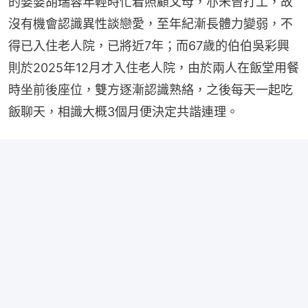
的婆婆胡瑞蓉年輕時忙着照顧父母，亦未曾打工，故
沒有機會認識異性談戀愛，至年紀漸長體力變弱，不
得已入住老人院，已將近7年；而67歲的伯伯吳彩興
則於2025年12月才入住老人院，由於兩人在飯堂用餐
時坐前後座位，雙方逐漸認識熟絡，之後每天一起吃
飯聊天，相識大概3個月便決定共諧連理。