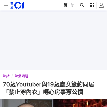
繁
|
简
熱話
熱爆話題
70歲Youtuber與19歲處女簽約同居
「禁止穿內衣」噁心房事惹公憤