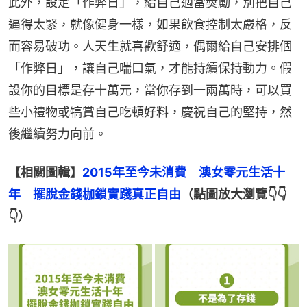
此外，設定「作弊日」，給自己適當獎勵，別把自己
逼得太緊，就像健身一樣，如果飲食控制太嚴格，反
而容易破功。人天生就喜歡舒適，偶爾給自己安排個
「作弊日」，讓自己喘口氣，才能持續保持動力。假
設你的目標是存十萬元，當你存到一兩萬時，可以買
些小禮物或犒賞自己吃頓好料，慶祝自己的堅持，然
後繼續努力向前。
【相關圖輯】
2015年至今未消費　澳女零元生活十
年　擺脫金錢枷鎖實踐真正自由
（點圖放大瀏覽👇👇
👇）