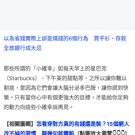
以為省錢實際上卻是燒錢的6個行為 買平衫、存款
全放銀行成大忌
那些所謂的「小確幸」如每天早上的星巴克
（Starbucks）、下午茶的甜點等，之所以讓你難以
割捨，是因為它們會讓大腦分泌多巴胺，讓你感到快
樂。只有當你心中有個更強大的目標，才能給你足夠
的動力向這些小確幸說再見。
【相關圖輯】
怎看穿對方真的有錢還是裝？15個窮人
改不掉的習慣　聊幾句就露餡
（點圖放大瀏覽👇👇👇）