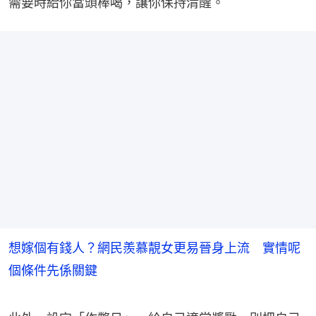
需要時給你當頭棒喝，讓你保持清醒。
想嫁個有錢人？網民羨慕靚女更易晉身上流 實情呢
個條件先係關鍵