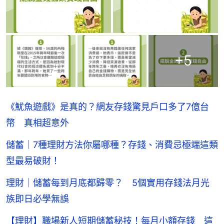
+
5
《魷魚遊戲》是真的？網友存錢驚見戶口多了7億台
幣 真相超意外
儲蓄｜7種理財方法你屬哪種？存錢、消費忌極端這類
型最易破財！
理財｜儲蓄每到月底都歸零？ 5個實用存錢法月光
族即日必學無誤
【理財】職場新人短期儲蓄秘技！每月小額存錢 這