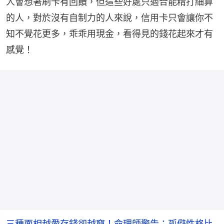
人會想著刷卡有回饋，但這些好處只適合能精打細算
的人，對於沒有自制力的人來說，信用卡只會讓你不
知不覺花更多，乖乖用現金，看得見的錢花起來才有
感覺！
三種面相越愛存錢卻越窮！命理師警告：孤僻性格比