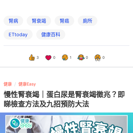
腎病
腎衰竭
腎癌
廁所
ETtoday
健康百科
3
0
1
0
0
健康
健康Easy
慢性腎衰竭｜蛋白尿是腎衰竭徵兆？即
睇檢查方法及九招預防大法