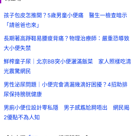
孩子包皮怎推開？5歲男童小便痛 醫生一檢查暗示
「請爸爸也來」
長期著高踭鞋易腰痠背痛？物理治療師：嚴重恐導致
大小便失禁
鮮榨童子尿｜北京BB突小便灑滿飯菜 家人照樣吃清
光震驚網民
男性泌尿問題｜小便完會滴漏幾滴好困擾？4招助排
尿保持膀胱健康
男廁小便位設計零私隱 男子感尷尬屙唔出 網民揭
2優點不為人知