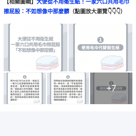
【相關圖輯】
大便從不用衛生紙！一家六口共用毛巾
擦屁股：不如想像中那麼髒
（點圖放大瀏覽👇👇👇）
+
7