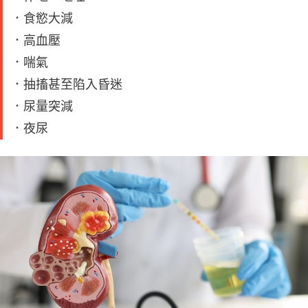
．食慾大減
．高血壓
．喘氣
．抽搐甚至陷入昏迷
．尿量突減
．夜尿