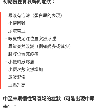
初期慢性腎衰竭的症狀：
．尿液有泡沫（蛋白尿的表現）
．小便困難
．尿液帶血
．眼皮或足踝位置突然浮腫
．尿量突然改變（例如變多或減少）
．腰腹位置感疼痛
．小便時感疼痛
．小便次數突然增加
．尿液混濁
．血壓升高
中至末期慢性腎衰竭的症狀（可能出現中尿
毒）：