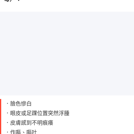
．臉色慘白
．眼皮或足踝位置突然浮腫
．皮膚感到不明痕癢
．作嘔、嘔吐