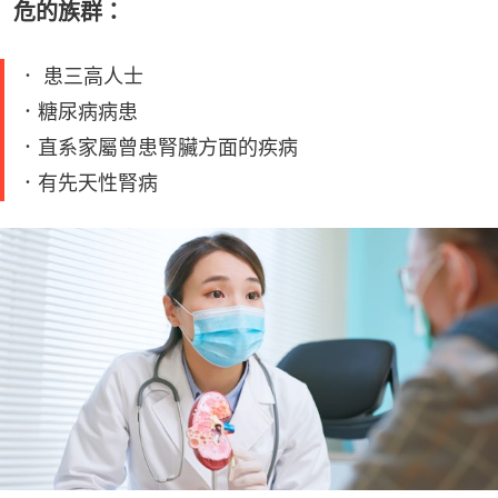
危的族群：
． 患三高人士
．糖尿病病患
．直系家屬曾患腎臟方面的疾病
．有先天性腎病