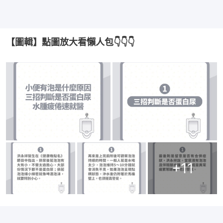
【圖輯】點圖放大看懶人包👇👇👇
+
11