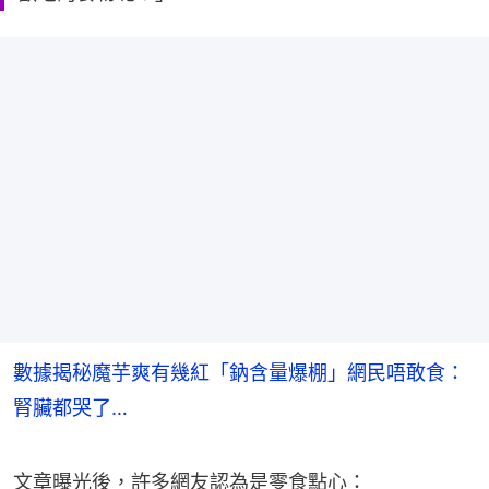
數據揭秘魔芋爽有幾紅「鈉含量爆棚」網民唔敢食：
腎臟都哭了…
文章曝光後，許多網友認為是零食點心：