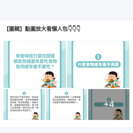
【圖輯】點圖放大看懶人包👇👇👇
+
4