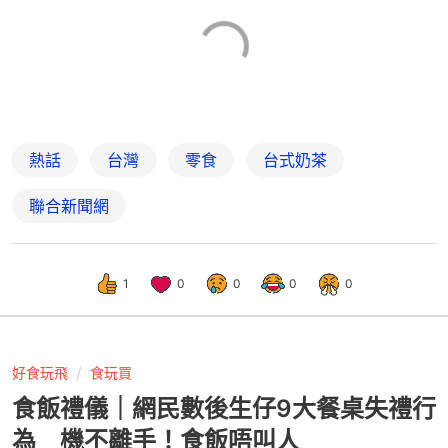
熱話
台灣
零食
台式奶茶
聯合新聞網
1
0
0
0
0
好食玩飛
食玩買
食飯禮儀｜網民數後生仔9大餐桌失禮行
為 機不離手！食飯唔叫人