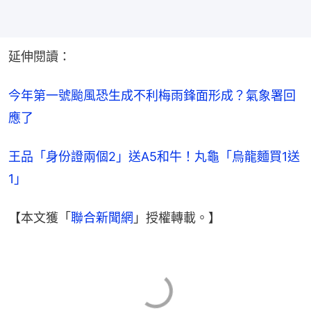
延伸閱讀：
今年第一號颱風恐生成不利梅雨鋒面形成？氣象署回
應了
王品「身份證兩個2」送A5和牛！丸龜「烏龍麵買1送
1」
【本文獲「
聯合新聞網
」授權轉載。】