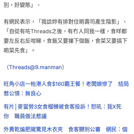
別，好變態」、
有網民表示，「我諗妳有排對住啲壽司產生陰影」、
「自從有咗Threads之後，有冇人同我一樣，食咩都
要左反右反咁睇，食飯又要摷下個飯，食菜又要搞下
啲菜先食」。
（
Threads@9.manman
）
旺角小店一枱港人食$160霸王餐！老闆娘慘了 結局
惹公憤：無良心
有片│麥當勞3女食榴槤被食客投訴！怒吼：我X死
你 職員做法惹議
外賣乾煸肥腸驚見木衣夾 食客嬲到公審 網民：個