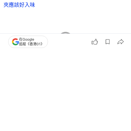
夾應該好入味
在Google
追蹤《香港01》
熱話
本地熱話
壽司郎
食物安全
荃灣
荃灣美食
3
0
0
3
3