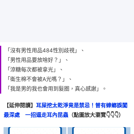
「沒有男性用品484性別歧視」、
「男性用品要放啥好？」、
「涼糖每次都被拿光」、
「衛生棉不會被A光嗎？」、
「我是男的我也會用到髮圈，真心感謝」。
【延伸閱讀】
耳屎挖太乾淨竟是禁忌！曾有蟑螂誤闖
最深處　一招逼走耳內昆蟲
（點圖放大瀏覽👇👇👇）