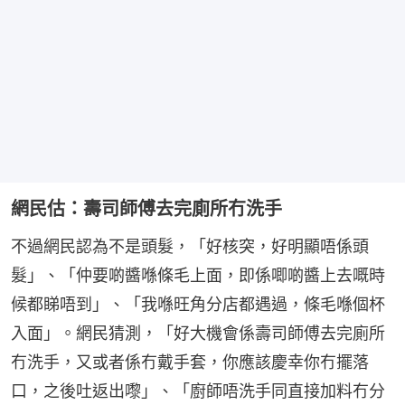
網民估：壽司師傅去完廁所冇洗手
不過網民認為不是頭髮，「好核突，好明顯唔係頭
髮」、「仲要啲醬喺條毛上面，即係唧啲醬上去嘅時
候都睇唔到」、「我喺旺角分店都遇過，條毛喺個杯
入面」。網民猜測，「好大機會係壽司師傅去完廁所
冇洗手，又或者係冇戴手套，你應該慶幸你冇擺落
口，之後吐返出嚟」、「廚師唔洗手同直接加料冇分