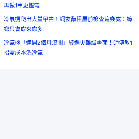
再做1事更慳電
冷氣機爬出大量曱甴！網友籲租屋前檢查這幾處：蟑
螂只會愈來愈多
冷氣機「連開2個月沒關」終遇災難級畫面！師傅教1
招零成本洗冷氣