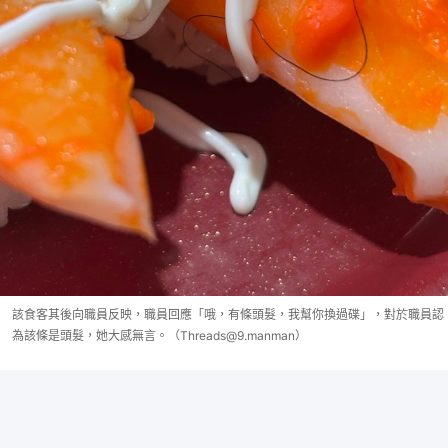
該食客其後向職員反映，職員回應「哦，有條頭髮，我幫你換過碟」，對於職員認
為該條是頭髮，她大感無言。（Threads@9.manman）