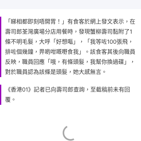
「睇相都即刻唔開胃！」有食客於網上發文表示，在
壽司郎荃灣廣場分店用餐時，發現蟹柳壽司黏附了1
條不明毛髮，大呼「好想嘔」，「我等咗100張飛，
排咗個幾鐘，畀啲咁嘅嘢食我」。該食客其後向職員
反映，職員回應「哦，有條頭髮，我幫你換過碟」，
對於職員認為該條是頭髮，她大感無言。
《香港01》記者已向壽司郎查詢，至截稿前未有回
覆。