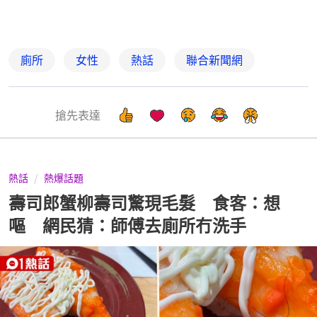
廁所
女性
熱話
聯合新聞網
搶先表達
熱話
熱爆話題
壽司郎蟹柳壽司驚現毛髮 食客：想
嘔 網民猜：師傅去廁所冇洗手