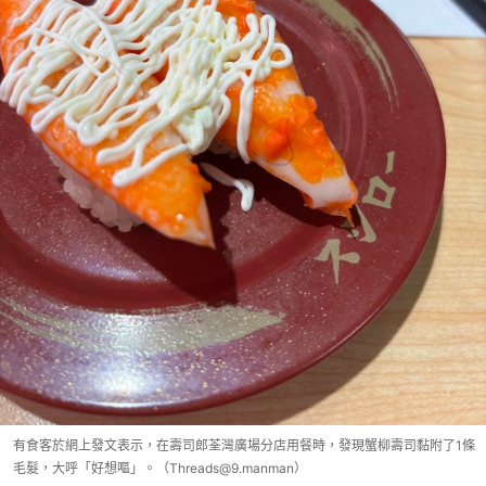
有食客於網上發文表示，在壽司郎荃灣廣場分店用餐時，發現蟹柳壽司黏附了1條
毛髮，大呼「好想嘔」。（Threads@9.manman）