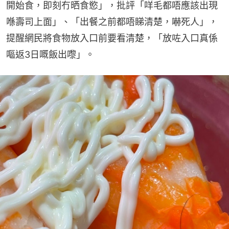
開始食，即刻冇晒食慾」，批評「咩毛都唔應該出現
喺壽司上面」、「出餐之前都唔睇清楚，嚇死人」，
提醒網民將食物放入口前要看清楚，「放咗入口真係
嘔返3日嘅飯出嚟」。