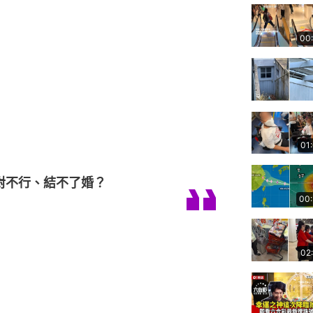
00
01
對不行、結不了婚？
00
02