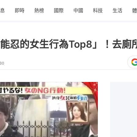
息
即時
熱榜
國際
中國
科技
生活
體
能忍的女生行為Top8」！去廁
:30