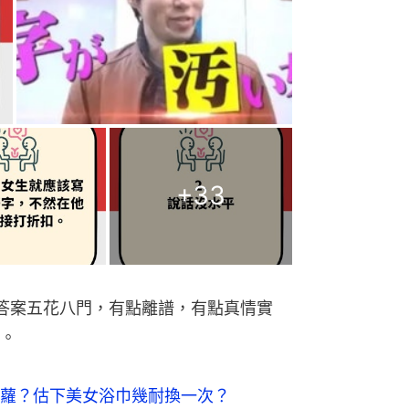
+
33
答案五花八門，有點離譜，有點真情實
。
蘿？估下美女浴巾幾耐換一次？