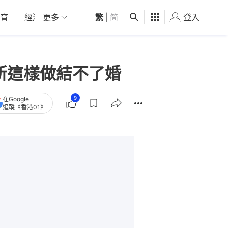
育
經濟
更多
01深圳
繁
觀點
|
简
健康
好食玩飛
登入
女
所這樣做結不了婚
9
在Google
追蹤《香港01》