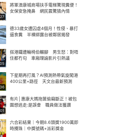
將軍澳康城商場扶手電梯驚現糞便！
女保安急掩鼻 網民震驚猜內情
:27
德33歲女遭囚虐4個月！性侵、暴打
逼食糞 半裸綁露台被鄰居揭發
搭港鐵遭輪椅伯輾腳 男生怒：對唔
住都冇句 車廂理論影片引熱議
:05
下星期再打風？AI預測熱帶氣旋闖港
400公里+路徑 天文台最新預測
:36
有片│惠康大媽拖篋偷竊斷正！被包
圍想逃走:是誤會 職員做法獲讚
:01
六合彩結果｜今期8.6頭獎1900萬即
時攪珠｜中獎號碼+派彩獎金