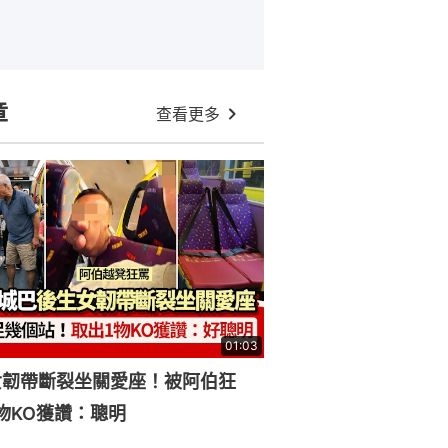
章
查看更多
01:03
女韌帶斷裂坐關愛座！被阿伯狂
物KO獲讚：聰明