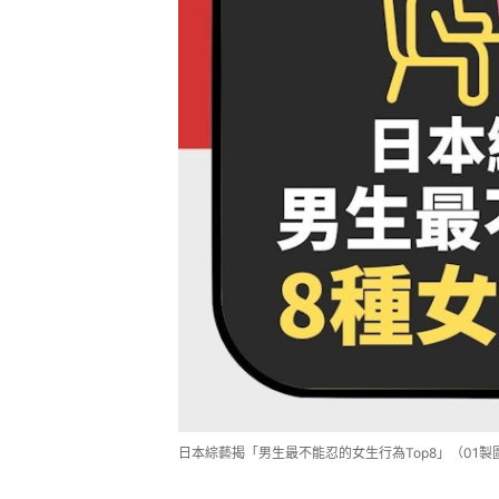
日本綜藝揭「男生最不能忍的女生行為Top8」（01製