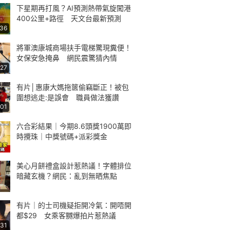
下星期再打風？AI預測熱帶氣旋闖港
400公里+路徑 天文台最新預測
:36
將軍澳康城商場扶手電梯驚現糞便！
女保安急掩鼻 網民震驚猜內情
:27
有片│惠康大媽拖篋偷竊斷正！被包
圍想逃走:是誤會 職員做法獲讚
:01
六合彩結果｜今期8.6頭獎1900萬即
時攪珠｜中獎號碼+派彩獎金
美心月餅禮盒設計惹熱議！字體排位
暗藏玄機？網民：亂到無晒焦點
有片｜的士司機疑拒開冷氣：開唔開
都$29 女乘客嬲爆拍片惹熱議
:31