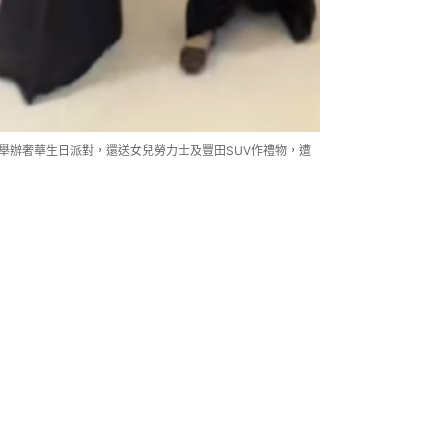
兒舉辦奢華生日派對，還送女兒勞力士及豐田SUV作禮物，遭