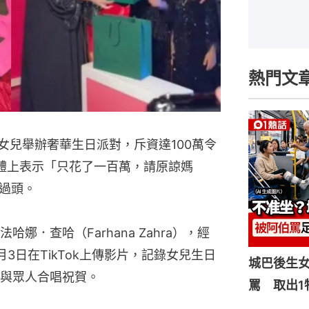
熱門文
女兒舉辦奢華生日派對，斥資達100萬令
媒體上表示「只花了一百萬，請原諒媽
過頭。
娜．查哈（Farhana Zahra），經
3日在TikTok上傳影片，記錄女兒生日
城巴後生
與眾人合唱祝賀。
罵 取出1