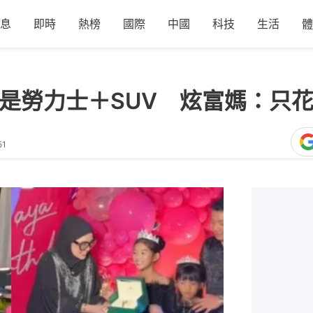
息
即時
熱榜
國際
中國
科技
生活
體
竟是勞力士＋SUV 炫富媽：只花
51