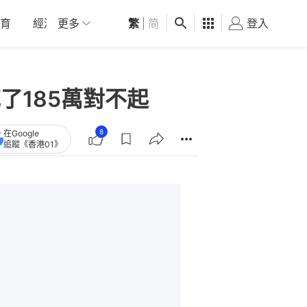
育
經濟
更多
01深圳
繁
觀點
|
简
健康
好食玩飛
登入
女
了185萬對不起
8
在Google
追蹤《香港01》