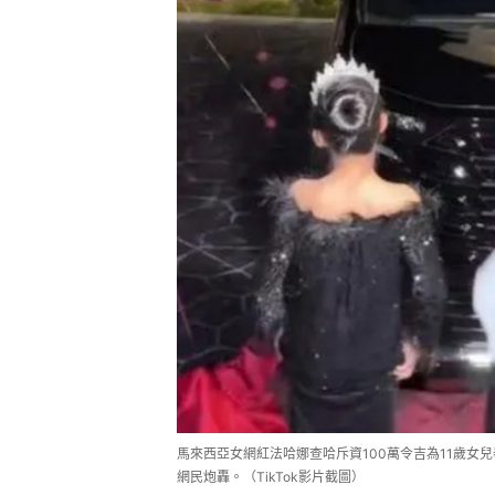
馬來西亞女網紅法哈娜查哈斥資100萬令吉為11歲女
網民炮轟。（TikTok影片截圖）