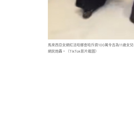
馬來西亞女網紅法哈娜查哈斥資100萬令吉為11歲女
網民炮轟。（TikTok影片截圖）