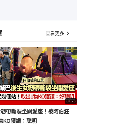
章
查看更多
01:25
女韌帶斷裂坐關愛座！被阿伯狂
物KO獲讚：聰明