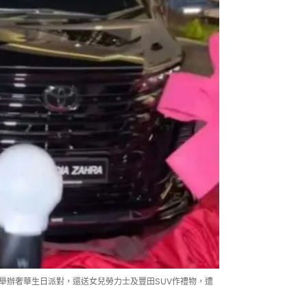
兒舉辦奢華生日派對，還送女兒勞力士及豐田SUV作禮物，遭