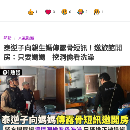
11
0
0
2
1
熱話
人氣話題
泰逆子向親生媽傳露骨短訊！邀旅館開
房：只要媽媽 挖洞偷看洗澡