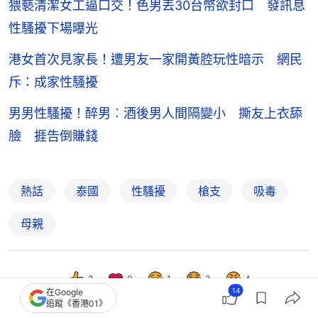
猥褻清潔女工逼口交！色男丟30台幣欲封口 發訊息
性騷擾下場曝光
港女首次見家長！遭男友一家開黃腔玩性暗示 網民
斥：成家性騷擾
男男性騷擾！醉男︰酒後男人間隔變小 撕友上衣舔
臉 捱告倒賺錢
熱話
泰國
性騷擾
槍支
吸毒
母親
2
0
1
3
4
14
在Google
追蹤《香港01》