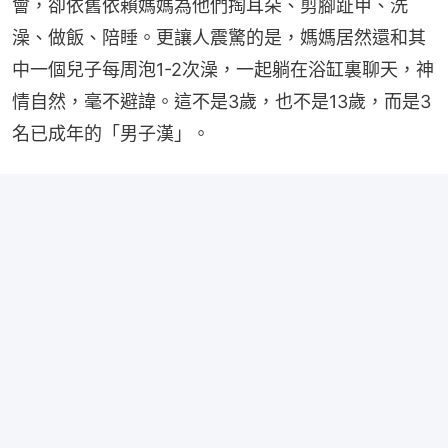
會，卻依舊依賴媽媽為他們掏耳朵、剪腳趾甲、洗
澡、做飯、陪睡。更讓人震驚的是，媽媽居然還和其
中一個兒子每周泡1-2次澡，一起躺在浴缸裏聊天，神
情自然，毫不避諱。這不是3歲，也不是13歲，而是3
名已成年的「男子漢」。