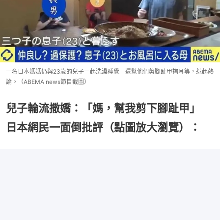
一名日本媽媽仍與23歲的兒子一起洗澡睡覺 還幫他們剪腳趾甲掏耳等，惹起熱
論。（ABEMA news節目截圖）
兒子輪流撒嬌：「媽，幫我剪下腳趾甲」
日本網民一面倒批評（點圖放大瀏覽）：