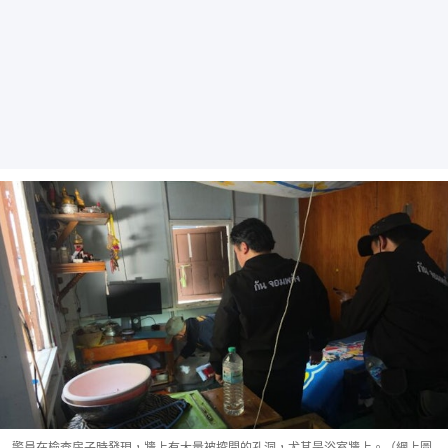
警員在檢查房子時發現，牆上有大量被挖開的孔洞，尤其是浴室牆上。（網上圖