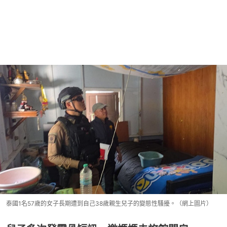
泰國1名57歲的女子長期遭到自己38歲親生兒子的變態性騷擾。（網上圖片）