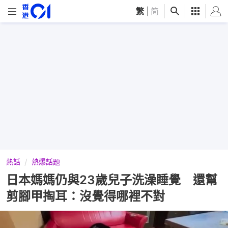
繁
|
简
熱話
熱爆話題
日本媽媽仍與23歲兒子洗澡睡覺 還幫
剪腳甲掏耳：沒覺得哪裡不對