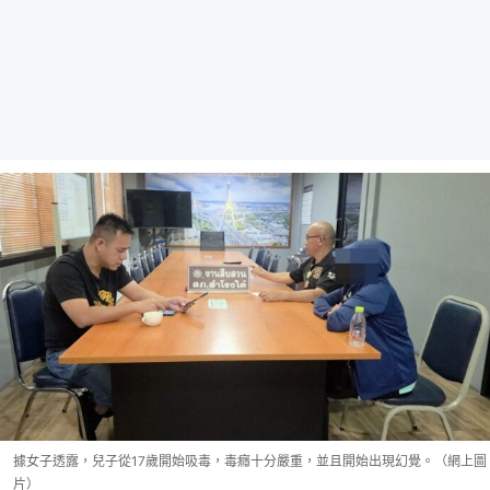
據女子透露，兒子從17歲開始吸毒，毒癮十分嚴重，並且開始出現幻覺。（網上圖
片）