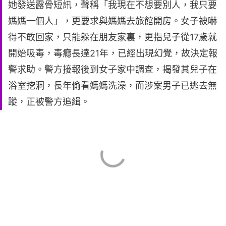
她發送露骨短訊，聲稱「我現在不想要別人，我只要
媽媽一個人」，更要求與媽媽去旅館開房。女子被嚇
得不敢回家，只能躲在朋友家裏，更指兒子從17歲就
開始吸毒，毒癮長達21年，已經出現幻覺，故決定報
警求助。警方接報後到女子家中調查，揭發其兒子在
浴室挖洞，長年偷看媽媽洗澡，而涉案男子已逃去無
蹤，正被警方追緝。