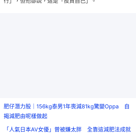
行」，但他卻說，這是「投資自己」。
肥仔潛力股｜156kg泰男1年喪減81kg驚變Oppa 自
揭減肥由呢樣做起
「人氣日本AV女優」曾被嫌太胖 全靠這減肥法成就