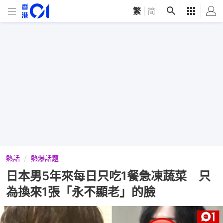
繁
|
简
熱話
熱爆話題
日本男5年來每日只吃1餐急凍蔬菜 只
為換來1張「永不顯老」的臉