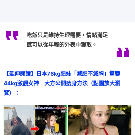
吃飯只是維持生理需要，情緒滿足
感可以從年輕的外表中獲取。
【延伸閱讀】日本76kg肥妹「減肥不減胸」驚變
44kg激靚女神　大方公開瘦身方法（點圖放大瀏
覽）：