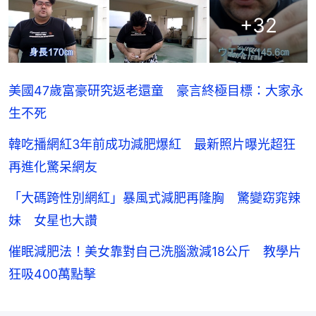
+
32
美國47歲富豪研究返老還童 豪言終極目標：大家永
生不死
韓吃播網紅3年前成功減肥爆紅 最新照片曝光超狂
再進化驚呆網友
「大碼跨性別網紅」暴風式減肥再隆胸 驚變窈窕辣
妹 女星也大讚
催眠減肥法！美女靠對自己洗腦激減18公斤 教學片
狂吸400萬點擊