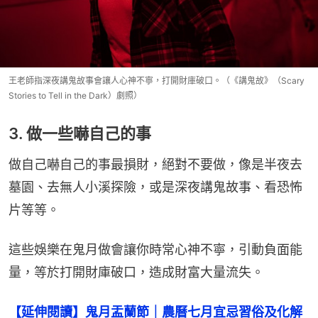
王老師指深夜講鬼故事會讓人心神不寧，打開財庫破口。（《講鬼故》（Scary
Stories to Tell in the Dark）劇照）
3. 做一些嚇自己的事
做自己嚇自己的事最損財，絕對不要做，像是半夜去
墓園、去無人小溪探險，或是深夜講鬼故事、看恐怖
片等等。
這些娛樂在鬼月做會讓你時常心神不寧，引動負面能
量，等於打開財庫破口，造成財富大量流失。
【延伸閱讀】鬼月盂蘭節｜農曆七月宜忌習俗及化解