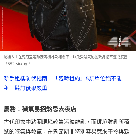
屬猴人士在鬼月宜遠離茂密樹林及榕樹下，以免受陰氣影響致身體不適或感冒。
（IG@_kisang_）
新手租樓防伏指南｜「臨時租約」5類單位絕不能
租 撻訂後果嚴重
屬豬：穢氣易招煞忌去夜店
古代印象中豬圈環境較為污穢雜亂，而環境髒亂所積
聚的晦氣與煞氣，在鬼節期間特別容易惹來干擾與雜