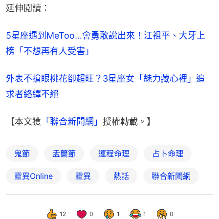
延伸閱讀：
5星座遇到MeToo…會勇敢說出來！江祖平、大牙上
榜「不想再有人受害」
外表不搶眼桃花卻超旺？3星座女「魅力藏心裡」追
求者絡繹不絕
【本文獲
「聯合新聞網」
授權轉載。】
鬼節
盂蘭節
運程命理
占卜命理
靈異Online
靈異
熱話
聯合新聞網
12
0
1
1
0