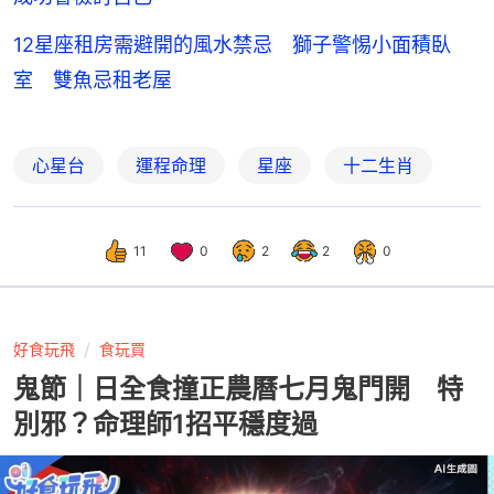
12星座租房需避開的風水禁忌 獅子警惕小面積臥
室 雙魚忌租老屋
心星台
運程命理
星座
十二生肖
11
0
2
2
0
好食玩飛
食玩買
鬼節｜日全食撞正農曆七月鬼門開 特
別邪？命理師1招平穩度過