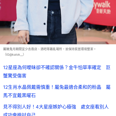
屬豬鬼月期間宜少去夜店、酒吧等雜亂場所，並保持家居環境整潔。
（IG@kalok__）
12星座為何曖昧卻不確認關係？金牛怕草率確定 巨
蟹驚受傷害
12生肖水晶佩戴需慎重！屬兔最適合柔和的粉晶 屬
馬不宜戴黑曜石
見不得別人好！4大星座嫉妒心極強 處女座看別人
成功會檢討自己