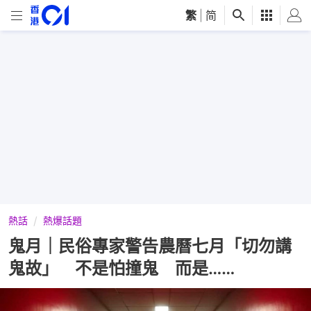
繁
|
简
熱話
熱爆話題
鬼月｜民俗專家警告農曆七月「切勿講
鬼故」 不是怕撞鬼 而是……