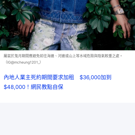
屬鼠於鬼月期間應避免前往海邊、河邊或山上等水域危險與陰氣較重之處。
（IG@mcheung1201_）
內地人業主死約期間要求加租 $36,000加到
$48,000！網民教點自保