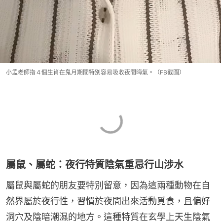
小孟老師指４個生肖在鬼月期間特別容易吸收夜間晦氣。（FB截圖）
屬鼠、屬蛇：夜行特質陰氣重忌行山涉水
屬鼠與屬蛇的朋友要特別留意，因為這兩種動物在自
然界屬於夜行性，習慣於夜間出來活動覓食，且偏好
洞穴及陰暗潮濕的地方。這種特質在玄學上天生陰氣