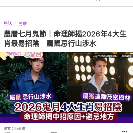
熱話
開罐
農曆七月鬼節｜命理師揭2026年4大生
肖最易招陰 屬鼠忌行山涉水
撰文：
奶茶妹