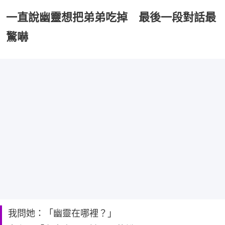
一直說幽靈想把弟弟吃掉 最後一段對話最
驚嚇
我問她：「幽靈在哪裡？」