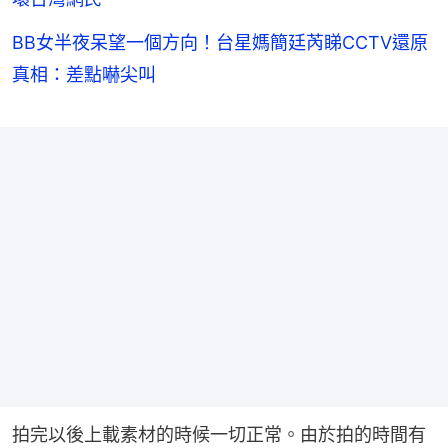
BB女半夜呆望一個方向！台星媽簡廷芮睇CCTV還原
真相：差點嚇尖叫
拍完以後上載素材的時候一切正常。由於拍的時間有