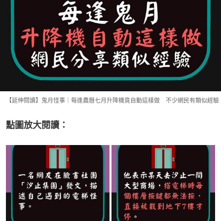
【延伸閱讀】鬼月怪事｜每逢農曆七月升降機竟自動這樣做 不少網民有類似經驗
點圖放大閱讀：