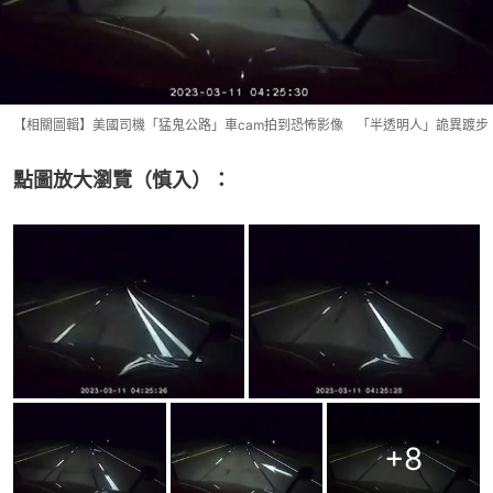
【相關圖輯】美國司機「猛鬼公路」車cam拍到恐怖影像 「半透明人」詭異踱步
點圖放大瀏覽（慎入）：
+
8