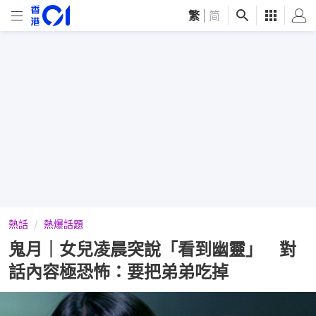
繁
|
简
熱話
熱爆話題
鬼月｜女兒凌晨突說「看到幽靈」 對
話內容極恐怖：要把弟弟吃掉