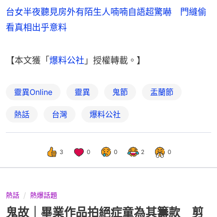
台女半夜聽見房外有陌生人喃喃自語超驚嚇 門縫偷
看真相出乎意料
【本文獲「
爆料公社
」授權轉載。】
靈異Online
靈異
鬼節
盂蘭節
熱話
台灣
爆料公社
3
0
0
2
0
熱話
熱爆話題
鬼故｜畢業作品拍絕症童為其籌款 剪