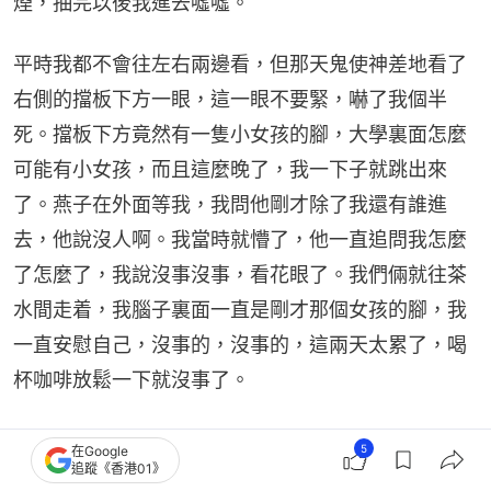
煙，抽完以後我進去噓噓。
平時我都不會往左右兩邊看，但那天鬼使神差地看了
右側的擋板下方一眼，這一眼不要緊，嚇了我個半
死。擋板下方竟然有一隻小女孩的腳，大學裏面怎麼
可能有小女孩，而且這麼晚了，我一下子就跳出來
了。燕子在外面等我，我問他剛才除了我還有誰進
去，他說沒人啊。我當時就懵了，他一直追問我怎麼
了怎麼了，我說沒事沒事，看花眼了。我們倆就往茶
水間走着，我腦子裏面一直是剛才那個女孩的腳，我
一直安慰自己，沒事的，沒事的，這兩天太累了，喝
杯咖啡放鬆一下就沒事了。
走到茶水間，看到水還沒開，我們就等着，這時又來
5
在Google
追蹤《香港01》
了個男同學，看到又來個人，我就不怎麼害怕了。耳