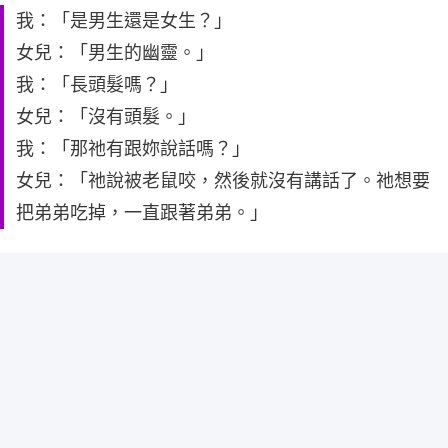
我：「是男生還是女生？」
女兒：「男生的幽靈。」
我：「長頭髮嗎？」
女兒：「沒有頭髮。」
我：「那祂有跟妳說話嗎？」
女兒：「祂說被老鼠咬，然後就沒有講話了。祂想要
把弟弟吃掉，一直跟著弟弟。」