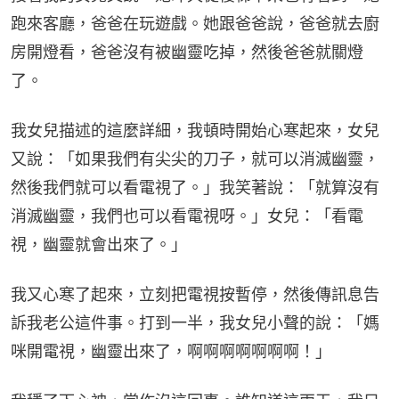
跑來客廳，爸爸在玩遊戲。她跟爸爸說，爸爸就去廚
房開燈看，爸爸沒有被幽靈吃掉，然後爸爸就關燈
了。
我女兒描述的這麼詳細，我頓時開始心寒起來，女兒
又說：「如果我們有尖尖的刀子，就可以消滅幽靈，
然後我們就可以看電視了。」我笑著說：「就算沒有
消滅幽靈，我們也可以看電視呀。」女兒：「看電
視，幽靈就會出來了。」
我又心寒了起來，立刻把電視按暫停，然後傳訊息告
訴我老公這件事。打到一半，我女兒小聲的說：「媽
咪開電視，幽靈出來了，啊啊啊啊啊啊啊！」