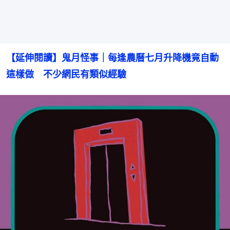
【延伸閱讀】鬼月怪事｜每逢農曆七月升降機竟自動
這樣做　不少網民有類似經驗