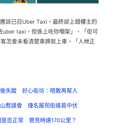
已召Uber Taxi，最終卻上錯樓主的
uber taxi，但係上咗你嗰架」、「佢可
惑乘客怎會未看清楚車牌就上車，「人哋正
）
後失蹤 好心街坊：唔敢再幫人
山惹誤會 撞名屋苑街道易中伏
是否正常 曾見時速170公里？