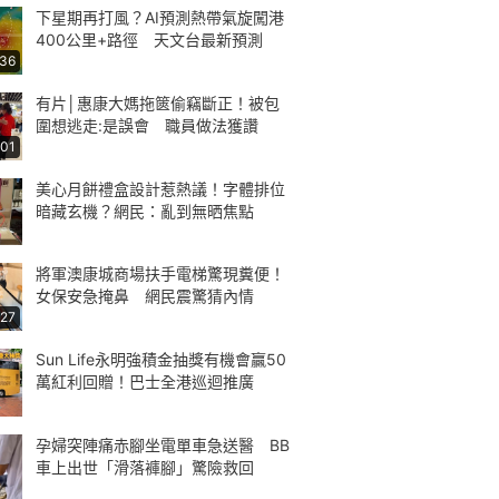
下星期再打風？AI預測熱帶氣旋闖港
400公里+路徑 天文台最新預測
:36
有片│惠康大媽拖篋偷竊斷正！被包
圍想逃走:是誤會 職員做法獲讚
:01
美心月餅禮盒設計惹熱議！字體排位
暗藏玄機？網民：亂到無晒焦點
將軍澳康城商場扶手電梯驚現糞便！
女保安急掩鼻 網民震驚猜內情
:27
Sun Life永明強積金抽獎有機會贏50
萬紅利回贈！巴士全港巡迴推廣
孕婦突陣痛赤腳坐電單車急送醫 BB
車上出世「滑落褲腳」驚險救回