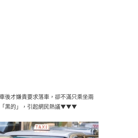
車後才嫌貴要求落車，卻不滿只乘坐兩
「黑的」，引起網民熱議▼▼▼