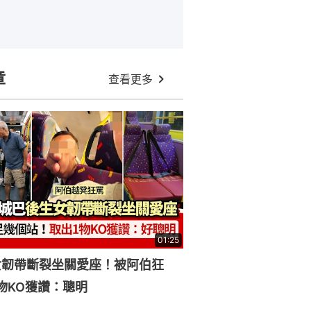
章
查看更多
01:25
女韌帶斷裂坐關愛座！被阿伯狂
物KO獲讚：聰明