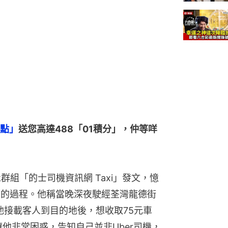
點」
送您高達488「01積分」，仲等咩
ok群組「的士司機資訊網 Taxi」發文，憶
罵的過程。他稱當晚深夜駛經荃灣龍德街
他接載客人到目的地後，想收取75元車
讓他非常困惑，告知自己並非Uber司機，