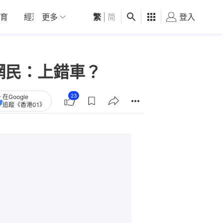
育
經濟
更多
01深圳
繁
觀點
|
简
健康
好食玩飛
登入
女
網民：上錯車？
23
在Google
追蹤《香港01》