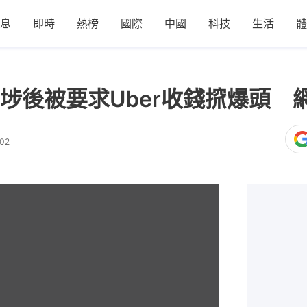
息
即時
熱榜
國際
中國
科技
生活
體
埗後被要求Uber收錢𢱑爆頭 
:02