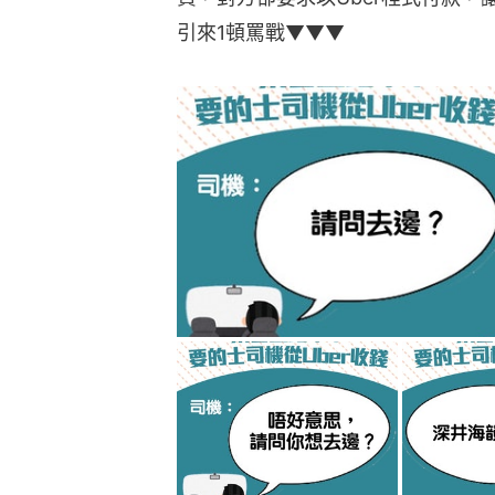
引來1頓罵戰▼▼▼