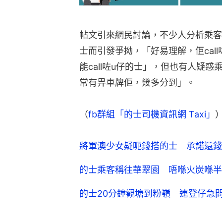
帖文引來網民討論，不少人分析乘客應該
士而引發爭拗，「好易理解，佢call咗
能call咗u仔的士」，但也有人疑
常有畀車牌佢，幾多分到」。
（
fb群組「的士司機資訊網 Taxi」
將軍澳少女疑呃錢搭的士 承諾還錢
的士乘客稱往華翠園 唔喺火炭喺半
的士20分鐘觀塘到粉嶺 連登仔急問