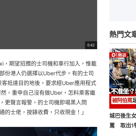
熱門文
0:42
總
共
時
間
 Taxi，期望招攬的士司機和車行加入，惟載
部份港人仍選擇以Uber代步。有的士司
客抵達目的地後，要求經Uber應用程式
愕然，重申自己沒有做Uber，怎料乘客繼
，更聲言報警，的士司機即場黑人問
通的士佬，按錶收費，只收現金！」
城巴後生
罵 取出1