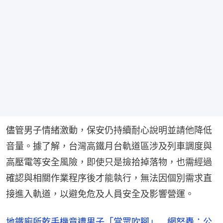
儘管男子情緒激動，保安仍持續耐心說明並請他降低
音量。據了解，台灣高鐵月台軌道區涉及列車調度與
高壓電等安全風險，即使只是撿拾掉落物，也需經過
確認與相關作業程序後才能執行，無法因個別需求直
接進入軌道，以避免危及人員安全及影響營運。
地鐵廁所乾手機竟遭男子「當眾吹腳」 網怒轟：公