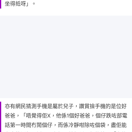
坐得抵呀」。
亦有網民猜測手機是屬於兒子，讚賞撿手機的是位好
爸爸，「唔覺得佢X，他係1個好爸爸，個仔跌咗部電
話第一時間冇鬧個仔，而係冷靜咁除咗個袋，盡佢能