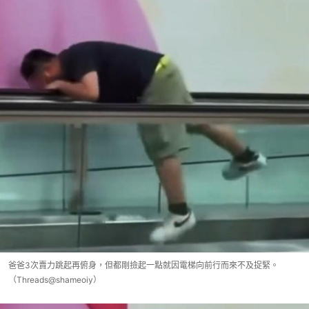
爸爸3次賣力跳起再俯身，但都剛撿起一點就因電梯向前行而來不及捉緊。
（Threads@shameoiy）