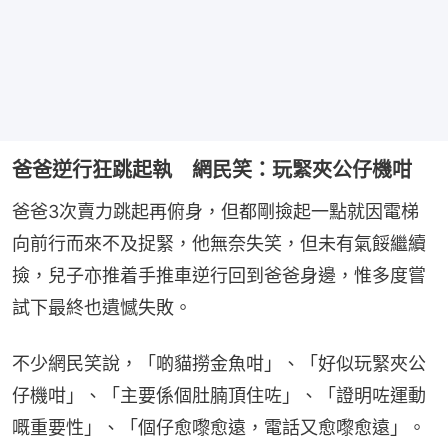
爸爸逆行狂跳起執 網民笑：玩緊夾公仔機咁
爸爸3次賣力跳起再俯身，但都剛撿起一點就因電梯
向前行而來不及捉緊，他無奈失笑，但未有氣餒繼續
撿，兒子亦推着手推車逆行回到爸爸身邊，惟多度嘗
試下最終也遺憾失敗。
不少網民笑說，「啲貓撈金魚咁」、「好似玩緊夾公
仔機咁」、「主要係個肚腩頂住咗」、「證明咗運動
嘅重要性」、「個仔愈嚟愈遠，電話又愈嚟愈遠」。