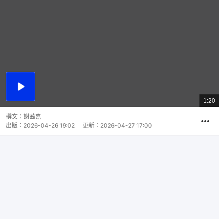
播
放
1:20
總
影
共
片
時
撰文：
謝茜嘉
間
出版：
2026-04-26 19:02
更新：
2026-04-27 17:00