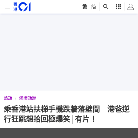
繁
|
简
熱話
熱爆話題
乘香港站扶梯手機跌牆落壁間 港爸逆
行狂跳想拾回極爆笑│有片！