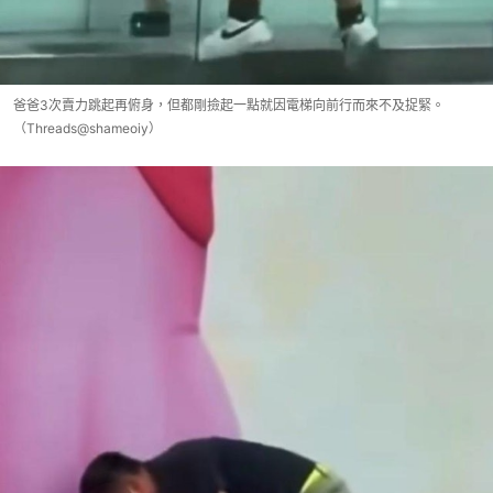
爸爸3次賣力跳起再俯身，但都剛撿起一點就因電梯向前行而來不及捉緊。
（Threads@shameoiy）