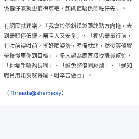
係個仔嘅就更值得尊敬，起碼佢唔係鬧咗仔先」。
有網民就建議，「我會拎個斜孭袋跟終點方向拖，去
到盡頭停低攞，唔阻人又安全」、「梗係盡量行前，
有咁前得咁前，擺好晒姿勢，凖備就緒，然後等條膠
帶慢慢車你到目標」，多人認為應直接找職員幫忙，
「你隻手唔夠長啊」、「避免整傷同壓爛」、「通知
職員用箝夾咪得囉，咁辛苦做乜」。
（
Threads@shameoiy
）