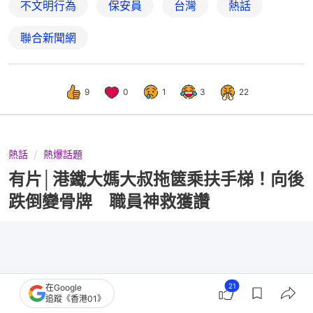
不文明行為
保安員
台灣
熱話
聯合新聞網
9
0
1
3
22
熱話
熱爆話題
有片│港鐵大媽大叔拖篋乘扶手梯！向後
跌倒變骨牌 職員神救獲讚
21
在Google
追蹤《香港01》