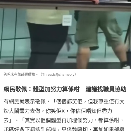
爸爸未有氣餒繼續撿。（Threads@shameoiy）
網民敬佩：體型加努力算係咁 建議找職員協助
有網民就表示敬佩，「個個都笑佢，但我尊重佢冇大
炒大鬧盡力去做，你笑佢X，你估佢唔知但盡力
去」、「其實以佢個體型再加埋個努力，都算係咁，
起碼好多下都掂到部機，只係執唔切，再加如果部機