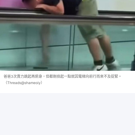
爸爸3次賣力跳起再俯身，但都剛撿起一點就因電梯向前行而來不及捉緊。
（Threads@shameoiy）