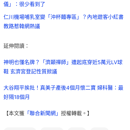
儀」：很少看到了
仁川機場哺乳室變「沖杯麵專區」？內地遊客小紅書
教路惹韓網熱議
延伸閱讀：
神明也懂名牌？「濟顛禪師」遭起底穿近5萬元LV球
鞋 玄濟宮登記性質掀議
大谷翔平挨批！真美子產後4個月懷二寶 婦科醫：最
好隔18個月
【本文獲
「聯合新聞網」
授權轉載。】