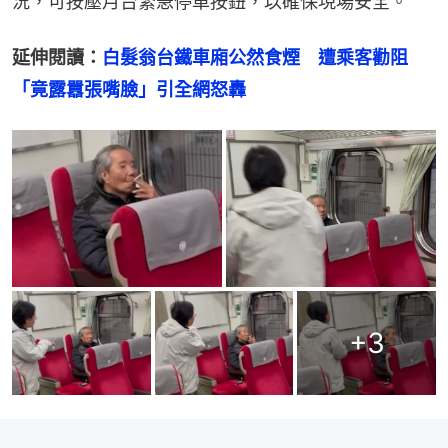
況，可按壓月台緊急停車按鈕，以確保現場安全。
延伸閱讀：
白髮翁台鐵車廂公然食煙　遭乘客勸阻
「竟露囂張嘴臉」引全網怒轟
+
3