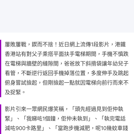
屢敗屢戰，鍥而不捨！近日網上流傳1段影片，港鐵
香港站有對父子乘搭平面扶手電梯期間，手機不慎跌
在電梯與牆壁的縫隙間，爸爸放下斜揹袋讓年幼兒子
看管，不斷逆行返回手機掉落位置，多度伸手及跳起
俯身嘗試撿起，但剛撿起一點就因電梯向前行而來不
及捉緊。
影片引來一眾網民爆笑稱，「頭先經過見到佢仲執
緊」、「我睇咗1個鐘，佢仲未執到」、「執完電話
減咗900卡路里」、「當跑步機減肥，呢10幾蚊車錢