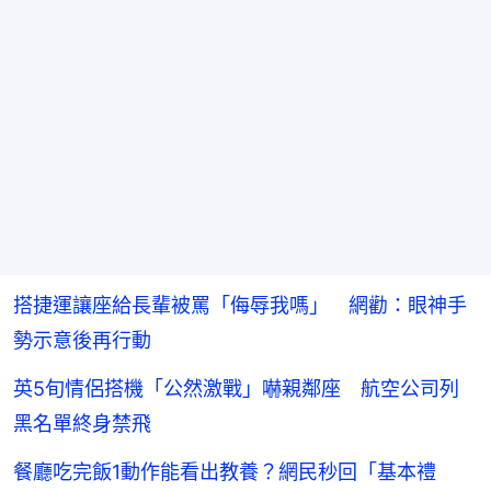
搭捷運讓座給長輩被罵「侮辱我嗎」 網勸：眼神手
勢示意後再行動
英5旬情侶搭機「公然激戰」嚇親鄰座 航空公司列
黑名單終身禁飛
餐廳吃完飯1動作能看出教養？網民秒回「基本禮