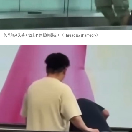
爸爸無奈失笑，但未有氣餒繼續撿。（Threads@shameoiy）