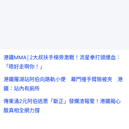
港鐵MMA│2大叔扶手梯旁激戰！流星拳打頭爆血：
「唔好走啊你！」
港鐵羅湖站阿伯向路軌小便 幕門撞手臂險被夾 港
鐵：站內有廁所
傳東涌2元阿伯逃票「斷正」發爛渣報警！港鐵揭心
酸真相全網力撐