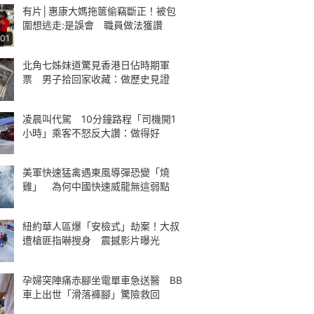
有片│惠康大媽拖篋偷竊斷正！被包
圍想逃走:是誤會 職員做法獲讚
:01
北角七姊妹道驚見香港日佔時期軍
票 男子拾回家收藏：做歷史見證
凌晨叫代駕 10分鐘路程「司機開1
小時」乘客不怒反大讚：做得好
美軍快速猛禽遇東風導彈恐變「燒
雞」 為何中國快速威龍無這弱點
紐約華人區爆「安檢式」劫案！大叔
遭槍匪指嚇搜身 震撼影片曝光
孕婦突陣痛赤腳坐電單車急送醫 BB
車上出世「滑落褲腳」驚險救回