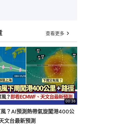
章
查看更多
00:36
風？AI預測熱帶氣旋闖港400公
天文台最新預測