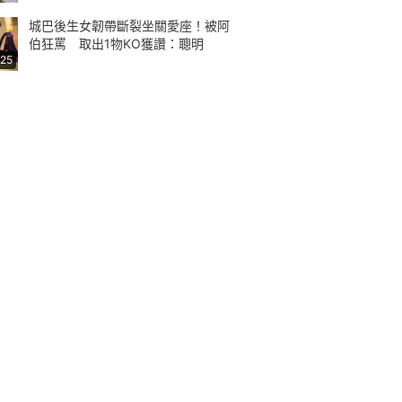
城巴後生女韌帶斷裂坐關愛座！被阿
伯狂罵 取出1物KO獲讚：聰明
:25