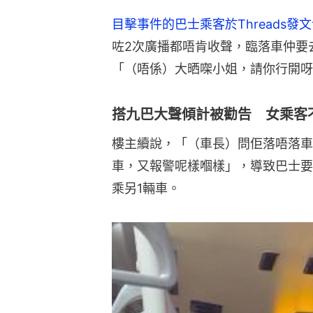
目擊事件的巴士乘客於Threads發
咗2次廣播都唔肯收聲，臨落車仲要
「（唔係）大晒㗎小姐，請你行開呀
搭九巴大聲傾計被勸告 女乘客
樓主續說，「（車長）問佢落唔落車
車，又報警呢樣嗰樣」，導致巴士要
乘另1輛車。