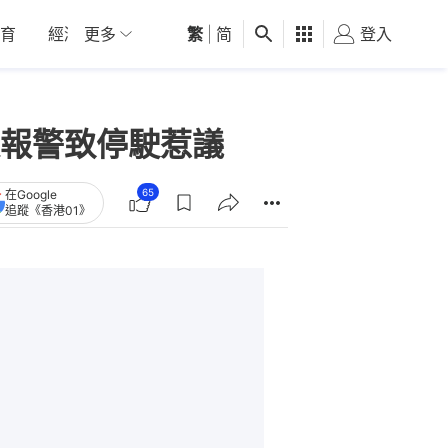
育
經濟
更多
01深圳
繁
觀點
|
简
健康
好食玩飛
登入
女
報警致停駛惹議
65
在Google
追蹤《香港01》