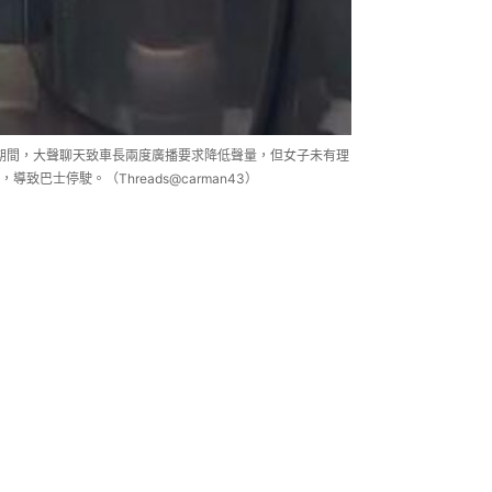
期間，大聲聊天致車長兩度廣播要求降低聲量，但女子未有理
巴士停駛。（Threads@carman43）