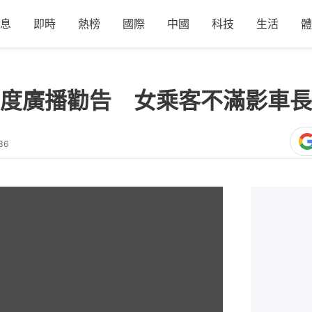
息
即時
熱榜
國際
中國
科技
生活
體
度廣播勸告 女乘客不滿影車長
36