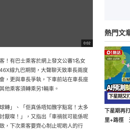
熱門文
0:02
總
共
時
間
客！有巴士乘客於網上發文公審1名女
46X線九巴期間，大聲聊天致車長兩度
會，更與車長爭執，下車前站在車長座
其他乘客須轉乘另1輛車。
球轉」、「佢真係唔知醜字點寫！太多
下星期再打
討厭㗎！」，又指出「車禍就可能係呢
里+路徑 
致，下次乘客要齊心制止呢啲人的行