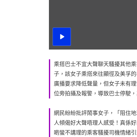
播
放
影
片
乘搭巴士不宜大聲聊天騷擾其他乘
子，該女子乘搭來往顯徑及美孚的
廣播要求降低聲量，但女子未有理
位旁拍攝及報警，導致巴士停駛，
網民紛紛批評鬧事女子，「阻住地
人傾偈好大聲唔理人感受！真係好
啲蠻不講理的乘客騷擾司機情緒引