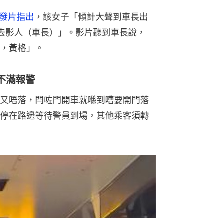
文發片指出
，該女子「傾計大聲到車長出
去影人（車長）」。影片聽到車長說，
，黃格」。
不滿報警
又唔落，閂咗門開車就喺到嘈要開門落
停在路邊等待警員到場，其他乘客須轉