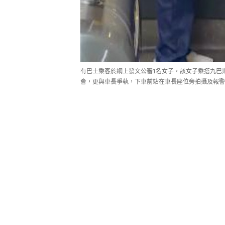
有巴士乘客於網上發文公審1名女子，該女子乘搭九巴
會，更與車長爭執，下車前站在車長座位旁拍攝及報警，導致