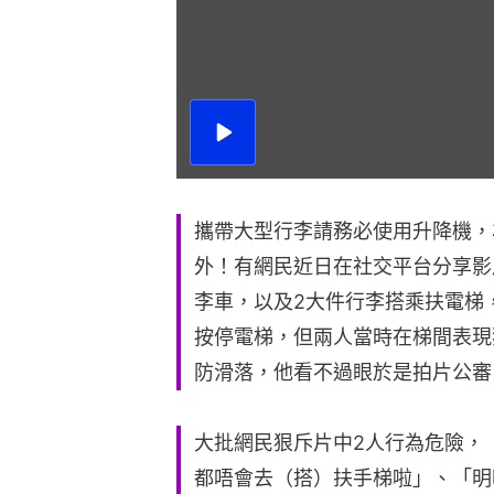
播
放
影
片
攜帶大型行李請務必使用升降機，
外！有網民近日在社交平台分享影
李車，以及2大件行李搭乘扶電梯
按停電梯，但兩人當時在梯間表現
防滑落，他看不過眼於是拍片公審
大批網民狠斥片中2人行為危險，
都唔會去（搭）扶手梯啦」、「明