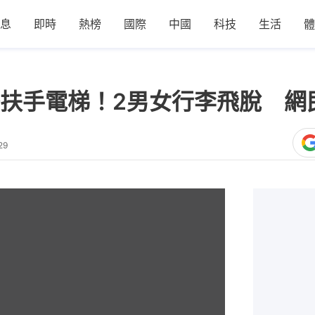
息
即時
熱榜
國際
中國
科技
生活
體
扶手電梯！2男女行李飛脫 網民
29