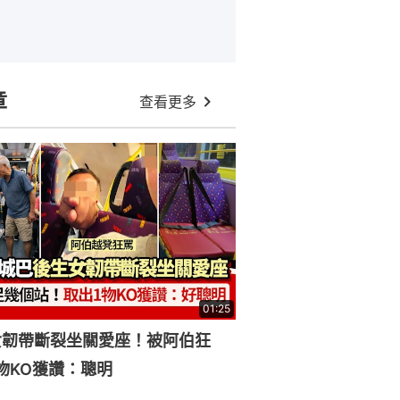
章
查看更多
01:25
女韌帶斷裂坐關愛座！被阿伯狂
物KO獲讚：聰明