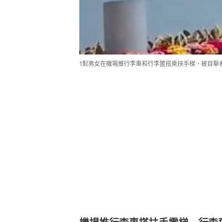
1對男女在機場推行李車和行李篋搭乘扶手梯，被目擊者拍片公