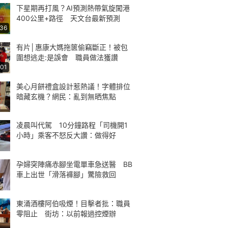
下星期再打風？AI預測熱帶氣旋闖港
400公里+路徑 天文台最新預測
:36
有片│惠康大媽拖篋偷竊斷正！被包
圍想逃走:是誤會 職員做法獲讚
:01
美心月餅禮盒設計惹熱議！字體排位
暗藏玄機？網民：亂到無晒焦點
凌晨叫代駕 10分鐘路程「司機開1
小時」乘客不怒反大讚：做得好
孕婦突陣痛赤腳坐電單車急送醫 BB
車上出世「滑落褲腳」驚險救回
東涌酒樓阿伯吸煙！目擊者批：職員
零阻止 街坊：以前報過控煙辦