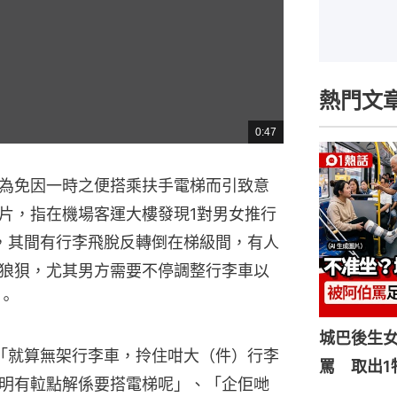
熱門文
0:47
總
共
時
間
為免因一時之便搭乘扶手電梯而引致意
片，指在機場客運大樓發現1對男女推行
，其間有行李飛脫反轉倒在梯級間，有人
狼狽，尤其男方需要不停調整行李車以
。
城巴後生
「就算無架行李車，拎住咁大（件）行李
罵 取出1
明有𨋢點解係要搭電梯呢」、「企佢哋