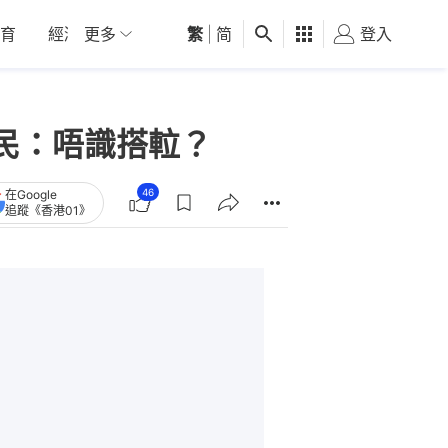
育
經濟
更多
01深圳
繁
觀點
|
简
健康
好食玩飛
登入
女
：唔識搭𨋢？
46
在Google
追蹤《香港01》