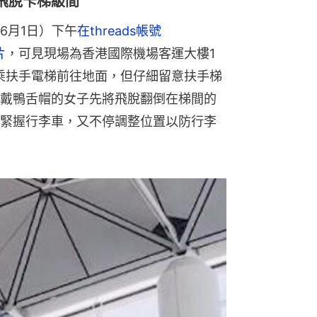
飛脫卡梯級間
6月1日）下午
在threads帳號
片
，可見現場為香港國際機場客運大樓1
乘扶手電梯前往地面，但仔細留意扶手梯
戴鴨舌帽的女子先將飛脫翻倒在梯間的
緊握行李車，又不停調整位置以防行李