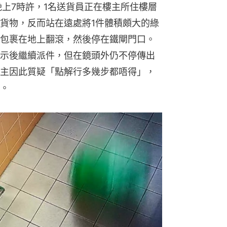
晚上7時許，1名送貨員正在樓主所住樓層
貨物，反而站在遠處將1件體積頗大的綠
包裹在地上翻滾，然後停在鐵閘門口。
示後繼續派件，但在鏡頭外仍不停傳出
主因此質疑「點解行多幾步都唔得」，
。