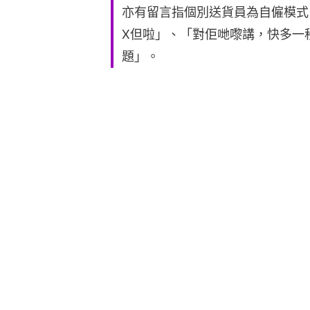
亦有留言指個別送貨員為自僱模式
X但啦」、「對佢哋嚟講，快多一
題」。