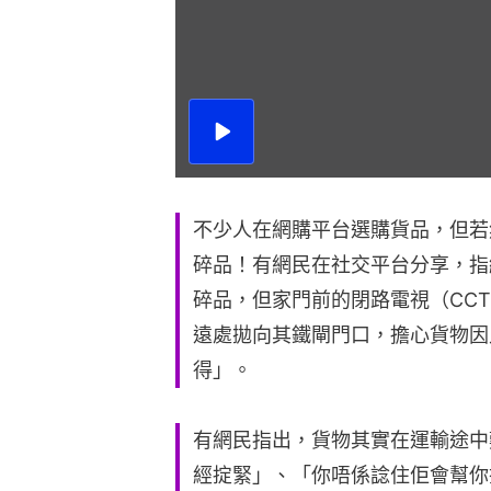
播
放
影
片
不少人在網購平台選購貨品，但若
碎品！有網民在社交平台分享，指
碎品，但家門前的閉路電視（CC
遠處拋向其鐵閘門口，擔心貨物因
得」。
有網民指出，貨物其實在運輸途中
經掟緊」、「你唔係諗住佢會幫你