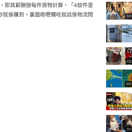
，即其薪酬按每件貨物計算，「4蚊件是
秒就係賺到，裏面啲嘢爛咗就話係物流問
00
02
00
01