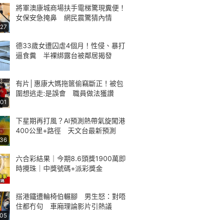
將軍澳康城商場扶手電梯驚現糞便！
女保安急掩鼻 網民震驚猜內情
:27
德33歲女遭囚虐4個月！性侵、暴打
逼食糞 半裸綁露台被鄰居揭發
有片│惠康大媽拖篋偷竊斷正！被包
圍想逃走:是誤會 職員做法獲讚
:01
下星期再打風？AI預測熱帶氣旋闖港
400公里+路徑 天文台最新預測
:36
六合彩結果｜今期8.6頭獎1900萬即
時攪珠｜中獎號碼+派彩獎金
搭港鐵遭輪椅伯輾腳 男生怒：對唔
住都冇句 車廂理論影片引熱議
:05