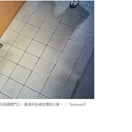
其鐵閘門口，憂易碎品被掟爛遂公審。（「threads＠