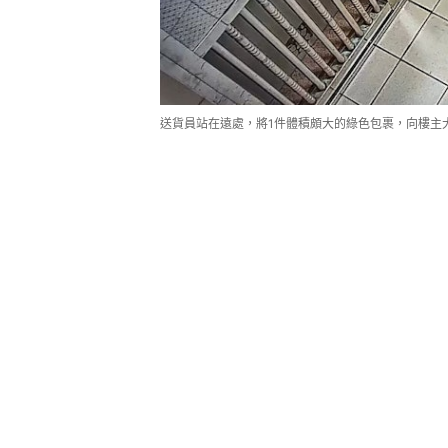
送貨員站在遠處，將1件體積頗大的綠色包裹，向樓主大門方向