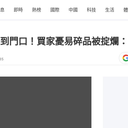
息
即時
熱榜
國際
中國
科技
生活
體
到門口！買家憂易碎品被掟爛：
35