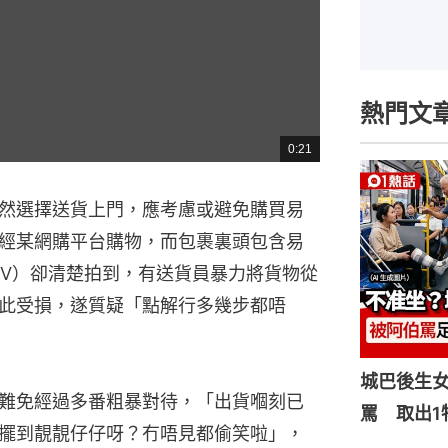
熱門文
0:21
總
共
時
間
然選擇送貨上門，應考慮或避免購買易
經某網購平台購物，而包裹裏頭包含易
TV）卻清楚拍到，有送貨員暴力將貨物從
此受損，遂質疑「點解行多幾步都唔
城巴後生
難免經過多番粗暴對待，「出貨嗰刻已
罵 取出1
擺到靚靚仔仔呀？冇唔見都偷笑啦」，