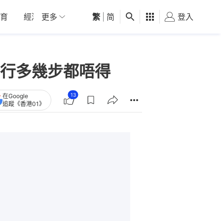
育
經濟
更多
01深圳
繁
觀點
|
简
健康
好食玩飛
登入
女
行多幾步都唔得
13
在Google
追蹤《香港01》