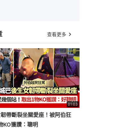
章
查看更多
01:03
女韌帶斷裂坐關愛座！被阿伯狂
物KO獲讚：聰明