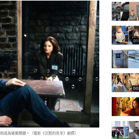
01
00
而成為玻案關鍵。（電影《沉默的羔羊》劇照）