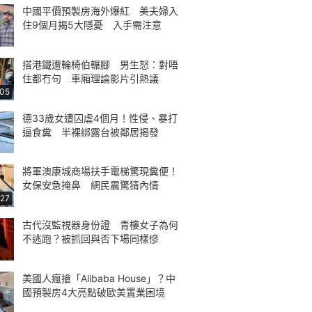
中國平價預製房海外爆紅 美夫婦入
住9個月揭5大隱憂 入手需注意
搭港鐵遭輪椅伯輾腳 男生怒：對唔
住都冇句 車廂理論影片引熱議
:05
德33歲女遭囚虐4個月！性侵、暴打
逼食糞 半裸綁露台被鄰居揭發
將軍澳康城商場扶手電梯驚現糞便！
女保安急掩鼻 網民震驚猜內情
:27
古代沒監視器身份證 青樓女子為何
不逃跑？被抓回與否下場同樣慘
美國人瘋搶「Alibaba House」？中
國預製房4大亮點破歐美置業困境