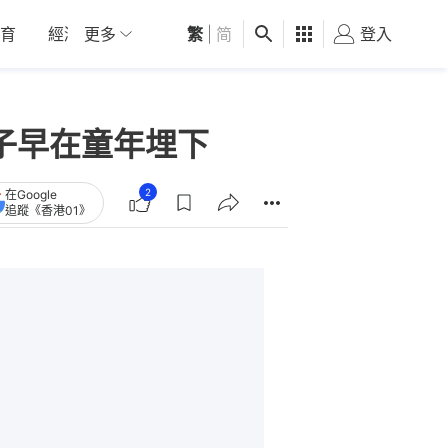
育
經濟
更多
01深圳
繁
觀點
|
简
健康
好食玩飛
登入
女
子早在童年埋下
2
在Google
追蹤《香港01》