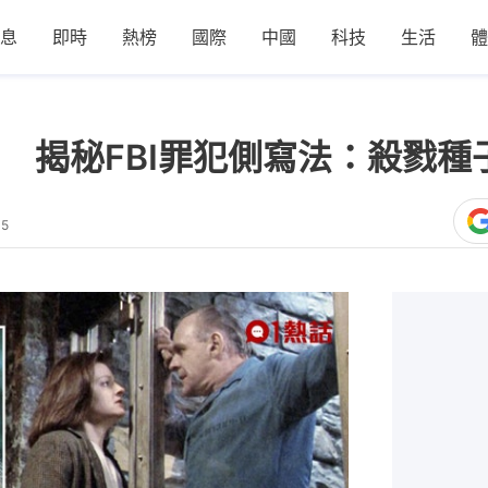
息
即時
熱榜
國際
中國
科技
生活
體
 揭秘FBI罪犯側寫法：殺戮種
15