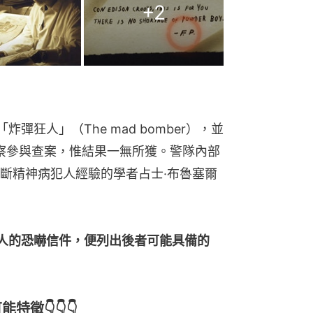
+
2
炸彈狂人」（The mad bomber），並
警察參與查案，惟結果一無所獲。警隊內部
斷精神病犯人經驗的學者占士·布魯塞爾
人的恐嚇信件，便列出後者可能具備的
特徵👇👇👇