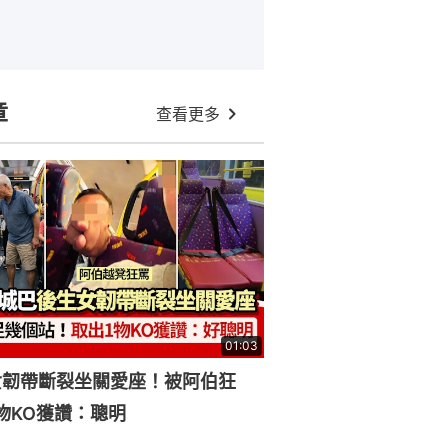
章
查看更多
01:03
女韌帶斷裂坐關愛座！被阿伯狂
物KO獲讚：聰明