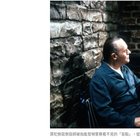
罪犯側寫側寫師被指能發現警察看不見的「盲點」，從