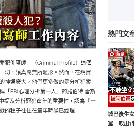
熱門文
師」（Criminal Profile）這個
一切，讓真兇無所遁形。然而，在現實
的神通廣大，他們更多做的是分析犯案
「FBI心理分析第一人」的羅伯特.雷斯
）在其著作中提及分析罪犯童年的重要性，認為「一
戮的種子往往在童年時候已經埋
城巴後生
罵 取出1