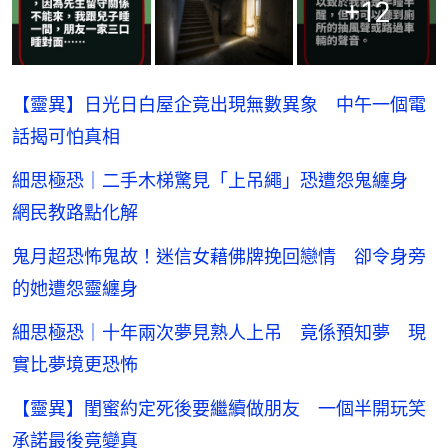
+
12
【靈異】日光日白屋企竟出現無數異象 中午一個電
話揭可怕真相
細思極恐｜二手木梯驚見「上吊繩」恐遭怨鬼纏身
網民教路點化解
鬼月超恐怖鬼故！迷信女藉佛牌挽回戀情 卻令身旁
的她遭怨靈纏身
細思極恐｜十年兩次夢見熟人上吊 竟係預知夢 現
實比夢境更恐怖
【靈異】閨蜜約定死後要繼續做朋友 一個半開玩笑
承諾最後竟變真