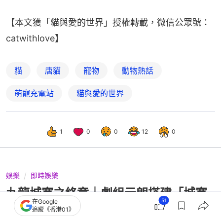
【本文獲「貓與愛的世界」授權轉載，微信公眾號：
catwithlove】
貓
唐貓
寵物
動物熱話
萌寵充電站
貓與愛的世界
1
0
0
12
0
娛樂
即時娛樂
九龍城寨之終章｜劇組元朗搭建「城寨
51
在Google
景」 網民激讚美術組好勁
追蹤《香港01》