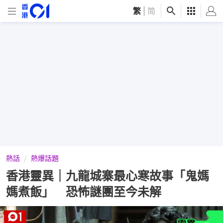
繁
|
简
熱話
熱爆話題
香港靈異｜九龍城寨最心寒故事「鬼媽
媽煮飯」 恐怖謎團至今未解