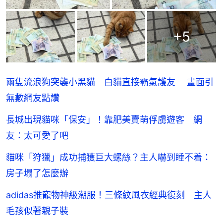
+
5
兩隻流浪狗突襲小黑貓 白貓直接霸氣護友 畫面引
無數網友點讚
長城出現貓咪「保安」！靠肥美賣萌俘虜遊客 網
友：太可愛了吧
貓咪「狩獵」成功捕獲巨大螺絲？主人嚇到睡不着：
房子塌了怎麼辦
adidas推寵物神級潮服！三條紋風衣經典復刻 主人
毛孩似著親子裝