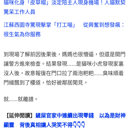
貓咪化身「皮草帽」淡定陪主人現身機場！人貓默契
驚呆工作人員
江蘇西園寺驚現擊掌「打工喵」 從興奮到想發飆：
很生氣為你服務
到現場了解前因後果後，媽媽也很懵逼，但還是開門
讓警方進來檢查。結果發現……是貓咪小虎發現家裏
沒人後，故意報復在門口拉了兩泡粑粑……臭味順着
門縫飄到了樓道，恰好被鄰居聞見。
就……就離譜。
【延伸閲讀】
鏟屎官家中連續出現零錢　以為是財神
顯靈　背後真相讓人哭笑不得
👇👇👇