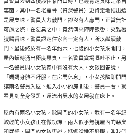
當警員去到四樓該住家門口時，已經肯定臭味是來自
裏面，其中一名老差骨（資深警員）更肯定地指出這
是屍臭味。警員大力敲門，卻沒有人應門，正當無計
可施之際，在惡臭之中，竟然傳來陣陣飯香，夾雜著
臘腸香味。警員認定住家內一定有人，所以繼續敲
門。最後終於有一名年約六、七歲的小女孩來開門，
屋內頓時湧出極度惡臭，一名警員當場嘔吐不止，另
一名警員問小女孩家中有沒有大人，女孩回答說，
「媽媽身體不舒服，在房間休息」，小女孩隨即開門
讓兩名警員入屋。進入小小的房間後，警員一看，就
看見到全身發黑，還流出屍水的女屍躺在床上。
屋內有兩名小女孩，除開門的小女孩，還有一名年紀
較輕的小女孩正在做功課，兩人似乎無視屋內的惡臭
和屍體，開門的女孩更說，媽媽說她不舒服，叫我們