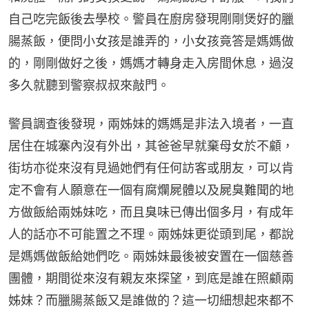
自己吃完飯後去學校。警員在廚房發現剛剛煲好的臘
腸蒸飯，便問小女孩是誰弄的，小女孩竟答是媽媽做
的，剛剛做好之後，媽媽才轉身走入房間休息，過沒
多久就聽到警察叔叔來敲門。
警員調查後發現，兩姊妹的媽媽是非法入境者，一直
居住在城寨內沒有外出，其爸爸早就棄母女於不顧，
街坊亦從來沒有見過她們有任何訪客或朋友，可以肯
定不會有人願意在一個有腐爛屍體以及屍臭難聞的地
方做飯給兩姊妹吃，而且臭味已傳出個多月，有成年
人的話亦不可能置之不理。兩姊妹更從頭到尾，都說
是媽媽做飯給她們吃。兩姊妹最後被安置在一個慈善
團體，期間從來沒有親友來探望，到底是誰在照顧兩
姊妹？而臘腸蒸飯又是誰做的？這一切細想起來都不