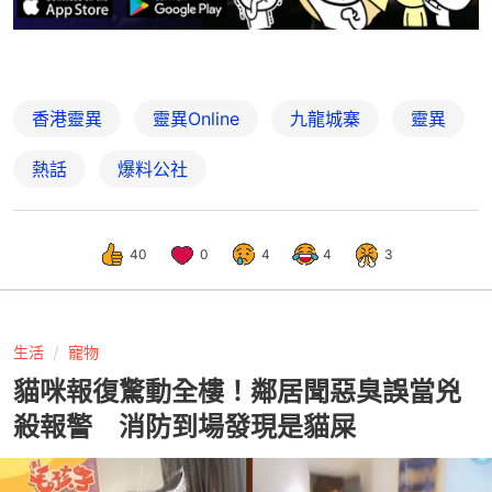
香港靈異
靈異Online
九龍城寨
靈異
熱話
爆料公社
40
0
4
4
3
生活
寵物
貓咪報復驚動全樓！鄰居聞惡臭誤當兇
殺報警 消防到場發現是貓屎