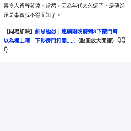
禁令人背脊發涼。當然，因為年代太久遠了，是傳說
還是事實就不得而知了。
【同場加映】
細思極恐｜連續兩晚聽到3下敲門聲　
以為樓上嘈　下秒房門打開……
（點圖放大閲讀）👇👇
👇