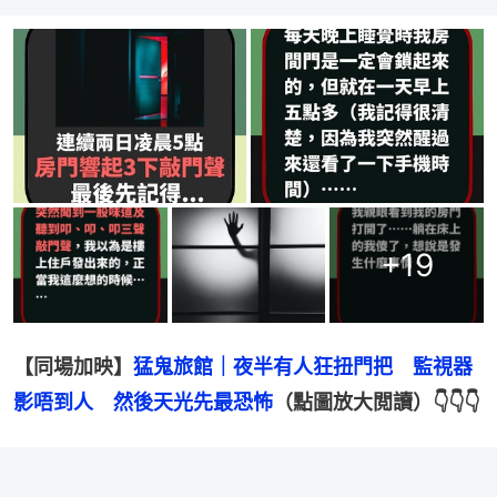
+
19
【同場加映】
猛鬼旅館｜夜半有人狂扭門把　監視器
影唔到人　然後天光先最恐怖
（點圖放大閲讀）👇👇👇