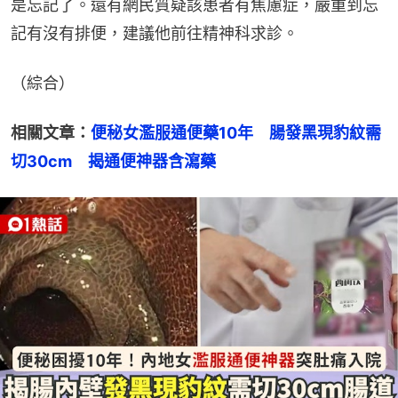
是忘記了。還有網民質疑該患者有焦慮症，嚴重到忘
記有沒有排便，建議他前往精神科求診。
（綜合）
相關文章：
便秘女濫服通便藥10年　腸發黑現豹紋需
切30cm　揭通便神器含瀉藥