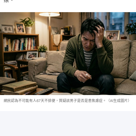
網民認為不可能有人67天不排便，質疑該男子是否是患焦慮症。（AI生成圖片）