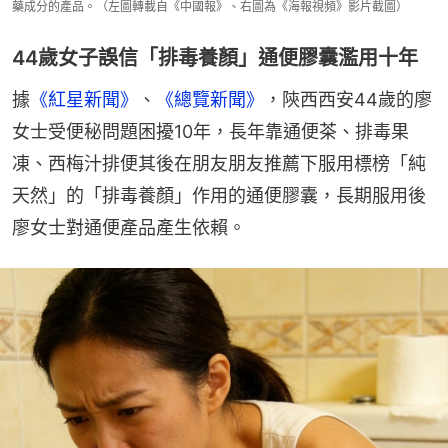
藥成分的產品。（左圖轉載自《中國報》、右圖為《海報視頻》影片截圖）
44歲女子誤信「排毒養顏」通便膠囊濫用十年
據
《紅星新聞》
、
《總覽新聞》
，陝西西安44歲的廖
女士受便秘問題困擾10年，長年靠通便茶、排毒果
凍、西梅汁排便其後在朋友朋友推薦下服用標榜「純
天然」的「排毒養顏」作用的通便膠囊，長期服用後
廖女士對通便產品產生依賴。