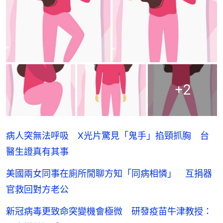
+
2
病人突無法呼吸 X光片驚見「鬼手」掐頸抓胸 台
醫生證真有其事
美國兩女同事在廁所閒聊方知「同病相憐」 互捐器
官救回對方老公
新冠病毒更致命突變機會極微 研發疫苗牛津教授：