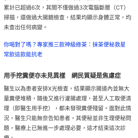
累計已超過6次，其間不僅做過3次電腦斷層（CT）
掃描，還做過大腸鏡檢查，結果均顯示身體正常，均
未查出任何病變。
你喝對了嗎？專家推三款神級綠茶：抹茶便秘救星
常飲這款能抗老
用手挖糞便亦未見異樣 網民質疑是焦慮症
醫生以為患者安排X光檢查，結果顯示腸道內並無大
量糞便堆積，隨後又進行灌腸處理，甚至人工取便清
理（即醫生用手挖），都未發現糞便殘留。面對此情
況，醫生只能無奈告知患者，其便秘並非生理便秘問
題，醫療上已無進一步處理必要，這才結束這次診
療。