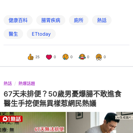
健康百科
腸胃疾病
廁所
熱話
醫生
ETtoday
25
0
0
0
0
熱話
熱爆話題
67天未排便？50歲男憂爆腸不敢進食
醫生手挖便無異樣惹網民熱議