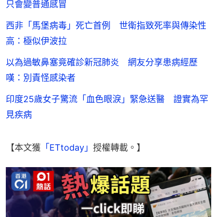
只會變普通感冒
西非「馬堡病毒」死亡首例 世衛指致死率與傳染性
高：極似伊波拉
以為過敏鼻塞竟確診新冠肺炎 網友分享患病經歷
嘆：別責怪感染者
印度25歲女子驚流「血色眼淚」緊急送醫 證實為罕
見疾病
【本文獲
「ETtoday」
授權轉載。】