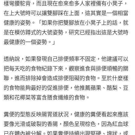
樣彎腰駝背，而且現在愈來愈多人家裡備有小凳子，
在上大號時可以讓雙腳踩在上面，這其實是一個相當
健康的姿勢。「如果你把雙腳放在小凳子上的話，就
是在模仿蹲式的大號姿勢，研究已經指出這是大號時
最健康的一個姿勢。」
透納說，如果發現自己排便頻率不固定，他建議可以
把每天吃的食物紀錄下來，觀察進食與排便順暢的關
聯，進而排除掉會造成排便阻礙的食物。至於什麼樣
的食物能夠最好的促進排便，他推薦蘋果、酪梨、豆
類和花椰菜等富含膳食纖維的食物。
糞便的型態反映腸胃道狀況，健康的糞便看起來應該
要像光滑或破裂的香腸，顏色呈現棕色，因為紅血球
已在體內被分解。如果糞便持續出現堅硬、塊狀，或