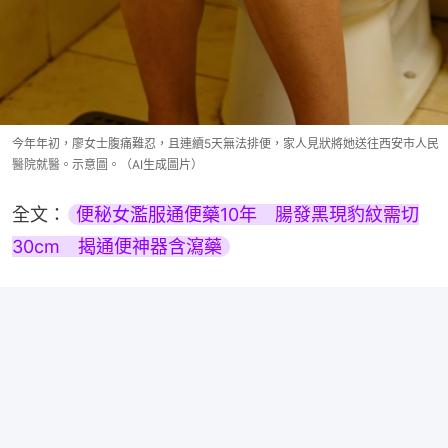
今年年初，廖女士腹痛難忍，且連續5天無法排便，家人見狀將她送往西安市人民
醫院就醫。示意圖。（AI生成圖片）
全文：
便秘女濫服通便藥10年　腸發黑現豹紋需切
30cm　揭通便神器含瀉藥