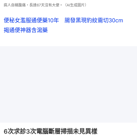
病人自稱腹痛，長達67天沒有大便。（AI生成圖片）
便秘女濫服通便藥10年 腸發黑現豹紋需切30cm
揭通便神器含瀉藥
6次求診3次電腦斷層掃描未見異樣