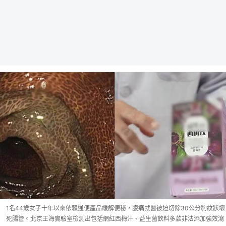
1名44歲女子十年以來依賴通便產品緩解便秘，腹痛就醫被迫切除30公分豹紋狀壞
死腸管。北京王海實驗室檢測出包括網紅西梅汁、益生菌飲料多款非法添加強效瀉