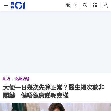
繁
|
简
熱話
熱爆話題
大便一日幾次先算正常？醫生揭次數非
關鍵 健唔健康睇呢幾樣