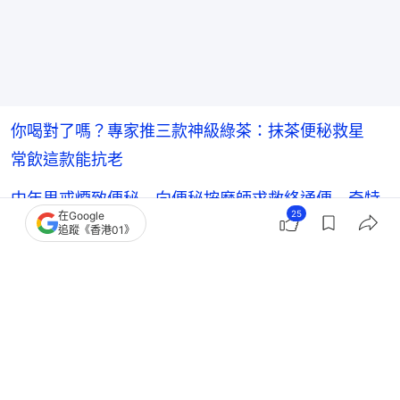
你喝對了嗎？專家推三款神級綠茶：抹茶便秘救星
常飲這款能抗老
中年男戒煙致便秘 向便秘按摩師求救終通便 奇特
25
在Google
職業引網民熱議
追蹤《香港01》
研究證實「便秘加速大腦退化」醫生揭排便與認知能
力驚人關聯
熱話
便秘
焦慮症