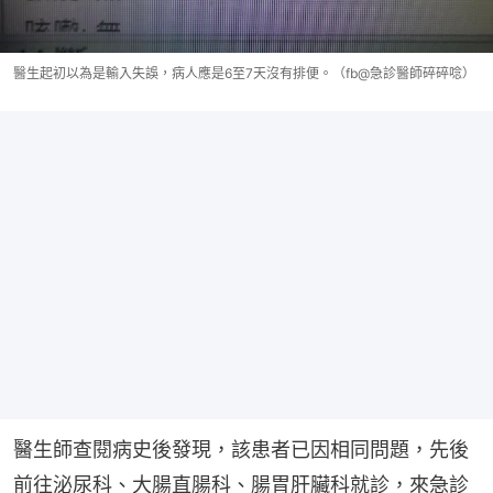
醫生起初以為是輸入失誤，病人應是6至7天沒有排便。（fb@急診醫師碎碎唸）
醫生師查閱病史後發現，該患者已因相同問題，先後
前往泌尿科、大腸直腸科、腸胃肝臟科就診，來急診