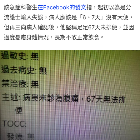
該急症科醫生
在Facebook的發文
指，起初以為是分
流護士輸入失誤，病人應該是「6、7天」沒有大便，
但再三向病人確認後，他堅稱足足67天未排便，並因
過度憂慮身體情況，長期不敢正常飲食。