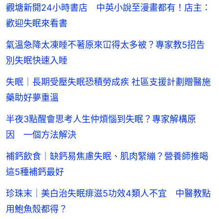
觀塘新開24小時書店 中英小說至漫畫都有！店主：
歡迎失眠來看書
氣溫急降太凍睡不著原來冚得太多被？專家教5招告
別失眠快速入睡
失眠｜長期受壓失眠恐積勞成疾 社區支援計劃贈醫施
藥助好夢重溫
半夜3點醒會思考人生仲煩惱到失眠？專家解構原
因 一個方法解決
補鈣飲食｜缺鈣易焦慮失眠、肌肉緊繃？營養師推喝
這5種補鈣最好
珍珠末｜美白治失眠痱滋5功效4類人不宜 中醫教點
用鮑魚殼都得？