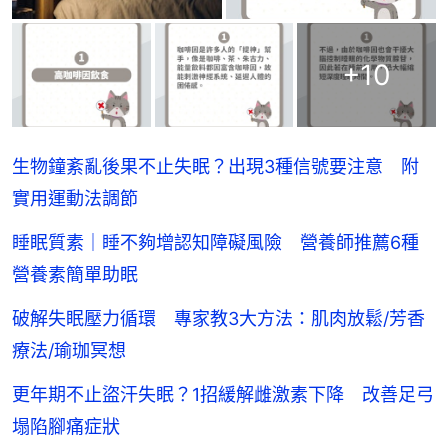
+
10
生物鐘紊亂後果不止失眠？出現3種信號要注意 附
實用運動法調節
睡眠質素｜睡不夠增認知障礙風險 營養師推薦6種
營養素簡單助眠
破解失眠壓力循環 專家教3大方法：肌肉放鬆/芳香
療法/瑜珈冥想
更年期不止盜汗失眠？1招緩解雌激素下降 改善足弓
塌陷腳痛症狀