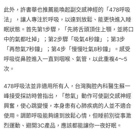
此外，許書華也推薦能喚起副交感神經的「478呼吸
法」，讓人專注於呼吸，以達到放鬆、能更快進入睡
眠狀態。首先第1步驟，「先將舌頭頂住上顎，並將口
中的氣都吐掉」；第2步驟「吸氣4秒鐘」；第3步
「再憋氣7秒鐘」；第4步「慢慢吐氣8秒鐘」。感受
呼吸從鼻腔進入一直到咽喉、氣管，以此重複4～5
次。
478呼吸法並非適用所有人，台灣胸腔內科醫生蘇一
峰接受採訪時曾指出，「憋氣」動作可使副交感神經
興奮，使心跳變慢，本身患有心肺疾病的人並不適合
使用。調節呼吸能夠達到放鬆心情，但睡前別從事激
烈運動、避開3C產品，應該都能讓你一夜好眠。