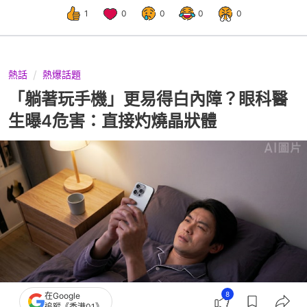
1
0
0
0
0
熱話
熱爆話題
「躺著玩手機」更易得白內障？眼科醫
生曝4危害：直接灼燒晶狀體
8
在Google
追蹤《香港01》