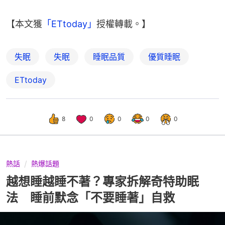
【本文獲
「ETtoday」
授權轉載。】
失眠
失眠
睡眠品質
優質睡眠
ETtoday
8
0
0
0
0
熱話
熱爆話題
越想睡越睡不著？專家拆解奇特助眠
法 睡前默念「不要睡著」自救