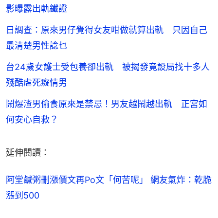
影曝露出軌鐵證
日調查：原來男仔覺得女友咁做就算出軌 只因自己
最清楚男性諗乜
台24歲女護士受包養卻出軌 被揭發竟設局找十多人
殘酷虐死癡情男
鬧爆渣男偷食原來是禁忌！男友越鬧越出軌 正宮如
何安心自救？
延伸閱讀：
阿堂鹹粥刪漲價文再Po文「何苦呢」 網友氣炸：乾脆
漲到500