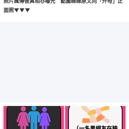
照片瘋傳後真相亦曝光　點圖睇睇原文同「外母」正
面照▼▼▼