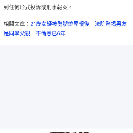
到任何形式投訴或刑事報案。
相關文章：
21歲女疑被劈腿燒屋報復　法院驚揭男友
是同學父親　不倫戀已6年