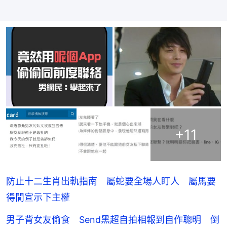
+
11
防止十二生肖出軌指南 屬蛇要全場人盯人 屬馬要
得閒宣示下主權
男子背女友偷食 Send黑超自拍相報到自作聰明 倒