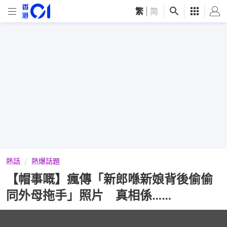
繁
|
简
熱話
熱爆話題
【帽事嘅】瘋傳「新郎喺新娘背後偷偷
同外母拖手」照片 真相係……