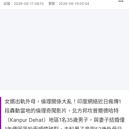
出版：
2026-06-17 08:10
更新：
2026-06-19 00:54
女婿出軌外母，倫理關係大亂！印度網絡近日瘋傳1
段轟動當地的倫理奇聞影片，北方邦坎普爾德哈特
（Kanpur Dehat）地區1名35歲男子，與妻子結婚僅