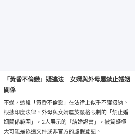
「黃昏不倫戀」疑違法 女婿與外母屬禁止婚姻
關係
不過，這段「黃昏不倫戀」在法律上似乎不獲接納。
根據印度法律，外母與女婿屬於嚴格限制的「禁止婚
姻關係範圍」，2人展示的「結婚證書」，被質疑極
大可能是偽造文件或非官方的虛假登記。