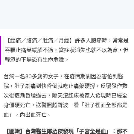
【經痛／腹痛／肚痛／月經】許多人腹痛時，常常是
吞顆止痛藥緩解不適，當症狀消失也就不以為意，但
輕忽的下場恐有生命危險。
台灣一名30多歲的女子，在疫情期間因為害怕到醫
院，肚子劇痛到快昏倒就吃止痛藥硬撐，反覆發作數
次後逐漸昏睡過去，隔天沒起床被家人發現時已經全
身僵硬死亡，送醫照超聲波一看「肚子裡面全部都是
血」，內出血死亡。
【圖輯】台灣醫生鄭丞傑發現「子宮全是血」：那不