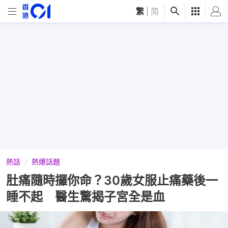
繁
|
简
熱話
熱爆話題
肚痛隨時攞你命？30歲女服止痛藥後一
睡不起 醫生驚揭子宮全是血