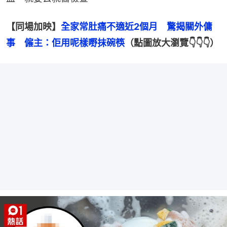
【同場加映】
全家常肚痛不適近2個月　驚揭關外傭
事　僱主：佢用呢樣嘢抹碗筷
（點圖放大瀏覽👇👇👇）