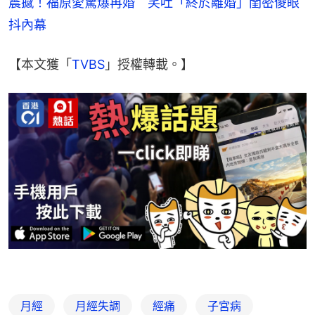
震撼！福原愛驚爆再婚　笑吐「終於離婚」閨密傻眼
抖內幕
【本文獲「
TVBS
」授權轉載。】
月經
月經失調
經痛
子宮病