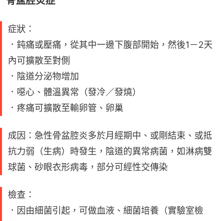
骨盆腔炎症
症狀：
．鈍痛或壓痛，從其中一邊下腹部開始，然後1－2天
內可擴散至對側
．陰道分泌物增加
．噁心、體溫異常（發冷／發燒）
．疼痛可擴散至輸卵管、卵巢
成因：急性骨盆腔炎多於月經期中、或剛結束、或抵
抗力弱（生病）時發生，陰道的異常病菌，如淋病雙
球菌、砂眼衣形病毒，部分可經性交傳染
檢查：
．因由細菌引起，可做血液、細菌培養（實驗室檢