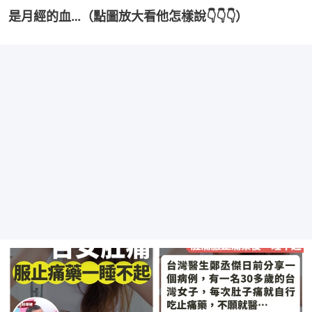
是月經的血…（點圖放大看他怎樣說👇👇👇）