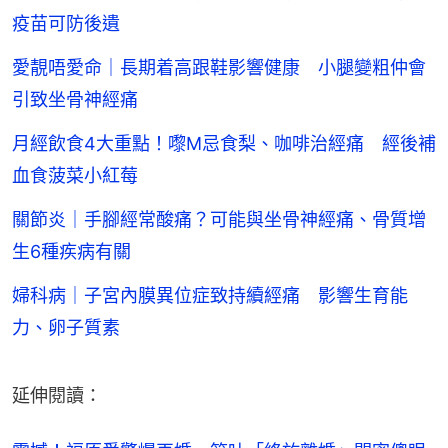
疫苗可防後遺
愛靚唔愛命｜長期着高跟鞋影響健康 小腿變粗仲會
引致坐骨神經痛
月經飲食4大重點！嚟M忌食梨、咖啡治經痛 經後補
血食菠菜小紅莓
關節炎｜手腳經常酸痛？可能與坐骨神經痛、骨質增
生6種疾病有關
婦科病｜子宮內膜異位症致持續經痛 影響生育能
力、卵子質素
延伸閱讀：