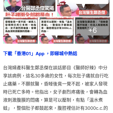
+
6
下載「香港01」App ，即睇城中熱話
台灣婦產科醫生鄭丞傑在談話節目《醫師好辣》中分
享該病例，這名30多歲的女性，每次肚子痛就自行吃
止痛藥，不願就醫，昏睡後竟一覺不起，被家人發現
時已死亡多時。他指出，女子劇烈疼痛後，會轉為血
液刺激腹膜的悶痛，算是可以壓制，有點「溫水煮
蛙」，整個肚子都鼓起來，腹腔裡估計有3000c.c.的