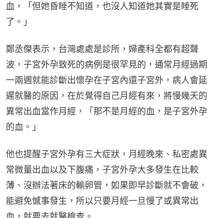
血，「但她昏睡不知道，也沒人知道她其實是睡死
了。」
鄭丞傑表示，台灣處處是診所，婦產科全都有超聲
波，子宮外孕致死的病例是很罕見的，通常月經過期
一兩週就能診斷出懷孕在子宮內還子宮外，病人會延
遲就醫的原因，在於覺得自己月經有來，將慢幾天的
異常出血當作月經，「那不是月經的血，是子宮外孕
的血。」
他也提醒子宮外孕有三大症狀，月經晚來、私密處異
常微量出血以及下腹痛，子宮外孕大多發生在比較
薄、沒辦法著床的輸卵管，如果即早診斷就不會破，
能避免憾事發生，所以只要月經一旦慢了或異常出
血，就要去就醫檢查。