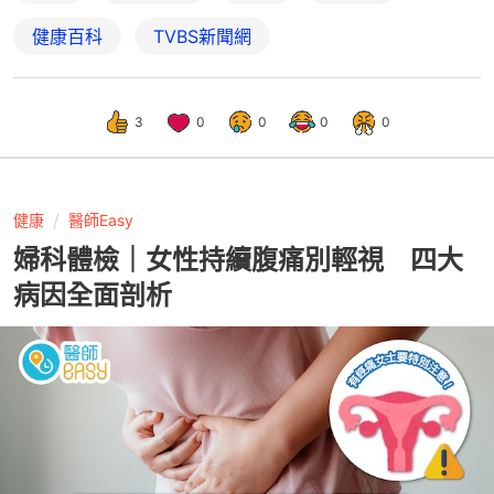
健康百科
TVBS新聞網
3
0
0
0
0
健康
醫師Easy
婦科體檢｜女性持續腹痛別輕視 四大
病因全面剖析