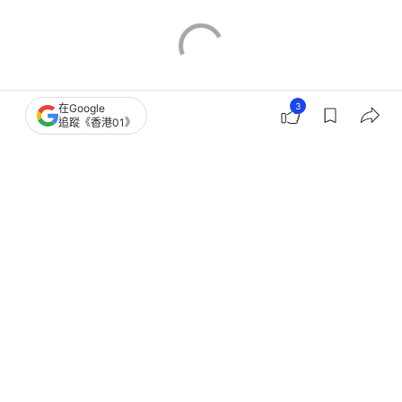
3
在Google
追蹤《香港01》
醫師Easy
健康話題
女士保養
婦女專區
子宮
經痛
子宮頸瘜肉
子宮內膜瘜肉
子宮內膜增生
卵巢囊腫
醫師推介
Easy優惠
療程推介
婦女疾病
婦科腫瘤科
婦產科
卵巢癌
卵巢炎
身體檢查