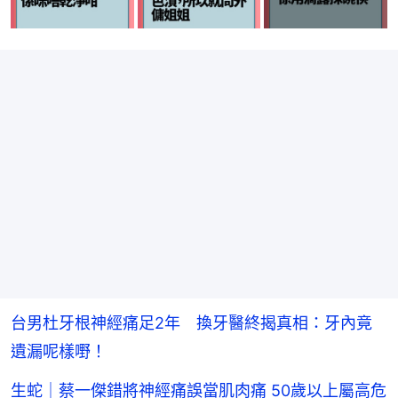
台男杜牙根神經痛足2年 換牙醫終揭真相：牙內竟
遺漏呢樣嘢！
生蛇｜蔡一傑錯將神經痛誤當肌肉痛 50歲以上屬高危