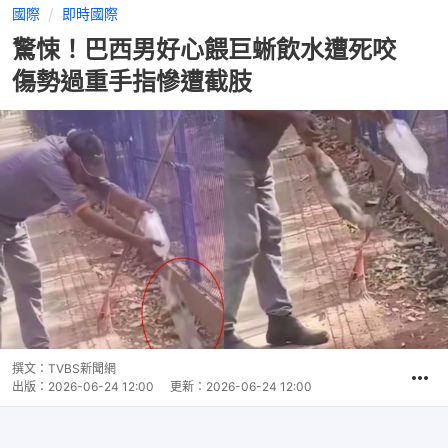
國際
即時國際
驚悚！巴西男好心餵巨蜥飲水遭死咬
傷勢過重手指慘遭截肢
撰文：
TVBS新聞網
出版：
2026-06-24 12:00
更新：
2026-06-24 12:00