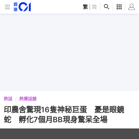
繁
|
简
熱話
熱爆話題
印農舍驚現16隻神秘巨蛋 憂是眼鏡
蛇 孵化7個月BB現身驚呆全場