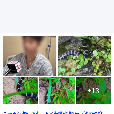
+
13
湖南男海洋館潛水 下水十幾秒遭3米巨鯊咬頭險