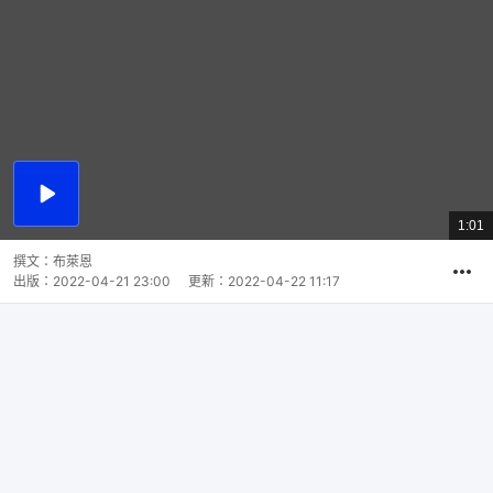
播
放
1:01
總
影
共
片
時
撰文：
布萊恩
間
出版：
2022-04-21 23:00
更新：
2022-04-22 11:17