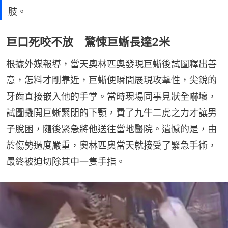
肢。
巨口死咬不放 驚悚巨蜥長達2米
根據外媒報導，當天奧林匹奧發現巨蜥後試圖釋出善
意，怎料才剛靠近，巨蜥便瞬間展現攻擊性，尖銳的
牙齒直接嵌入他的手掌。當時現場同事見狀全嚇壞，
試圖撬開巨蜥緊閉的下顎，費了九牛二虎之力才讓男
子脫困，隨後緊急將他送往當地醫院。遺憾的是，由
於傷勢過度嚴重，奧林匹奧當天就接受了緊急手術，
最終被迫切除其中一隻手指。