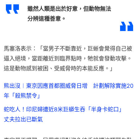
雖然人類是出於好意，但動物無法
分辨這種善意。
馬塞洛表示：「當男子不斷靠近，巨蜥會覺得自己被
逼入絕境，當距離近到臨界點時，牠就會發動攻擊。
這是動物感到被困、受威脅時的本能反應。」
熊出沒︱東京因應首都圈威脅日增 計劃解除實施20
年「殺熊禁令」
蛇吃人！印尼婦遭近8米巨蟒生吞「半身卡蛇口」
丈夫拉出已斷氣