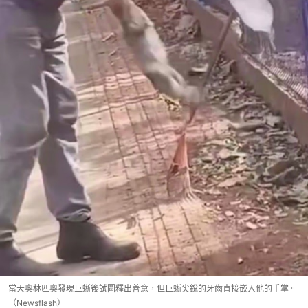
當天奧林匹奧發現巨蜥後試圖釋出善意，但巨蜥尖銳的牙齒直接嵌入他的手掌。
（Newsflash）