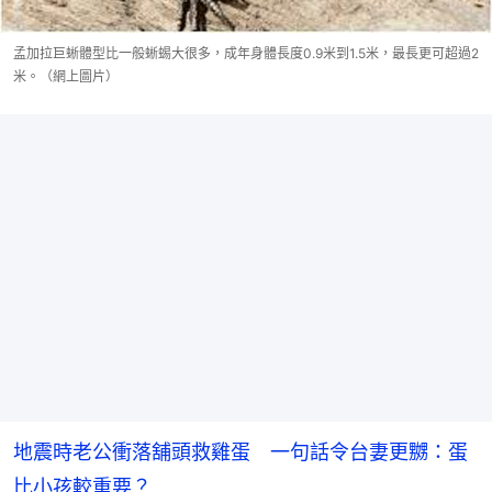
孟加拉巨蜥體型比一般蜥蜴大很多，成年身體長度0.9米到1.5米，最長更可超過2
米。（網上圖片）
地震時老公衝落舖頭救雞蛋 一句話令台妻更嬲：蛋
比小孩較重要？