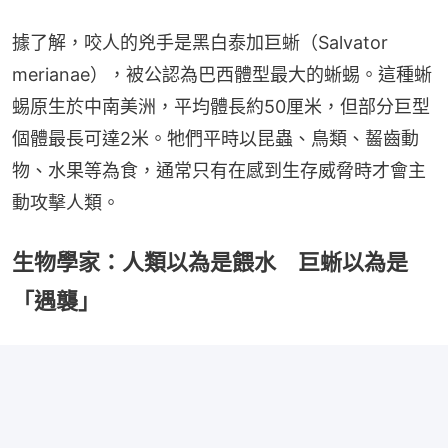
據了解，咬人的兇手是黑白泰加巨蜥（Salvator 
merianae），被公認為巴西體型最大的蜥蜴。這種蜥
蜴原生於中南美洲，平均體長約50厘米，但部分巨型
個體最長可達2米。牠們平時以昆蟲、鳥類、齧齒動
物、水果等為食，通常只有在感到生存威脅時才會主
動攻擊人類。
生物學家：人類以為是餵水 巨蜥以為是
「遇襲」