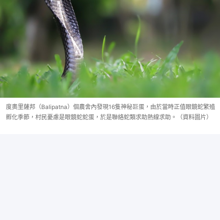
度奧里薩邦（Balipatna）個農舍內發現16隻神秘巨蛋，由於當時正值眼鏡蛇繁殖
孵化季節，村民憂慮是眼鏡蛇蛇蛋，於是聯絡蛇類求助熱線求助。（資料圖片）