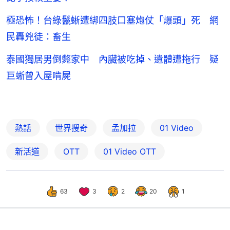
極恐怖！台綠鬣蜥遭綁四肢口塞炮仗「爆頭」死 網
民轟兇徒：畜生
泰國獨居男倒斃家中 內臟被吃掉、遺體遭拖行 疑
巨蜥曾入屋啃屍
熱話
世界搜奇
孟加拉
01 Video
新活道
OTT
01‌ ‌Video‌ ‌OTT
63
3
2
20
1