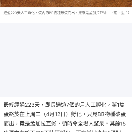
經過223天人工孵化，蛋內的BB物種破蛋而出，原來是孟加拉巨蜥。（網上圖片）
最終經過223天，即長達逾7個的月人工孵化，第1隻
蛋終於在上周二（4月12日）孵化，只見BB物種破蛋
而出，竟是孟加拉巨蜥，頓時令全場人驚呆。其餘15