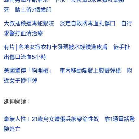
死 臉上留7個齒印
大叔插秧遭毒蛇狠咬 淡定自救擠毒血扎傷口 自行
求醫打血清治療
有片│內地女掀衣打卡發現被水蛭鑽進皮膚 徒手扯
出傷口流血5小時
美國驚傳「狗開槍」 車內移動觸發上膛霰彈槍 附
近女子慘中彈
延伸閱讀：
毫無人性！21歲烏女遭俄兵綁架淪性奴　靠1通電話驚
險逃亡