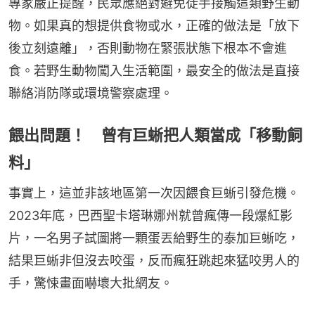
專家嚴正提醒，民眾應絕對避免徒手接觸這類野生動
物。如果真的想提供食物或水，正確的做法是「放下
後立刻遠離」，否則動物在緊張狀態下根本不會進
食。若野生動物闖入生活範圍，最安全的做法是直接
聯絡消防隊或環境警察處理。
餵出問題！ 曾有巨蜥把人類當成「移動飼
料」
事實上，這並非該地區第一次因餵食巨蜥引發危機。
2023年底，巴西聖卡塔琳娜州就曾瘋傳一段爆紅影
片，一名男子試圖將一顆蛋丟給野生的泰加巨蜥吃，
結果巨蜥非但沒去咬蛋，反而瘋狂跳起來猛咬男人的
手，驚悚畫面嚇壞大批網友。