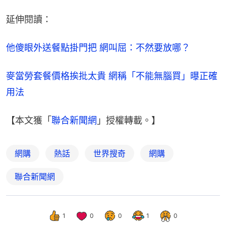
延伸閱讀：
他傻眼外送餐點掛門把 網叫屈：不然要放哪？
麥當勞套餐價格挨批太貴 網稱「不能無腦買」曝正確
用法
【本文獲「
聯合新聞網
」授權轉載。】
網購
熱話
世界搜奇
網購
聯合新聞網
1
0
0
1
0