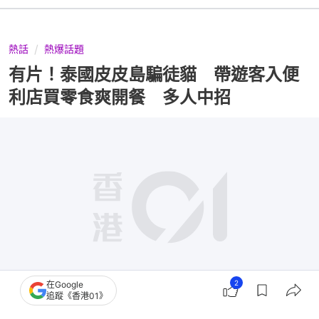
熱話
熱爆話題
有片！泰國皮皮島騙徒貓 帶遊客入便
利店買零食爽開餐 多人中招
2
在Google
追蹤《香港01》
撰文：
安琪拉