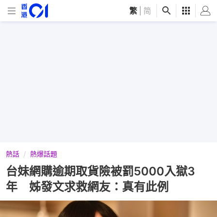
繁
|
简
熱話
熱爆話題
台妹網購逾期取貨險被罰5000入獄3
年 姊發文求救網友：真有此例