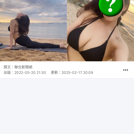
撰文：
聯合新聞網
出版：
2022-05-20 21:30
更新：
2025-02-17 20:09