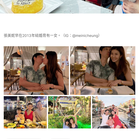
張美妮早在2013年結婚育有一女。（IG：@meinicheung）