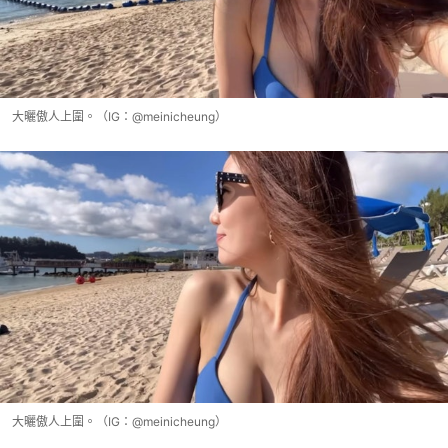
大曬傲人上圍。（IG：@meinicheung）
大曬傲人上圍。（IG：@meinicheung）