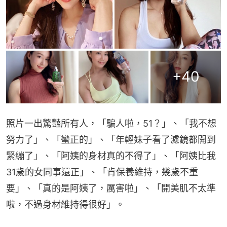
+
40
照片一出驚豔所有人，「騙人啦，51？」、「我不想
努力了」、「蠻正的」、「年輕妹子看了濾鏡都開到
緊繃了」、「阿姨的身材真的不得了」、「阿姨比我
31歲的女同事還正」、「肯保養維持，幾歲不重
要」、「真的是阿姨了，厲害啦」、「開美肌不太準
啦，不過身材維持得很好」。