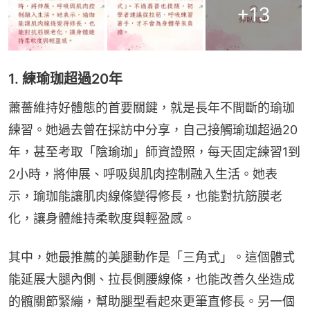
+
13
1. 練瑜珈超過20年
蕭薔維持好體態的首要關鍵，就是長年不間斷的瑜珈
練習。她過去曾在採訪中分享，自己接觸瑜珈超過20
年，甚至考取「陰瑜珈」師資證照，每天固定練習1到
2小時，將伸展、呼吸與肌肉控制融入生活。她表
示，瑜珈能讓肌肉線條變得修長，也能對抗筋膜老
化，讓身體維持柔軟度與輕盈感。
其中，她最推薦的美腿動作是「三角式」。這個體式
能延展大腿內側、拉長側腰線條，也能改善久坐造成
的髖關節緊繃，幫助腿型看起來更筆直修長。另一個