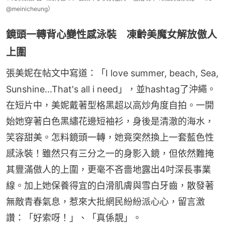
@meinicheung）
鏡頭一轉背心變性感泳裝 凍齡美魔女解放傲人
上圍
張美妮在帖文中寫道：「I love summer, beach, Sea, 
Sunshine...That's all i need」，並hashtag了沖繩。
在短片中，美妮戴著型格黑超以高炒角度自拍。一開
始她穿著白色黑繡花邊短袖衫，身後是清澈的海水，
笑容甜美。怎料鏡頭一轉，她竟突然換上一套藍色性
感泳裝！雖然只有三分之一的身影入鏡，但依然難掩
其豐滿傲人的上圍，更毫不吝嗇地露出4吋深長事業
線。加上她保養得宜的白滑肌膚與雪白牙齒，散發著
無敵青春氣息，惹來大批網民紛紛派心心，留言激
讚：「好索呀！」、「真係靚」。