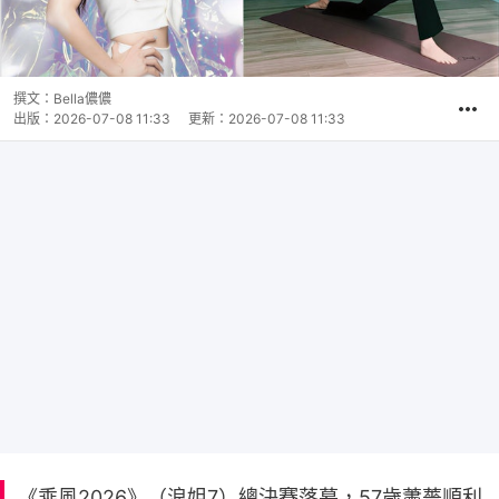
撰文：
Bella儂儂
出版：
2026-07-08 11:33
更新：
2026-07-08 11:33
《乘風2026》（浪姐7）總決賽落幕，57歲蕭薔順利