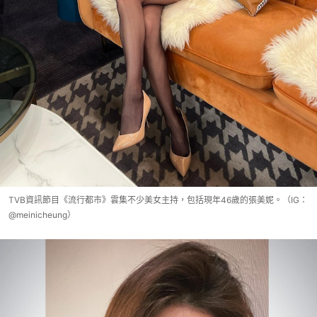
TVB資訊節目《流行都市》雲集不少美女主持，包括現年46歲的張美妮。（IG：
@meinicheung）