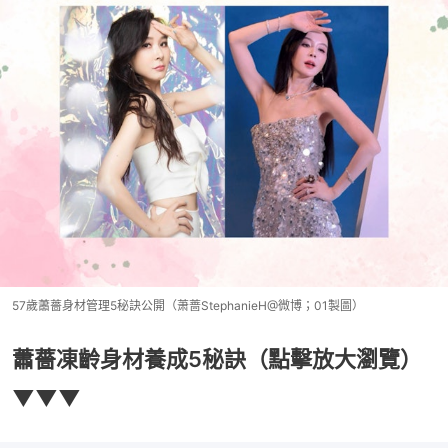
57歲蕭薔身材管理5秘訣公開（萧蔷StephanieH@微博；01製圖）
蕭薔凍齡身材養成5秘訣（點擊放大瀏覽）
▼▼▼