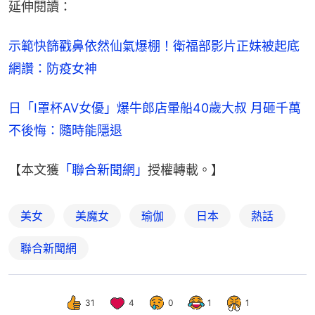
延伸閱讀：
示範快篩戳鼻依然仙氣爆棚！衛福部影片正妹被起底 
網讚：防疫女神
日「I罩杯AV女優」爆牛郎店暈船40歲大叔 月砸千萬
不後悔：隨時能隱退
【本文獲
「聯合新聞網」
授權轉載。】
美女
美魔女
瑜伽
日本
熱話
聯合新聞網
31
4
0
1
1