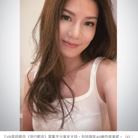
TVB資訊節目《流行都市》雲集不少美女主持，包括現年46歲的張美妮。（IG：