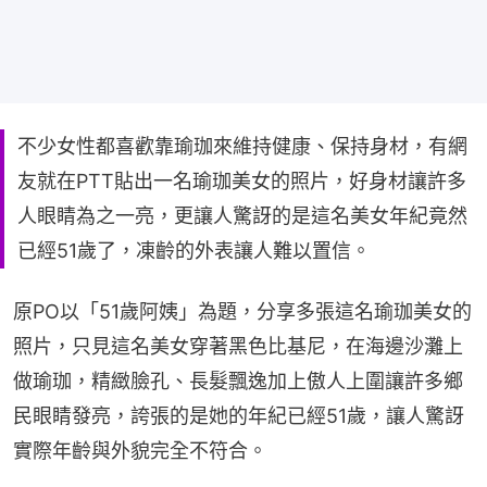
不少女性都喜歡靠瑜珈來維持健康、保持身材，有網
友就在PTT貼出一名瑜珈美女的照片，好身材讓許多
人眼睛為之一亮，更讓人驚訝的是這名美女年紀竟然
已經51歲了，凍齡的外表讓人難以置信。
原PO以「51歲阿姨」為題，分享多張這名瑜珈美女的
照片，只見這名美女穿著黑色比基尼，在海邊沙灘上
做瑜珈，精緻臉孔、長髮飄逸加上傲人上圍讓許多鄉
民眼睛發亮，誇張的是她的年紀已經51歲，讓人驚訝
實際年齡與外貌完全不符合。