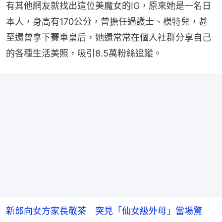
有其他網友就找出這位美魔女的IG，原來她是一名日
本人，身高有170公分，曾擔任過護士、模特兒，甚
至還曾拿下賽車皇后，她還常常在個人社群分享自己
的各種生活美照，吸引8.5萬粉絲追蹤。
新郎向女方家長敬茶 突見「仙女級外母」當場驚