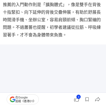
推薦的入門動作則是「擴胸體式」，像是雙手在背後
十指緊扣、向下延伸的背後交疊伸展，有助於舒展長
時間滑手機、坐辦公室，容易肩頸前傾、胸口緊繃的
問題。不過蕭薔也提醒，初學者建議從拉筋、呼吸練
習著手，才不會為身體帶來負擔。
4
在Google
追蹤《香港01》