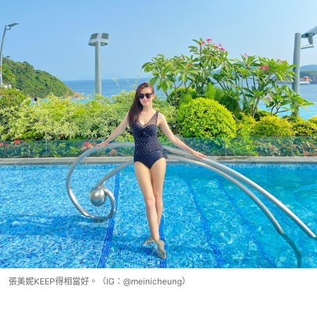
張美妮KEEP得相當好。（IG：@meinicheung）