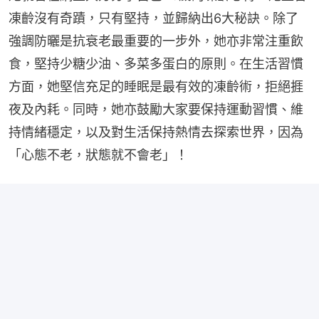
凍齡沒有奇蹟，只有堅持，並歸納出6大秘訣。除了
強調防曬是抗衰老最重要的一步外，她亦非常注重飲
食，堅持少糖少油、多菜多蛋白的原則。在生活習慣
方面，她堅信充足的睡眠是最有效的凍齡術，拒絕捱
夜及內耗。同時，她亦鼓勵大家要保持運動習慣、維
持情緒穩定，以及對生活保持熱情去探索世界，因為
「心態不老，狀態就不會老」！